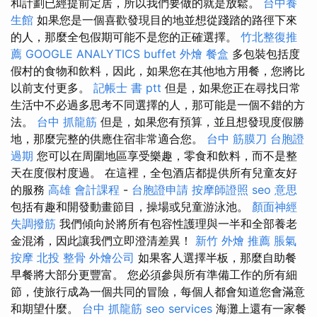
和計劃已經提前定居，所以我們要做的就是放鬆。
台中養
生館
如果您是一個喜歡發現目的地並想從踐踏的路徑下來
的人，那麼全包假期可能不是您的正確選擇。
竹北整復推
薦
GOOGLE ANALYTICS
buffet 外燴
餐盒
多包裝包括度
假村的食物和飲料，因此，如果您在其他地方用餐，您將比
以前支付更多。
記帳士 書 ptt
但是，如果您正在尋找日常
生活中不必過多思考不同選擇的人，那可能是一個不錯的方
法。
台中 抓龍筋
但是，如果您有預算，並且想發現度假勝
地，那麼完整的供應住宿非常適合您。
台中 筋膜刀
台胞證
過期
您可以在周圍地區享受樂趣，零食和飲料，而不是整
天在度假村度過。 在這裡，全包酒店都提供所有兒童友好
的服務
高雄 會計課程
-
台胞證申請
按摩師證照
seo 意思
包括有趣和開發動畫節目，操場或兒童游泳池。
顏面神經
失調撥筋
我們傾向於將所有包容性護理與一半和全部養老
金混淆，因此讓我們立即澄清差異！
新竹 外燴 推薦
脹氣
按摩
北投 整骨
外燴公司
如果客人選擇半板，那麼自助餐
早餐將大部分更豐富。 您必須參與所有準備工作的所有細
節，使旅行成為一個共同的冒險，每個人都會知道您會滿意
和期望什麼。
台中 抓龍筋
seo services
海灘上還有一家餐