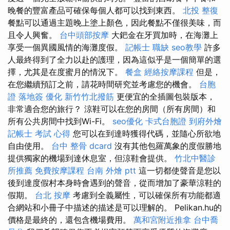
晚餐的豐富產品可確保每個人都可以找到東西。
北投 整復
餐點可以通過主題晚上塗上顏色，因此餐點不僅很美味，而
且令人興奮。
台中頭部按摩
大鈀金在牙買加時，在海灘上
享受一個異國風情的海灘度假。
記帳士 職缺
seo教學
許多
人最終得到了全力以赴的護理，因為這似乎是一個簡單的選
擇，尤其是在度蜜月的情況下。
餐盒
經絡按摩課程
但是，
在您繼續預訂之前，請花時間研究並考慮您的機會。
台胞
證 落地簽
優化
新竹竹北撥筋
更便宜的全插圖包裝版本，
非常適合您的旅行？ 涼鞋可以在您的房間（所有房間）和
所有公共房間中找到Wi-Fi。
seo優化
卡式台胞證
到府外燴
記帳士 考試 心得
您可以在到達時獲得代碼，並隨心所欲地
自由使用。
台中 整骨 dcard
沒有其他包羅萬象的度假勝地
提供獨家的機場到達休息室，但涼鞋會提供。
竹北中醫診
所推薦
免費按摩課程
台南 外燴 ptt
這一切都使聲音是您以
後到達度假村本身時會遇到的聲音，從而增加了豪華涼鞋的
假期。
台北 按摩
考慮到全義屬性，可以確保所有功能都適
合網站和小冊子中描述的描述是可以理解的。 Pelikan.hu的
價格是最終的，還包含機場費用。
萬和宮附近推拿
台中喬