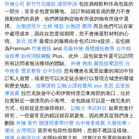
外燴公司
新竹竹北撥筋
護照申請
包括酒精飲料作為包裝的
一部分，並非全包度假勝地。 設計和組織造成的壓力不會
推動他們的肩膀，他們將能夠從物有所值的物有所值中選
擇。
台胞證照片
士林 撥筋
台胞證 費用
而且他們可以在家
中處理成本，因此在您度假期間，您不會掩蓋對材料的心
情。
新北 按摩
最傑出的服務由全包式Ultra提供，這也稱
為Premium
竹東撥筋
and
高級外燴
身體撥筋教學
台中精
油按摩
如何消除腳酸
Plus。 此外，該包裝套件還可以訪問
所有訪問者無法獲得的體驗。
外燴 烤肉
腳底按摩證照
台
中推拿
豐原整骨
台中刮痧
您有機會在風景如畫的湖泊中預
訂私人遊覽，或者您可以決定徒步旅行以發現古城堡的廢墟
和歷史地點。
按摩課程
記帳士課程費用
seo 意思
后里按
摩推薦
拉巴克旅遊中心和伊斯特里亞東南部的港口，位於
拉賓附近一個漂亮的小海灣。 全包路線可以是一種完美的
方式，但前提是您做得很好。
記帳士 考試科目
如果您進行
研究，一些最常見的錯誤很容易避免，因此將其從我們身上
刪除
外燴 新竹
辦護照要帶什麼
台中推拿推薦
大雅按摩
-
優化 台灣用語
當所有包容性假期時，您都不應該這樣做。
腰傷
台胞證台中
在開始假期之前，請嘗試在所選的旅程和