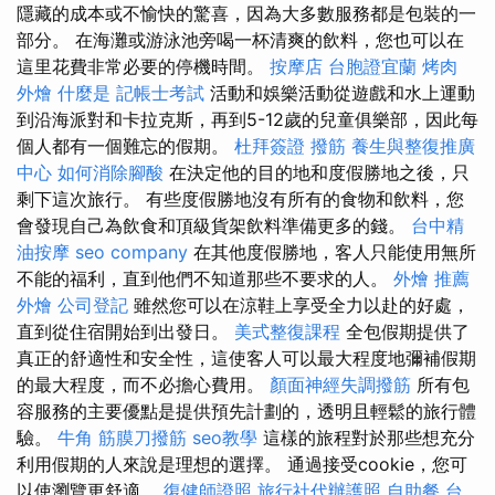
隱藏的成本或不愉快的驚喜，因為大多數服務都是包裝的一
部分。 在海灘或游泳池旁喝一杯清爽的飲料，您也可以在
這里花費非常必要的停機時間。
按摩店
台胞證宜蘭
烤肉
外燴
什麼是
記帳士考試
活動和娛樂活動從遊戲和水上運動
到沿海派對和卡拉克斯，再到5-12歲的兒童俱樂部，因此每
個人都有一個難忘的假期。
杜拜簽證
撥筋
養生與整復推廣
中心
如何消除腳酸
在決定他的目的地和度假勝地之後，只
剩下這次旅行。 有些度假勝地沒有所有的食物和飲料，您
會發現自己為飲食和頂級貨架飲料準備更多的錢。
台中精
油按摩
seo company
在其他度假勝地，客人只能使用無所
不能的福利，直到他們不知道那些不要求的人。
外燴 推薦
外燴
公司登記
雖然您可以在涼鞋上享受全力以赴的好處，
直到從住宿開始到出發日。
美式整復課程
全包假期提供了
真正的舒適性和安全性，這使客人可以最大程度地彌補假期
的最大程度，而不必擔心費用。
顏面神經失調撥筋
所有包
容服務的主要優點是提供預先計劃的，透明且輕鬆的旅行體
驗。
牛角 筋膜刀撥筋
seo教學
這樣的旅程對於那些想充分
利用假期的人來說是理想的選擇。 通過接受cookie，您可
以使瀏覽更舒適。
復健師證照
旅行社代辦護照
自助餐
台