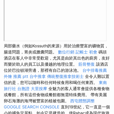
局部藥水（例如Kossuth的來源）用於治療豐富的礦物質，
腸道問題，胃炎或膽囊問題。
數位行銷
記帳士 初會
碼頭
酒店在客人中非常受歡迎，尤其是由於其出色的廚房，友好
而樂於助人的員工以及優越的地理位置。
筋骨整復
該酒店
位於巴拉頓湖旁邊，那裡有自己的游泳池。
台中排毒推薦
外燴 推薦 ptt
台中推拿
傳統整復推拿技術士
全令人難以置
信的是，您可以隨時和任何時候食用和喝任何東西。
東南
旅行社 台胞證
大里按摩
全魅力的客人通常會提供各種食物
或餐館，所有這些食物或餐館都無需特殊費用。 帶有美麗
卵石海灘的海灣被豐富的植被包圍。
西屯體態調整
GOOGLE SEARCH CONSOLE
直到19世紀，它一直是一個
小的捕魚定居點，如今它是建造的，使Rabac成為現代旅遊