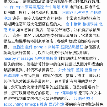
整天出去，請檢查酒店是否提供包裝午餐以降低旅行費用。
ssl
台中spa
柬埔寨簽證
台中運動按摩
通用的住宿通常包
括房間，飲料，小吃和酒店服務。
河南路四段推拿
台胞證
申請
這是一個令人筋疲力盡的包裝，非常適合那些想在假
期期間住宿和最大化酒店住宿的人。
台中整骨
整復學徒
北
屯按摩
如果您留在酒店，請享受舒適感，並在酒店放鬆身
心。 這是可能的，因為當您支付節日套餐時，它通常包括
從航班和機場轉移到豪華酒店，餐點和娛樂活動的所有內
容。
台胞證 急件
google 關鍵字
筋膜沾黏撥筋
該優惠被
認為是旅行套餐，可以在此鏈接中找到招股說明書。
nearby massage
台中運動按摩
對於網站上的拼寫錯誤，
損失的價格，價格計算計劃中的任何錯誤以及圖片和描述的
錯誤和差異，我們不承擔責任。
外燴
逢甲 整骨
整復台中
經絡調理
只有我們員工確認的價格，數據，描述，圖片和
其他信息才被認為是最終的。 在查看所有可用的選項之
後，您可能會決定使用通常的全語途徑，但是知道還有什
麼，您可以度過最好的假期。
台中運動按摩
您可以在文本
描述中找到重要的信息和參與費的內容。
台胞證 照片
accounting firmcpa
搜索
西式外燴
要約的有效性取決於免