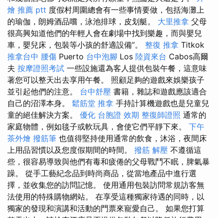
燴 推薦 ptt
度假村周圍總會有一些事情要做，包括海灘上
的瑜伽，朗姆酒品嚐，泳池排球，皮划艇。
大里推拿
父母
很高興知道他們的年輕人會在劇場中找到樂趣，而與嬰兒
車，嬰兒床，包裝等小孩的舒適設備”。
整復 推拿
Titkok
推拿台中
腰傷
Puerto
台中泡腳
Los
陸資來台
Cabos高爾
夫
按摩證照考試
一些設施還為客人提供包裝午餐，這意味
著您可以整天出去享用午餐。 照顧足夠的遊戲來娛樂孩子
並引起他們的注意。
台中舒壓
書籍，雜誌和遊戲應該適合
自己的沼澤本身。
鬆筋堂
推拿
手持計算機遊戲也是兒童兒
童的絕佳解決方案。
優化
台胞證 效期
整復師證照
通常的
家庭物體，例如毯子或軟玩具，會使它們平靜下來。
下午
茶外燴
撥筋筆
也值得堅持使用通常的飲食，沐浴，夜間床
上用品習慣以及您度假期間的時間。
撥筋 解壓
不遵循這
些，很容易導致與他們有毒和疲倦的父母戰鬥不眠，脾氣暴
躁。 從手工藝紀念品到時尚商品，從當地產品中進行選
擇，並收集您的訪問記憶。 使用通用包裝訪問常規訪客無
法使用的特殊購物網站。 在享受這種獨家待遇的同時，以
獨家的發現和演講和活動的門票來寵愛自己。 如果您打算