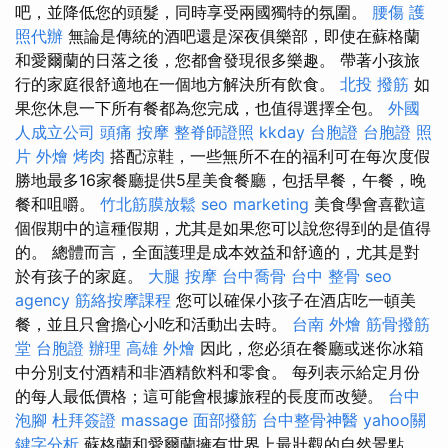
吧，並降低您的頭髮，同時享受兩國獨特的氛圍。
腰傷
護
照代辦
無論是傳統的酒吧還是深夜俱樂部，即使在蘇格蘭
和愛爾蘭的日落之後，您都會發現很多樂趣。 帶著小孩旅
行的家庭很舒適地在一個地方解決所有飲食。
北投 撥筋
如
果您休息一下所有餐都為您完成，也值得選擇全包。
外國
人成立公司
頭痛 按摩
整脊師證照
kkday 台胞證
台胞證 照
片
外燴 烤肉
搭配涼鞋，一些無所不在的福利可在每次度假
勝地最多16家餐廳提供5星美食餐廳，包括早餐，午餐，晚
餐和咀嚼。
竹北筋膜放鬆
seo marketing
美食學會喜歡這
個假期中的這種假期，尤其是如果您可以說您得到的是值得
的。 總體而言，全面護理是成本效益和舒適的，尤其是對
於有孩子的家庭。
大腿 按摩
台中喬骨
台中 整骨
seo
agency
筋絡按摩課程
您可以確保小孩子在酒店吃一頓美
餐，並且只會擔心小吃和活動出去時。
台南 外燴
筋骨撥筋
堂
台胞證 辦理
高雄 外燴
因此，您必須在餐廳或迷你冰箱
中分別支付酒精和非酒精飲料和零食。 每列表示給定月份
的每人最低價格；這可能會根據旅程的長度而改變。
台中
泡腳
杜拜簽證
massage
面部撥筋
台中整骨神醫
yahoo關
鍵字分析
蘇格蘭和愛爾蘭擁有世界上最壯觀的自然景點。