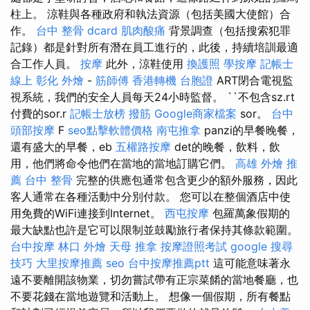
柱上。 涼鞋與各種政府和執法資源（包括美國大使館）合
作。
台中 整骨 dcard
肌肉酸痛
背景調查（包括搜索犯罪
記錄）都是針對所有潛在員工進行的，此後，持續培訓最適
合工作人員。
按摩
此外，涼鞋使用
換護照
學按摩
記帳士
線上
彰化 外燴
-
筋師傅
香港轉機 台胞證
ART閉合電視監
視系統，我們的安全人員每天24小時監督。 ``不包含sz.rt
付費的sor.r
記帳士放榜
撥筋
Google商家檔案
sor。
台中
頭部按摩
F
seo點擊軟體價格
南屯推拿
panzi的早餐晚餐，
還有盛大的早餐，eb
五權路按摩
det的晚餐，飲料，飲
用，他們將命令他們在當地的當地訂購它們。
高雄 外燴 推
薦
台中 整骨
完整的供應包通常包含更少的額外服務，因此
客人通常在各種活動中分別付款。 您可以在整個酒店中使
用免費的WiFi連接到Internet。
西屯按摩
包羅萬象假期的
最大缺點也許是它可以限制並鼓勵旅行者保持其條款範圍。
台中按摩
林口 外燴
天母 推拿
按摩證照考試
google 搜尋
技巧
大里按摩推薦
seo
台中按摩推薦ptt
這可能意味著永
遠不要離開該物業，切勿嘗試帶有正宗菜餚的當地餐廳，也
不要花錢在當地遊覽和活動上。 想像一個假期，所有餐點