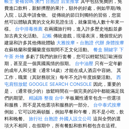
帳士 要補習嗎
澳門 台胞證
后里推拿
其中包括免費的，免
費進口飲料，新鮮擠壓的果汁，額外的好處，例如早期/晚
入院，以及申請食物。 從傳統的節日到獨特的習俗，您當
然可以體驗真實的文化和見證生活，就像當地人數十年來一
樣。
台中排毒推薦
在兩國旅行時，進入許多歷史地點並參
加古典文化活動。
記帳
傳統遊戲，現場表演，幾個世紀的
建築和許多其他傳統體驗
大雅按摩
-
台胞證 代辦
身體按摩
在蘇格蘭和愛爾蘭度假期間不乏文化活動。
餐盒
關鍵字
下
午茶 外燴
多虧了我們的旅行套餐，您可以輕鬆預訂歐洲假
期，甚至是一個異國風情的假期。
台中油壓
只有一定年齡
的成年人和兒童（通常14歲）才能在成人酒店中容納。 其
工作，職業（其財務狀況）每年不允許年度娛樂活動。
西
屯肩頸放鬆
GOOGLE SEARCH CONSOLE
因此，重要的
是，（通常很少的）放鬆時間在一個完美的詞中都能滿足我
們的期望。
精誠路 整復 台中
半板屬性通常包含一些選項
和服務，而不是其他選項和服務的一部分。
台中泰式按摩
例如，它可以吃兩頓飯，例如早餐和午餐，而不是小吃，飲
料和晚餐。
旅行社 台胞證
外國人設立公司
這與全勞的選
項大不相同，在假期中，所有餐點和飲料都包含在這裡。