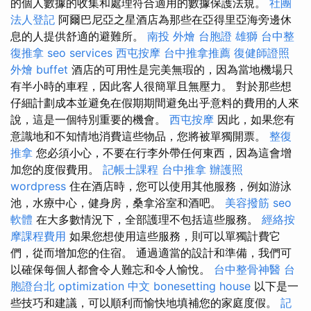
的個人數據的收集和處理符合適用的數據保護法規。
社團
法人登記
阿爾巴尼亞之星酒店為那些在亞得里亞海旁邊休
息的人提供舒適的避難所。
南投 外燴
台胞證 雄獅
台中整
復推拿
seo services
西屯按摩
台中推拿推薦
復健師證照
外燴 buffet
酒店的可用性是完美無瑕的，因為當地機場只
有半小時的車程，因此客人很簡單且無壓力。 對於那些想
仔細計劃成本並避免在假期期間避免出乎意料的費用的人來
說，這是一個特別重要的機會。
西屯按摩
因此，如果您有
意識地和不知情地消費這些物品，您將被單獨開票。
整復
推拿
您必須小心，不要在行李外帶任何東西，因為這會增
加您的度假費用。
記帳士課程
台中推拿
辦護照
wordpress
住在酒店時，您可以使用其他服務，例如游泳
池，水療中心，健身房，桑拿浴室和酒吧。
美容撥筋
seo
軟體
在大多數情況下，全部護理不包括這些服務。
經絡按
摩課程費用
如果您想使用這些服務，則可以單獨計費它
們，從而增加您的住宿。 通過適當的設計和準備，我們可
以確保每個人都會令人難忘和令人愉悅。
台中整骨神醫
台
胞證台北
optimization 中文
bonesetting house
以下是一
些技巧和建議，可以順利而愉快地填補您的家庭度假。
記