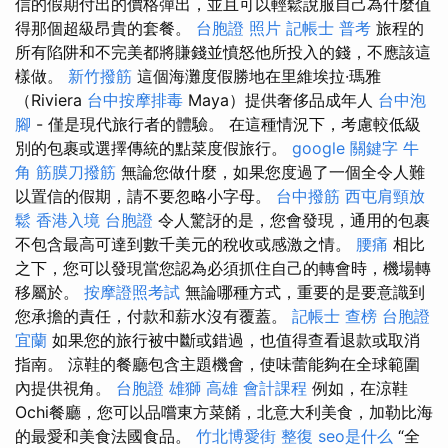
信的假期付出的價格彈出，並且可以輕鬆說服自己為什麼值
得那個超級昂貴的套餐。
台胞證 照片
記帳士 普考
旅程的
所有陷阱和不完美都將賺錢並憤怒他所投入的錢，不應該這
樣做。
新竹撥筋
這個海灘度假勝地在里維埃拉·瑪雅
（Riviera
台中按摩排毒
Maya）提供奢侈品成年人
台中泡
腳
- 僅是現代旅行者的體驗。 在這種情況下，考慮較低級
別的包裹或選擇傳統的點菜度假旅行。
google 關鍵字
牛
角 筋膜刀撥筋
無論您做什麼，如果您度過了一個全令人難
以置信的假期，請不要忽略小字母。
台中撥筋
西屯肩頸放
鬆
香港入境 台胞證
令人驚訝的是，您會發現，通用的包裹
不包含最高可達到數千美元的稅收或感激之情。
腰痛
相比
之下，您可以發現當您認為必須抓住自己的轉會時，機場轉
移屬於。
按摩證照考試
無論哪種方式，重要的是要意識到
您承擔的責任，付款和薪水沒有覆蓋。
記帳士 查榜
台胞證
宜蘭
如果您的旅行被中斷或錯過，也值得查看退款或取消
指南。 涼鞋的餐廳包含主題機會，使味蕾能夠在全球範圍
內提供視角。
台胞證 雄獅
高雄 會計課程
例如，在涼鞋
Ochi餐廳，您可以品嚐東方菜餚，北意大利美食，加勒比海
的最愛和美食法國食品。
竹北博愛街 整復
seo是什么
“全