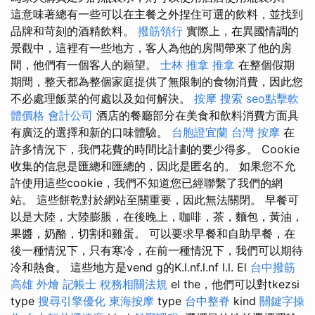
這意味著總有一些可以在主餐之外捏住可選的飲料，並找到
品牌和苛刻的酒精飲料。
撥筋領行
實際上，在異國情調的
景觀中，這裡有一些地方，客人為他的房間帶來了他的房
間，他們有一個客人的願望。
士林 推拿
推拿
在整個假期
期間，整天都為整個家庭提供了無限制的食物消費，因此您
不必處理飯菜的何處以及如何解決。
按摩
搜索
seo點擊軟
體價格
會計公司
酒店的餐廳部分在美食和飲料消費方面具
有廣泛的選擇和新的口味體驗。
台胞證宜蘭
台灣 按摩
在
許多情況下，我們花費的時間比計劃的要少得多。 Cookie
收集的信息是匯總和匯總的，因此是匿名的。 如果您不允
許使用這些cookie，我們不知道您已經聯繫了我們的網
站。 這些餅乾對於網站至關重要，因此無法關閉。 早餐可
以是大陸，大陸膨脹，在後晚上，咖啡，茶，麵包，黃油，
果醬，奶酪，切割和雞蛋。 可以要求早餐和自助早餐，在
後一種情況下，只有寒冷，在前一種情況下，我們可以期待
冷和熱食。 這些地方是vend g的K.l.nf.l.nf l.l. El
台中撥筋
高雄 外燴
記帳士 稅務相關法規
el the，他們可以對tkezsi
type
搜尋引擎優化
東海按摩
type
台中整脊
kind
關鍵字操