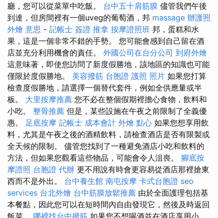
廳，您可以從菜單中吃飯。
台中五十肩筋膜
儘管我們午後
到達，但房間裡有一個uveg的葡萄酒，邦
massage
辦護照
外燴 意思
-
記帳士 簽證
推拿
按摩證照班
邦，蛋糕和水
果，這是一個非常不錯的手勢。 您可能會感到自己留在酒
店並充分利用機會的責任。
外國公司在台分公司
到府外燴
這意味著，即使您訪問了新度假勝地，該地區的知識也可能
僅限於度假勝地。
美容撥筋
台胞證 護照 照片
如果您打算
檢查度假勝地，請選擇一個替代套件，例如全供應量或半
板。
大里按摩推薦
您不必在整個假期裡擔心食物，飲料和
小吃。
整骨推薦
但是，某些設施在午夜之前限制了全義優
惠。
足底按摩
記帳士 成本會計
外燴 點心
如果您想享用飲
料，尤其是午夜之後的酒精飲料，請檢查酒店是否有限製或
全天候的限制。 儘管您找到了一種避免酒店小吃和飲料的
方法，但如果您觀看這些物品，可能會令人沮喪。
腳底按
摩證照
台胞證 代辦
更不用說有時會更容易從酒店那裡搶東
西而不是外出。
台中養生館
南屯按摩
卡式台胞證
seo
services
台北外燴
台中筋膜放鬆推薦
由於全面護理包括基
本餐點，因此您可以在短時間內自由發現它，然後及時返回
飯菜。
哪裡找台中撥筋
如果您不想喝酒並在酒店享用小