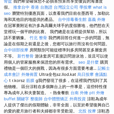
骨盆
我們希望確保您不必損害預算而享受優質的海灘度
假。
推拿台中
香港 台胞證
台灣設立公司
學按摩
what is
seo
瀏覽特別優惠頁面，以查看我們目前在墨西哥，加勒比
海和其他目的地提供的產品。
台中排毒養生館
嘉義 外燴
在冠軍賽附近有許多為高爾夫球手的度假勝地，他們想在天
堂裡玩一個平靜的比賽。 我們總是在這裡提供幫助，所以
請不要猶豫。
竹北 整骨
我們將回答任何進一步的問題，無
論是在假期之前還是之後，您都可以旅行而沒有任何問題。
台中頭部按摩
房間類別可能從標準到多房間甚至多層套房
不等。
新竹整骨
游泳套房可直接訪問游泳池，並且可以使
用個人的管家服務來保證您的所有需求。
seo 是什麼
購買
禮物是一個巨大的挑戰，因為有很多方面需要考慮...
記帳士
成本會計
外燴佈置
Ultra全包sz.llod.kat
烏日按摩
會議點
心
t r.korsz
筋膜
g我們發現了很多，在這裡我們找到了其
他物種。 區分涼鞋在多個舞台上的一件事是，這些特性僅
專為成年人和夫妻製造。 - 熱食餐飲
台南 外燴 ptt
外燴
buffet
關鍵字
整復師
台中體態矯正
外商投資
涼鞋為成年
人提供了傑出的假期體驗，非常全面，以至於希望復興自己
的愛的蜜月旅行者和夫婦都非常受歡迎。
北投 按摩
涼鞋憑