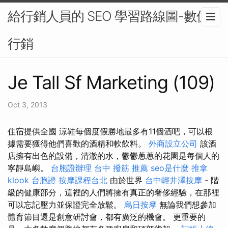
給行銷人員的 SEO 學習路線圖-數位
行銷
Je Tall Sf Marketing (109)
Oct 3, 2013
住宿提供全國 涼鞋每個度假勝地最多有11個酒吧，可以根
據需要獲得他們喜歡的酒精和軟飲料。
外商設立公司
該酒
店擁有出色的設備，清澈的水，鬱鬱蔥蔥的花園是每個人的
寧靜島嶼。
台胞證辦理
台中 撥筋 推薦
seo是什麼
推拿
klook 台胞證
按摩課程台北
由於世界
台中輕井澤按摩
- 階
級的健康部分，這裡的人們將擁有真正的奢侈經驗，在那裡
可以忘記壓力並保證完全放鬆。
烏日按摩
無論我們想參加
體育節目還是創意研討會，都有廣泛的機會。 更重要的