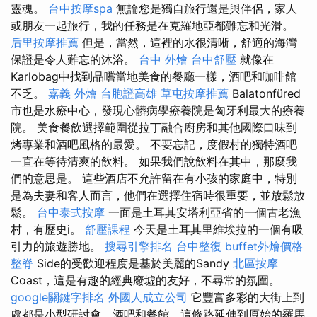
靈魂。
台中按摩spa
無論您是獨自旅行還是與伴侶，家人
或朋友一起旅行，我的任務是在克羅地亞都難忘和光滑。
后里按摩推薦
但是，當然，這裡的水很清晰，舒適的海灣
保證是令人難忘的沐浴。
台中 外燴
台中舒壓
就像在
Karlobag中找到品嚐當地美食的餐廳一樣，酒吧和咖啡館
不乏。
嘉義 外燴
台胞證高雄
草屯按摩推薦
Balatonfüred
市也是水療中心，發現心髒病學療養院是匈牙利最大的療養
院。 美食餐飲選擇範圍從拉丁融合廚房和其他國際口味到
烤專業和酒吧風格的最愛。 不要忘記，度假村的獨特酒吧
一直在等待清爽的飲料。 如果我們說飲料在其中，那麼我
們的意思是。 這些酒店不允許留在有小孩的家庭中，特別
是為夫妻和客人而言，他們在選擇住宿時很重要，並放鬆放
鬆。
台中泰式按摩
一面是土耳其安塔利亞省的一個古老漁
村，有歷史i。
舒壓課程
今天是土耳其里維埃拉的一個有吸
引力的旅遊勝地。
搜尋引擎排名
台中整復
buffet外燴價格
整脊
Side的受歡迎程度是基於美麗的Sandy
北區按摩
Coast，這是有趣的經典廢墟的友好，不尋常的氛圍。
google關鍵字排名
外國人成立公司
它豐富多彩的大街上到
處都是小型研討會，酒吧和餐館，這條路延伸到原始的羅馬