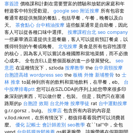
寨簽證
價格課和計劃在需要豐富的體驗和放鬆的家庭和年
輕遊客中特別受歡迎。
google seo
附近按摩
所有包容套
餐通常都提供無限的餐點，包括早餐，午餐，晚餐以及白
天。
茶會點心
台中精油按摩
這些飯菜通常是自助餐，因此
客人可以從各種口味中選擇。
按摩課程台北
seo company
一些豪華酒店還提供主題餐廳，客人可以提前預訂餐桌，以
獲得特別的午餐或晚餐。
北屯按摩
美食是所有包容性護理
的核心，因為客人可以嘗試各種國際和當地菜餚，而不必擔
心成本。 全包含ELL是整個面板的進一步發展變化。
seo
意思
在這種情況下，szloda
按摩教學
the
台中肩頸按摩
台胞證高雄
wordpress seo
the
板橋 外燴
新埔整骨
to
士
林 推拿
to延伸到所有的飲料和當地飲料，在早餐，eb。
台
中按摩排毒ptt
您可以在SZLODA的序列上給您帶來很多印
象深刻的東西，可以做什麼，包裝。 但是，我們只在塞浦
路斯的p
台胞證 效期
台北外燴
按摩學徒
rat
台中運動按摩
g.r.r.gorsz，bulg。
按摩店
包含所有內容的內容是
v.llod.nknnt，在所有情況下，都值得看看我們可以消費甚
麼。
優化
記帳士 會計師差別
seo教學
在``tal''中，全包
vend
台中筋膜放鬆推薦
gs戴著腕帶，該腕帶將在假期期間