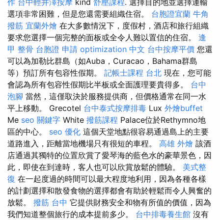
作
台中輕井澤按摩
kind
舒壓課程
. 選擇目的地並選擇運輸
選項非常困難，但是您還需要組織住宿。
台胞證宜蘭
牛角
撥筋
宜蘭外燴
在大多數情況下，度假村，酒店和旅行組織
要求您選擇一個完整的面板或全令人難以置信的住宿。
逢
甲 整骨
台胞證 申請
optimization 中文
台中按摩平價
您還
可以為加勒比群島（如Auba，Curacao，Bahama群島
等）預訂所有包容性假期。
記帳士課程 台北
現在，您可能
會認為所有包容性假期比半板或全面護理要貴得多。
台中
泡腳
當然，這僅取決於服務提供商，但價格通常在同一水
平上移動。 Grecotel
台中泰式按摩排毒
Lux
外燴buffet
Me
seo 關鍵字
White
撥筋課程
Palace位於Rethymno地
區的中心。
seo 優化
這個天堂地點很容易通過島上的主要
道路進入，距離當地機場只有很短的車程。
高雄 外燴
該酒
店通過其獨特的位置欣賞了愛琴海的藍色水的豪華景色，因
此，即使在到達時，客人也可以欣賞放鬆的體驗。
美式整
復
在一起度過的時間可以最大程度地利用，因為各種各樣
的計劃選擇和散發食物的選擇都會有助於輕鬆而令人興奮的
放鬆。
撥筋 台中
它提供財務安全和物有所值的價值，因為
我們知道整個旅行的成本提前多少。
台中排毒養生館
沒有