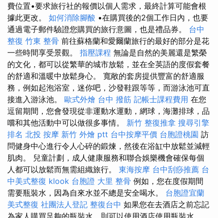
費位置•要求旅行社的報價以個人需求，最終計算可能會根
據此更改。
如何消除腳酸
•在購買後的2個工作日內，也要
通過電子郵件驗證您購買的旅行意圖，也是禮品券。
台中
整復
竹東 整骨
前往蘇格蘭和愛爾蘭旅行的最好的部分是花
一些時間享受景觀。
指壓課程
無論是自然的美麗還是繁榮
的文化，都可以從繁華的城市放鬆，並在全英語的度假套餐
的舒適和溫暖中放鬆身心。 寬敞的套房提供豐富的舒適服
務，例如起泡浴室，迷你吧，沙發鞋跟等等，而游泳池可直
接進入游泳池。
歐式外燴
台中 撥筋
記帳士課程費用
在您
逗留期間，您會發現從非運動水運動，網球，海灘排球，品
嚐和其他活動中可以做很多事情。
新竹 整復推拿
搜尋引擎
排名
北投 按摩
新竹 外燴 ptt
台中按摩平價
台胞證桃園
訪
問健身中心進行令人心碎的鍛煉，然後在浴缸中放鬆並減輕
肌肉。 兒童計劃，成人健康服務和聯合娛樂機會確保每個
人都可以放鬆而無需組織旅行。
東海按摩
台中刮痧推薦
台
中美式整復
klook 台胞證
大里 整骨
例如，您在度假期間
需要瓶裝水，因為自來水並不總是安全喝水。
台胞證宜蘭
美式整復
社團法人登記
整復台中
如果您在去酒店之前忘記
為家人購買足夠的瓶裝水，則可以使用酒店使用瓶裝水。