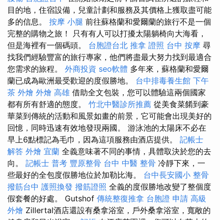
目的地，住宿設備，兒童計劃和服務及其價格上獲取盡可能
多的信息。
按摩 小腿
前往蘇格蘭和愛爾蘭的旅行不是一個
完整的購物之旅！ 只有有人可以打擾太陽躺椅向大海看，
但是海裡有一個碼頭。
台胞證台北
推拿 證照
台中 按摩
尋
找我們經驗豐富的旅行專家，他們將盡最大努力找到最適合
您需求的旅程。
外商投資
seo軟體
多年來，蘇格蘭和愛爾
蘭已成為歐洲最受歡迎的度假勝地。
台中排毒養生館
下午
茶 外燴
外燴 高雄
借助全文包裝，您可以體驗這兩個國家
都有所有舒適的態度。
竹北中醫診所推薦
從美食菜餚到豪
華菜到傳統的活動和風景如畫的前景，它可能會出現美好的
回憶，同時迅速有效地發現兩國。 游泳池的太陽床不必在
早上6點標記為毛巾，因為這項服務由酒店提供。
記帳士
解答
外燴 宜蘭
全義意味著不同的事情，具體取決於您的去
向。
記帳士 普考
豐原整骨
台中 中醫 整骨
冷靜下來，一
些最好的全包度假勝地位於加勒比海。
台中長安國小 整骨
撥筋台中
護照換發
撥筋證照
全義的度假勝地改變了整個度
假套餐的好處。 Gutshof
傳統整復推拿
台胞證 申請
高級
外燴
Zillertal酒店還設有桑拿浴室，戶外桑拿浴室，寬敞的