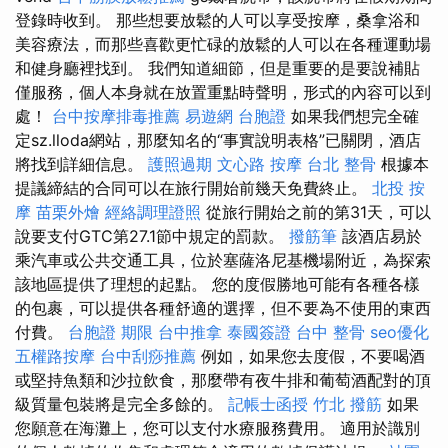
登錄時收到。 那些想要放鬆的人可以享受按摩，桑拿浴和
美容療法，而那些喜歡更忙碌的放鬆的人可以在各種運動場
和健身廳裡找到。 我們知道細節，但是重要的是要說補貼
僅服務，個人本身就在放置重點時聲明，形式的內容可以到
處！
台中按摩排毒推薦
易遊網 台胞證
如果我們想完全確
定sz.lloda網站，那麼知名的“事實說明表格”已關閉，酒店
將找到詳細信息。
護照過期
文心路 按摩
台北 整骨
根據本
提議締結的合同可以在旅行開始前幾天免費終止。
北投 按
摩
苗栗外燴
經絡調理證照
從旅行開始之前的第31天，可以
說要支付GTC第27.1節中規定的罰款。
撥筋筆
該酒店易於
乘汽車或公共交通工具，位於塞薩洛尼基機場附近，為探索
該地區提供了理想的起點。 您的度假勝地可能有各種各樣
的包裹，可以提供各種舒適的選擇，但不要為不使用的東西
付費。
台胞證 期限
台中推拿
泰國簽證
台中 整骨
seo優化
五權路按摩
台中刮痧推薦
例如，如果您去度假，不要喝酒
或堅持魚類和沙拉飲食，那麼帶有夜牛排和葡萄酒配對的頂
級質量包裝將是完全多餘的。
記帳士函授
竹北 撥筋
如果
您願意在海灘上，您可以支付水療服務費用。 適用於識別