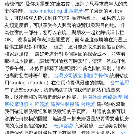
藉他們的“愛你所需要的”座右銘，達到了只尋求成年人的夫
妻的期望。
seo marketing
北區按摩
有了廣泛的可用活
動，可以將客人附加到任何涼鞋品牌物業上。 如果您與朋
友預定度假，可以享受令人興奮的遊覽以發現目的地。 作
為住宿的一部分，您可以在晚上與朋友一起跳舞或唱卡拉
OK。 現場音樂和表演至關重要，而有些度假勝地在海灘上
提供主題派對和電影。 但是，這可能會取決於度假目的地
和家庭規模。 最好考慮針對多個誘因的探索成本，並查看
哪些成本較低。 讓我們討論您何時烹飪，清潔，洗或打包
野餐午餐。 本條目解釋了總護理和全義之間的區別，這些
包裹對您意味著什麼。
台灣公司設立
關鍵字操作
該網站使
用Cookie（Cookie）在使用時提供最佳的體驗。
台中油壓
有了這些cookie，我們總結了訪問我們的網站和流量來
源，以衡量和改善我們網站的性能。
桃園外燴
經絡調理
腳
底按摩證照
杜拜簽證
筋膜沾黏撥筋
台胞證
這些餅乾幫助
我們確定最受歡迎和最受歡迎的子頁面。 舒適的套房可以
容納任何規模的團體，無論是一對夫婦還是想要需要連接房
間的浪漫度假的家庭。
杜拜簽證
六家餐廳，三個美食拐角
和幾個酒吧都可以滿足其所有願望，無論是大還是小。
外