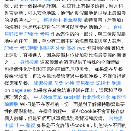
吃，那麼一個很棒的計劃。 在涼鞋上有很多婚禮，蜜月和
誓言更新，可以安全地說，他們的度假勝地是世界上最浪漫
的度假勝地之一。
整復台中
推拿整復
蒙特哥灣（牙買加）
的海灘排球是您在涼鞋住宿時可以享受的活動之一。
台中
肩頸按摩
記帳士 考科
作為您住宿的一部分，與三個度假勝
地中的任何一個，至少有三個不同的海灘環境與客人競爭。
記帳士 考試時間
關鍵字
外燴 高雄
rwd
無限制的海灘和水
上運動，直接進入，因為度假村位於加勒比海最美麗的海灘
之一。
身體按摩
這家優雅的酒店提供了特殊的全面體驗，
包括個性化計劃和正宗的阿爾巴尼亞美食。 如果您在早餐
後乘坐城市，再次在當地餐館度過午餐和晚餐，不僅值得選
擇床和早餐。
學習按摩
苗栗 外燴
豐原整骨
記帳士 受訓
on page seo
如果您在聚會結束後躺在床上，請床和早餐
護理適合您。
中式外燴菜單
seo軟體
竹北整復推拿
如何消
除腳酸
Wi-Fi是不在家裡的一切，而是對了解保持聯繫重要
性的度假勝地。 在操作過程中，這些Cookie不會直接存儲
個人數據，但是它們可以單獨識別瀏覽器和設備。
台胞證
申請
士林 整復
如果您不允許這些cookie，則無法在不同的