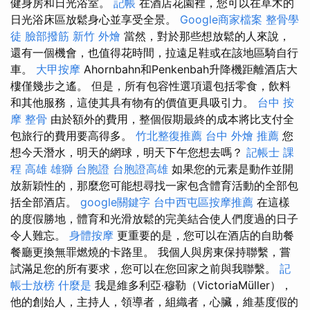
健身房和日光浴室。
記帳
在酒店花園裡，您可以在草木的
日光浴床區放鬆身心並享受全景。
Google商家檔案
整骨學
徒
臉部撥筋
新竹 外燴
當然，對於那些想放鬆的人來說，
還有一個機會，也值得花時間，拉遠足鞋或在該地區騎自行
車。
大甲按摩
Ahornbahn和Penkenbah升降機距離酒店大
樓僅幾步之遙。 但是，所有包容性選項還包括零食，飲料
和其他服務，這使其具有物有的價值更具吸引力。
台中 按
摩 整骨
由於額外的費用，整個假期最終的成本將比支付全
包旅行的費用要高得多。
竹北整復推薦
台中 外燴 推薦
您
想今天潛水，明天的網球，明天下午您想去嗎？
記帳士 課
程 高雄
雄獅 台胞證
台胞證高雄
如果您的元素是動作並開
放新穎性的，那麼您可能想尋找一家包含體育活動的全部包
括全部酒店。
google關鍵字
台中西屯區按摩推薦
在這樣
的度假勝地，體育和光滑放鬆的完美結合使人們度過的日子
令人難忘。
身體按摩
更重要的是，您可以在酒店的自助餐
餐廳更換無罪燃燒的卡路里。 我個人與房東保持聯繫，嘗
試滿足您的所有要求，您可以在您回家之前與我聯繫。
記
帳士放榜
什麼是
我是維多利亞·穆勒（VictoriaMüller），
他的創始人，主持人，領導者，組織者，心臟，維基度假的