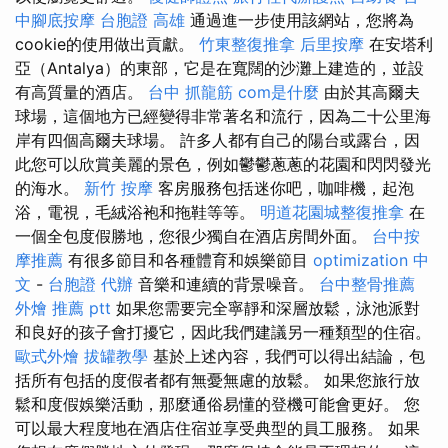
中腳底按摩
台胞證 高雄
通過進一步使用該網站，您將為
cookie的使用做出貢獻。
竹東整復推拿
后里按摩
在安塔利
亞（Antalya）的東部，它是在寬闊的沙灘上建造的，並設
有高質量的酒店。
台中 抓龍筋
com是什麼
由於其高爾夫
球場，這個地方已經變得非常著名和流行，因為二十公里海
岸有四個高爾夫球場。 許多人都有自己的陽台或露台，因
此您可以欣賞美麗的景色，例如鬱鬱蔥蔥的花園和閃閃發光
的海水。
新竹 按摩
客房服務包括迷你吧，咖啡機，起泡
浴，電視，毛絨浴袍和拖鞋等等。
明道花園城整復推拿
在
一個全包度假勝地，您很少獨自在酒店房間外面。
台中按
摩推薦
有很多節目和各種體育和娛樂節目
optimization 中
文
-
台胞證 代辦
音樂和連續的背景噪音。
台中整骨推薦
外燴 推薦 ptt
如果您需要完全寧靜和深層放鬆，泳池派對
和良好的孩子會打擾它，因此我們建議另一種類型的住宿。
歐式外燴
拔罐教學
基於上述內容，我們可以得出結論，包
括所有包括的度假者都有無憂無慮的放鬆。 如果您旅行放
鬆和度假娛樂活動，那麼通俗易懂的登機可能會更好。 您
可以最大程度地在酒店住宿並享受典型的員工服務。 如果