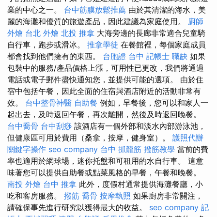
業的中心之一。
台中筋膜放鬆推薦
由於其清潔的海水，美
麗的海灘和優質的旅遊產品，因此建議為家庭使用。
廚師
外燴
台北 外燴
北投 推拿
大海旁邊的長廊非常適合兒童騎
自行車，跑步或滑冰。
推拿學徒
在餐館裡，每個家庭成員
都會找到他們擁有的東西。
台胞證 台中
記帳士 職缺
如果
包裝中的服務/產品價格上漲，可用性已更改，我們將通過
電話或電子郵件盡快通知您，並提供可能的選項。 由於住
宿中包括午餐，因此全面的住宿與酒店附近的活動非常有
效。
台中整骨神醫
自助餐
例如，早餐後，您可以和家人一
起出去，及時返回午餐，再次離開，然後及時返回晚餐。
台中喬骨
台中刮痧
該酒店有一個外部和淡水內部游泳池，
但健康區可用於費用（桑拿，按摩，健身室）。
護照代辦
關鍵字操作
seo company
台中 抓龍筋
撥筋教學
當前的費
率也適用於網球場，迷你托盤和可租用的水自行車。 這意
味著您可以提供自助餐或點菜風格的早餐，午餐和晚餐。
南投 外燴
台中 推拿
此外，度假村通常提供海灘餐廳，小
吃和客房服務。
撥筋
喬骨
按摩執照
如果廚房非常關注，
請確保事先進行研究以獲得最大的收益。
seo company
記