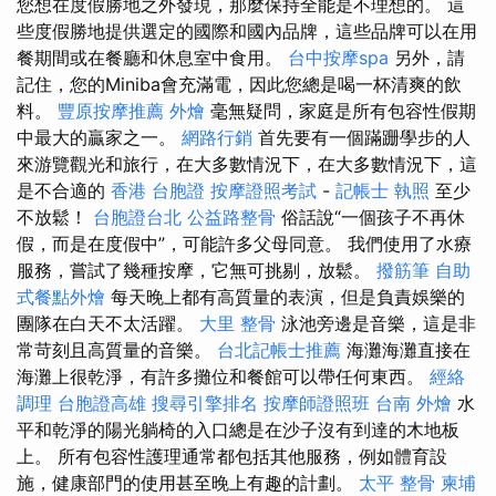
您想在度假勝地之外發現，那麼保持全能是不理想的。 這
些度假勝地提供選定的國際和國內品牌，這些品牌可以在用
餐期間或在餐廳和休息室中食用。
台中按摩spa
另外，請
記住，您的Miniba會充滿電，因此您總是喝一杯清爽的飲
料。
豐原按摩推薦
外燴
毫無疑問，家庭是所有包容性假期
中最大的贏家之一。
網路行銷
首先要有一個蹣跚學步的人
來游覽觀光和旅行，在大多數情況下，在大多數情況下，這
是不合適的
香港 台胞證
按摩證照考試
-
記帳士 執照
至少
不放鬆！
台胞證台北
公益路整骨
俗話說“一個孩子不再休
假，而是在度假中”，可能許多父母同意。 我們使用了水療
服務，嘗試了幾種按摩，它無可挑剔，放鬆。
撥筋筆
自助
式餐點外燴
每天晚上都有高質量的表演，但是負責娛樂的
團隊在白天不太活躍。
大里 整骨
泳池旁邊是音樂，這是非
常苛刻且高質量的音樂。
台北記帳士推薦
海灘海灘直接在
海灘上很乾淨，有許多攤位和餐館可以帶任何東西。
經絡
調理
台胞證高雄
搜尋引擎排名
按摩師證照班
台南 外燴
水
平和乾淨的陽光躺椅的入口總是在沙子沒有到達的木地板
上。 所有包容性護理通常都包括其他服務，例如體育設
施，健康部門的使用甚至晚上有趣的計劃。
太平 整骨
柬埔