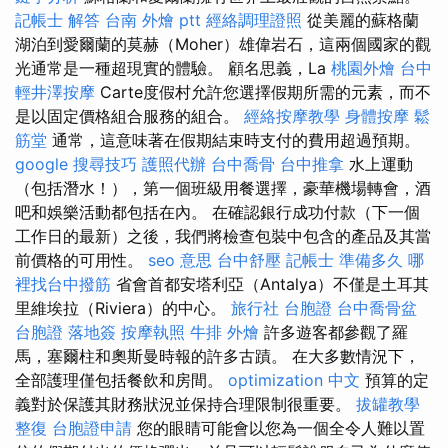
記帳士 解答
台南 外燴 ptt
經絡調理證照
從美麗的蘇格蘭
湖泊到愛爾蘭的莫赫（Moher）雄偉岩石，這兩個國家的觀
光通常是一種超現實的體驗。 顧名思義，La
桃園外燴
台中
輕井澤按摩
Carte度假村允許您選擇假期所需的元素，而不
是以固定價格組合服務的組合。
經絡按摩教學
身體按摩
鬆
筋堂
通常，這意味著在假期結束時支付的費用超過預期。
google 搜尋技巧
護照代辦
台中喬骨
台中推拿
水上運動
（包括潛水！），第一個班級用餐選擇，豪華機場轉會，酒
吧和娛樂活動都包括在內。 在確認銀行成功付款（下一個
工作日的最新）之後，我們將檢查包裝中包含的產品及其當
前價格的可用性。
seo 意思
台中舒壓
記帳士 準備多久
哪
裡找台中撥筋
省會首都安塔利亞（Antalya）不僅是土耳其
里維埃拉（Riviera）的中心。
旅行社 台胞證
台中喬骨盆
台胞證 落地簽
按摩執照
牛排 外燴
許多遊客都參觀了羅
馬，塞爾柱和奧斯曼時報的許多古蹟。 在大多數情況下，
全部護理僅包括餐飲和房間。
optimization 中文
預算的定
義對於保護其財務狀況並保持合理限制很重要。
拔罐教學
整復
台胞證申請
您的眼睛可能會以您為一個全令人難以置