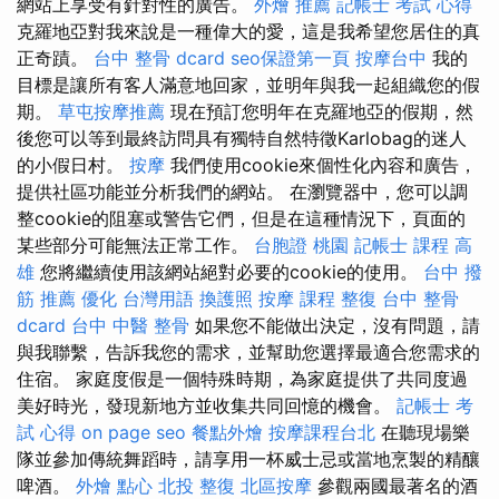
網站上享受有針對性的廣告。
外燴 推薦
記帳士 考試 心得
克羅地亞對我來說是一種偉大的愛，這是我希望您居住的真
正奇蹟。
台中 整骨 dcard
seo保證第一頁
按摩台中
我的
目標是讓所有客人滿意地回家，並明年與我一起組織您的假
期。
草屯按摩推薦
現在預訂您明年在克羅地亞的假期，然
後您可以等到最終訪問具有獨特自然特徵Karlobag的迷人
的小假日村。
按摩
我們使用cookie來個性化內容和廣告，
提供社區功能並分析我們的網站。 在瀏覽器中，您可以調
整cookie的阻塞或警告它們，但是在這種情況下，頁面的
某些部分可能無法正常工作。
台胞證 桃園
記帳士 課程 高
雄
您將繼續使用該網站絕對必要的cookie的使用。
台中 撥
筋 推薦
優化 台灣用語
換護照
按摩 課程
整復
台中 整骨
dcard
台中 中醫 整骨
如果您不能做出決定，沒有問題，請
與我聯繫，告訴我您的需求，並幫助您選擇最適合您需求的
住宿。 家庭度假是一個特殊時期，為家庭提供了共同度過
美好時光，發現新地方並收集共同回憶的機會。
記帳士 考
試 心得
on page seo
餐點外燴
按摩課程台北
在聽現場樂
隊並參加傳統舞蹈時，請享用一杯威士忌或當地烹製的精釀
啤酒。
外燴 點心
北投 整復
北區按摩
參觀兩國最著名的酒