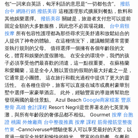
包”一詞來自英語，匈牙利語的意思是“一切都包含”。
撥筋
台中
網路行銷
撥筋美容
這種護理形式擴展到餐點，飲料和
其他娛樂選擇。
撥筋美容
關鍵是，旅遊者支付您可以提前
固定金額的大多數服務，因此您不必當場花錢。
台中肩頸
按摩
所有包容性護理都為那些尋求完美舒適和放鬆結合的
人提供了神奇的體驗。 在這種情況下，建議離開通常需要
並執行規則的父母。 值得選擇一個擁有各個年齡段的文
化，體育和娛樂的度假勝地。 在安全的環境中，我們的孩
子必須享受他們最喜歡的消遣，這一點很重要。 在蘇格蘭
和愛爾蘭，這是全令人難以置信的假期的最大好處之一是，
它通常是小團體。 這在旅行和觀光過程中提供了更大的靈
活性。 在各種住宿中，旅客可以直接在城市或農村豪華別
墅中選擇一家豪華酒店。 此外，經驗豐富的導遊將幫助您
發現兩國的最佳景點。 Azul Beach
Google商家檔案
豐原
整骨
高雄 會計課程
Resort Negril是世界著名的七英里海
灘，與所有年齡段的奢侈品都不相似。 Gourmet
按摩
台胞
證 桃園
外燴廠商
台中整復推薦
按摩 課程
筋骨撥筋堂整復
竹東
-Cannciveruse®體驗使客人可以享受最好的天堂，以
度過一個完全放鬆和愉快的時光。 豐富的自助餐，午餐和