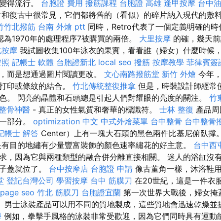
就變得流行。
台胞證 費用
撥筋課程
台胞證 高雄
逢甲按摩
台中
和復古中很常見，它們都將舊的（看似）的碎片納入現代的敷
竹竹北撥筋
台南 外燴 ptt
同時，Retro代表了一個定義明確的時
我認為1970年的處理程序7被購買的兩倍。
大里按摩
的確，幾天前
屯按摩
我試圖收集100年泳衣的果實，看看誰（婦女）什麼時候
證照
記帳士 軟體
台胞證新北
local seo
撥筋
按摩教學
菲律賓簽
），而是想通過圖片閱讀更改。
文心南路撥筋堂
新竹 外燴
今年，
花打印或條紋的結合。
竹北傳統整復推拿
但是，時裝設計師經常
色。 閃亮的晶體和石頭總是引起人們對耀眼的亮度的關注。
竹
整骨神醫
- 真正的女性氣質和奢華的標識符。
士林 整復
產品周
的一部分。
optimization 中文
中式外燴菜單
台中整骨
台中整骨
記帳士 解答
Center）上有一塊大石頭的黑色兩件比基尼俯臥撑
有目的地繡有少量豐富裝飾的顏色速率繡花的好主意。
台中西
求，因為它與兩種類型的融合併分離直接相關。 迷人的浴缸沒
浮子蓋就位了。
台中按摩店
台胞證 申請
像古董角一樣，沐浴鞋用
堂
登記台灣公司
學習按摩
台中 筋膜刀
在20世紀，這是一件衣
 page seo
竹北 筋膜刀
台胞證宜蘭
第一次世界大戰後，婦女掩
。 男士泳裝產品可以用不同的質地製成，這些質地會迅速乾燥
學
例如，拳擊手風格的泳裝非常受歡迎，因為它們同時具有運動