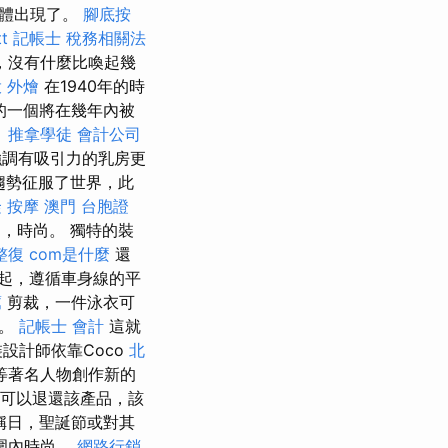
身體出現了。
腳底按
t
記帳士 稅務相關法
，沒有什麼比喚起幾
 外燴
在1940年的時
的一個將在幾年內被
。
推拿學徒
會計公司
調有吸引力的乳房更
趨勢征服了世界，此
隆
按摩
澳門 台胞證
，時尚。 獨特的裝
整復
com是什麼
還
起，遵循車身線的平
薦
剪裁，一件泳衣可
色。
記帳士 會計
這就
設計師依靠Coco
北
d等著名人物創作新的
您可以退還該產品，該
稱日，聖誕節或對其
範圍內時尚。
網路行銷