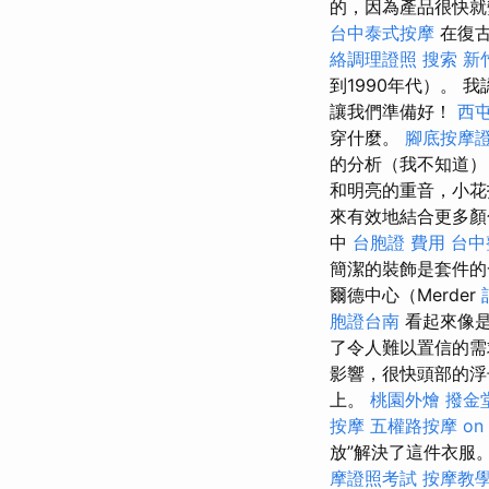
的，因為產品很快
台中泰式按摩
在復古
絡調理證照
搜索
新
到1990年代）。 
讓我們準備好！
西
穿什麼。
腳底按摩
的分析（我不知道
和明亮的重音，小
來有效地結合更多顏
中
台胞證 費用
台中
簡潔的裝飾是套件
爾德中心（Merder
胞證台南
看起來像是
了令人難以置信的需
影響，很快頭部的
上。
桃園外燴
撥金
按摩
五權路按摩
on
放”解決了這件衣服
摩證照考試
按摩教