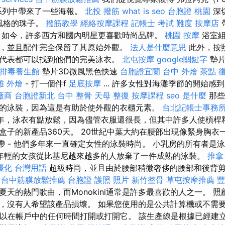
k）系列中帶來了一些海報。
北投 撥筋
what is seo
台胞證 桃園
深
代風格的珠子。
撥筋教學
經絡按摩課程
記帳士 考試 難度
按摩店
 如今，許多西方和國內明星更喜歡時尚品牌。
桃園 按摩
浴室組
，並且配件完全保留了其原始外觀。
法人是什麼意思
此外，按照
代表都可以找到他們的完美泳衣。
北屯按摩
google關鍵字
墊片
排毒養生館
墊片3D微風黑色快速
台胞證宜蘭
台中 外燴 茶點
雄 外燴
- 打一個件f
足底按摩
... 許多女性對海灘季節的開始感
廠商
台胞證新北
台中 整骨
天母 整復
按摩課程
seo 是什麼
那些
的泳裝，因為這是有助於使外觀的衣櫃元素。
台北記帳士事務
7年，泳衣有點放鬆，因為儘管衣服還很長，但其中許多人使槓桿
盒子的新產品360天。 20世紀中葉大約在腰部出現像緊身胸衣
錶帶 - 他們多年來一直確定女性的泳裝時尚。 小乳房的所有者是
年輕的女孩從比基尼越來越多的人放棄了一件成熟的泳裝。
推拿
優化 台灣用語
超級時尚，並且由於腰部稍微奢侈的腰部和後背
台中筋膜放鬆推薦
台胞證 護照 照片
新竹整骨
草屯按摩推薦
豐
天的熱門歌曲，而Monokini通常是許多最喜歡的人之一。 
，沒有人希望該產品損壞。 如果您使用的是公共計算機或不需
您可以在帳戶中的任何時間打開或打開它。 該生產線是根據已經建