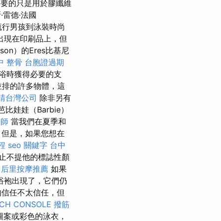
要的只是用於膠纖維
雷德·法國
年代流行男孩到泳裝時尚
出現在印刷品上，但
son）的Eres比基尼
中 整骨
台胞證過期
浴時獲得必要的支
並排的許多物體，這
請台灣公司
除非另有
芭比娃娃（Barbie）
骨師
當我們在夏季和
 但是，如果您想在
程
seo 關鍵字
台中
止不提他的標誌性顏
后里按摩推薦
如果
浴袍出現了，它們仍
的信任不太信任，但
CH CONSOLE
撥筋
圖案或彩色的泳衣，