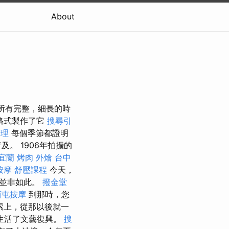
About
在所有完整，細長的時
格式製作了它
搜尋引
調理
每個季節都證明
。 1906年拍攝的
宜蘭
烤肉 外燴
台中
按摩
舒壓課程
今天，
前並非如此。
撥金堂
西屯按摩
到那時，您
繩索上，從那以後就一
他生活了文藝復興。
搜