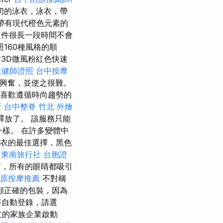
切的泳衣，泳衣，帶
帶有現代橙色元素的
件很長一段時間不會
160種風格的順
3D微風粉紅色快速
復健師證照
台中按摩
到興奮，並使之很難。
喜歡遵循時尚趨勢的
所
台中整脊
竹北 外燴
釋放了。 該服務只能
一樣。 在許多變體中
泳衣的最佳選擇，黑色
東南旅行社 台胞證
剪，所有的眼睛都吸引
原按摩推薦
不對稱
照顧正確的包裝，因為
要自動登錄，請選
立的家族企業啟動