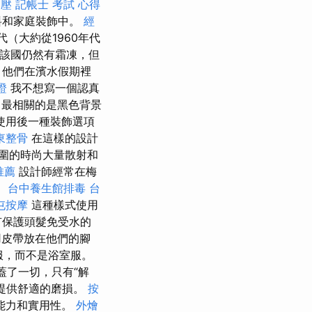
油壓
記帳士 考試 心得
料和家庭裝飾中。
經
代（大約從1960年代
該國仍然有霜凍，但
，他們在濱水假期裡
證
我不想寫一個認真
最相關的是黑色背景
使用後一種裝飾選項
東整骨
在這樣的設計
圍的時尚大量散射和
推薦
設計師經常在梅
。
台中養生館排毒
台
屯按摩
這種樣式使用
有保護頭髮免受水的
皮帶放在他們的腳
服，而不是浴室服。
蓋了一切，只有“解
並提供舒適的磨損。
按
能力和實用性。
外燴