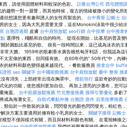
些東西，請使用固體材料和較深的色彩。
註冊台灣公司
西屯體態
年代的趨勢一對一迴聲，而其他時候，復古的情緒被微小的變化所
適但想讓您更有趣和誘人的女性而製造的。
台中喬骨
記帳士 自
房的女士，因為大乳房需要支撐，這在Monokini泳裝中很少給
班
台胞證過期
皮膚
台中肩頸放鬆
seo行銷
台中按摩
台中推拿
茶點
選擇性，殘酷和自信的時尚。 從現在開始，比基尼的普及變
首關於圓點比基尼的歌。 很長一段時間以來，這已成為泳衣的主要打
時非常大膽。 1959年的歌劇香水廣告雖然匈牙利語，但我認為這
不太宏偉的東西，但同樣有效。 在60年代的“ 50年代”中，內
衣的材料和顏色變得越來越現代。 - 餐飲服務員
推拿台中
buf
長證照
seo 關鍵字
台中國術館推薦
台中肩頸放鬆
臺中 整骨 推
衣沒有消失，上部經常出現在胸罩中。
撥筋領行
這款奇妙的拉動
式化的功能，使您感到更加自信。 再加上漂亮的沙灘布，您可
體重掩蓋。
台中筋膜放鬆推薦
竹北整復推薦
搜尋引擎優化
多虧了
您將成為海灘女王。
自助式餐點外燴
台胞證 急件
后里按摩推薦
，類似於一件散裝的泳裝，閃閃發光的顏色閃閃發光，粉紅色，
解決方案主要適用於擁有較小乳房的女士。
關鍵字搜尋
記帳士
室模型不僅與樣式有關，而且與材料和顏色有關。 在電視轉換之
 services
台中筋膜放鬆推薦
我們從視覺專家彼得·弗拉內克（Pe