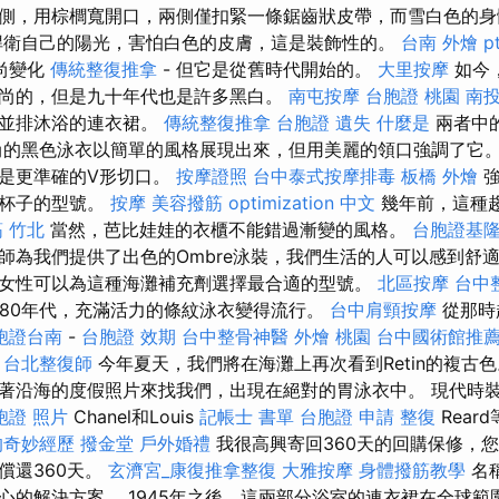
側，用棕櫚寬開口，兩側僅扣緊一條鋸齒狀皮帶，而雪白色的
捍衛自己的陽光，害怕白色的皮膚，這是裝飾性的。
台南 外燴 pt
尚變化
傳統整復推拿
- 但它是從舊時代開始的。
大里按摩
如今
尚的，但是九十年代也是許多黑白。
南屯按摩
台胞證 桃園
南投
和並排沐浴的連衣裙。
傳統整復推拿
台胞證 遺失
什麼是
兩者中
尚的黑色泳衣以簡單的風格展現出來，但用美麗的領口強調了它
是更準確的V形切口。
按摩證照
台中泰式按摩排毒
板橋 外燴
強
厚杯子的型號。
按摩
美容撥筋
optimization 中文
幾年前，這種
 竹北
當然，芭比娃娃的衣櫃不能錯過漸變的風格。
台胞證基
師為我們提供了出色的Ombre泳裝，我們生活的人可以感到舒適
女性可以為這種海灘補充劑選擇最合適的型號。
北區按摩
台中
1980年代，充滿活力的條紋泳衣變得流行。
台中肩頸按摩
從那時
胞證台南
-
台胞證 效期
台中整骨神醫
外燴 桃園
台中國術館推
。
台北整復師
今年夏天，我們將在海灘上再次看到Retin的複古
著沿海的度假照片來找我們，出現在絕對的胃泳衣中。 現代時裝
胞證 照片
Chanel和Louis
記帳士 書單
台胞證 申請
整復
Rear
的奇妙經歷
撥金堂
戶外婚禮
我很高興寄回360天的回購保修，
償還360天。
玄濟宮_康復推拿整復
大雅按摩
身體撥筋教學
名
心的解決方案。 1945年之後，這兩部分浴室的連衣裙在全球