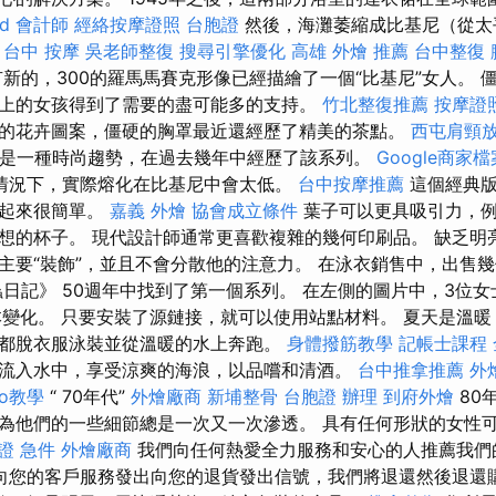
d
會計師
經絡按摩證照
台胞證
然後，海灘萎縮成比基尼（從太
。
台中 按摩
吳老師整復
搜尋引擎優化
高雄 外燴 推薦
台中整復
新的，300的羅馬馬賽克形像已經描繪了一個“比基尼”女人。 
上的女孩得到了需要的盡可能多的支持。
竹北整復推薦
按摩證
的花卉圖案，僵硬的胸罩最近還經歷了精美的茶點。
西屯肩頸
er是一種時尚趨勢，在過去幾年中經歷了該系列。
Google商家檔
情況下，實際熔化在比基尼中會太低。
台中按摩推薦
這個經典版
看起來很簡單。
嘉義 外燴
協會成立條件
葉子可以更具吸引力，例
想的杯子。 現代設計師通常更喜歡複雜的幾何印刷品。 缺乏明
主要“裝飾”，並且不會分散他的注意力。 在泳衣銷售中，出售
蟲日記》 50週年中找到了第一個系列。 在左側的圖片中，3位
本變化。 只要安裝了源鏈接，就可以使用站點材料。 夏天是溫
都脫衣服泳裝並從溫暖的水上奔跑。
身體撥筋教學
記帳士課程
流入水中，享受涼爽的海浪，以品嚐和清酒。
台中推拿推薦
外
seo教學
“ 70年代”
外燴廠商
新埔整骨
台胞證 辦理
到府外燴
80
為他們的一些細節總是一次又一次滲透。 具有任何形狀的女性
證 急件
外燴廠商
我們向任何熱愛全力服務和安心的人推薦我們
向您的客戶服務發出向您的退貨發出信號，我們將退還然後退還