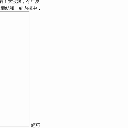
虧了大波浪，今年夏
纏結和一絲內褲中，
輕巧