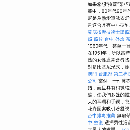
如果您想“掩蓋”某
藏中，80年代90
尼是為熱愛單泳衣舒
割適合具有中小型乳
腳底按摩技術士證照
照 照片
台中 外燴 
1960年代，甚至一
在1951年，所以當
熟的女性通常會尋找
對是比基尼形式，泳
澳門 台胞證
第二專
公司
當然，一件泳
錯，而且具有稍微格
編，使我們多餘的
大的耳環和手鐲，
花卉圖案吸引著凝視
台中排毒推薦
無肩帶
中 整復
選擇男性浴
大量人的媒體。
seo