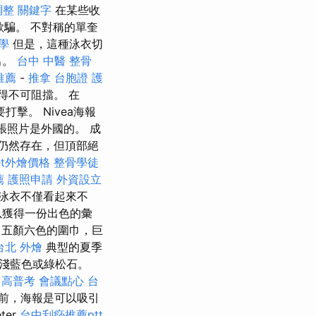
調整
關鍵字
在某些收
欺騙。 不對稱的單奎
學
但是，這種泳衣切
出。
台中 中醫 整骨
推薦
-
推拿
台胞證 護
得不可阻擋。 在
擊。 Nivea海報
張照片是外國的。 成
褲仍然存在，但頂部絕
fet外燴價格
整骨學徒
薦
護照申請
外資設立
泳衣不僅看起來不
以獲得一份出色的彙
五顏六色的圍巾，巨
台北 外燴
典型的夏季
淺藍色或綠松石。
 高普考
會議點心
台
前，海報是可以吸引
ter
台中刮痧推薦ptt