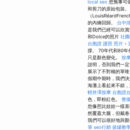
local seo
您無事可
和剪刀的原始包裝
（LouisRéard
的內褲回歸。
台中
是我們已經可以欣
和Dolce的照片
社團
台胞證 護照 照片
-
撐。 70年代和8
只是顏色變化。
按摩
說明，否則我們一定
展示了不對稱的單喹
假期中期時，我們決
海灘上看起來不錯，
輕井澤按摩
台胞證
色，即粉紅色。
整
您像芭比娃娃一樣喜
然覆蓋大腿，但戴卷
我們可以很好地與
筆
seo行銷
拔罐教