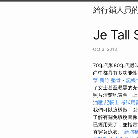
給行銷人員的
Je Tall
Oct 3, 2013
70年代和80年代
尚中都具有多功能
擎
新竹 整骨
-
記帳
了女士甚至曬黑的
照片清楚地表明，
油壓
記帳士 考試用
我們可以這樣做，以
了解有關免版稅圖像
已經用完了，並指賣方
直穿著泳衣。
新埔