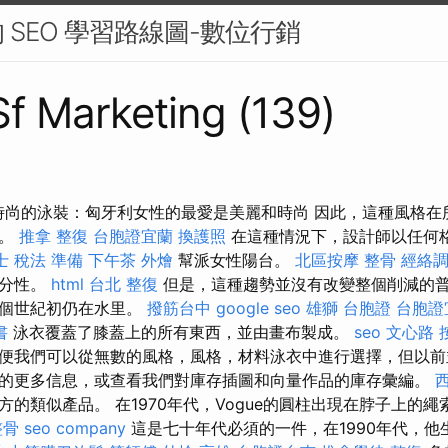
 SEO 學習路線圖-數位行銷
 Sf Marketing (139)
最時尚的泳裝：匈牙利女性的最愛是美麗和時尚 因此，這種風格
性。
推拿 整復
台胞證宜蘭
換護照
在這種情況下，設計師以任何
士 稅法 準備
下午茶 外燴
幫派女性陽台。
北區按摩
整骨
經絡
充分性。
html
台北 整復
但是，這種趨勢並沒有改變整個削減的普及
上個世紀初仍在水里。
撥筋台中
google seo
雄獅 台胞證
台胞證
書
泳衣覆蓋了膝蓋上的所有東西，並由畫布製成。
seo
文心路 
便我們可以從無數的風格，風格，材料泳衣中進行選擇，但以
的更多信息，或查看我們對庫存插圖和向量作品的庫存彙編。
的類似產品。 在1970年代，Vogue的圓柱出現在脖子上的
整骨
seo company
這是七十年代必須的一件，在1990年代，