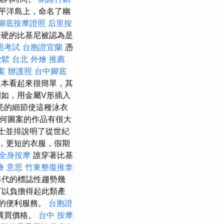
平洋島上，命名了幽
腳底按摩證照
后里按
僵硬的比基尼被認為是
照考試
台胞證宜蘭
憑
放鬆
台北 外燴 推薦
案
辦護照
台中腳底
本看起來很簡單，其
如，用金屬V形插入
亮的細節使這種泳衣
幾何圖案的作品有很大
女士並排說明了從世紀
暖，更短的衣服，假期
全身按摩
誰穿著比基
燴 意思
竹東整復推拿
年代的標誌性趨勢幾
可以負擔得起此類產
的便利服務。
台胞證
購買價格。
台中 按摩