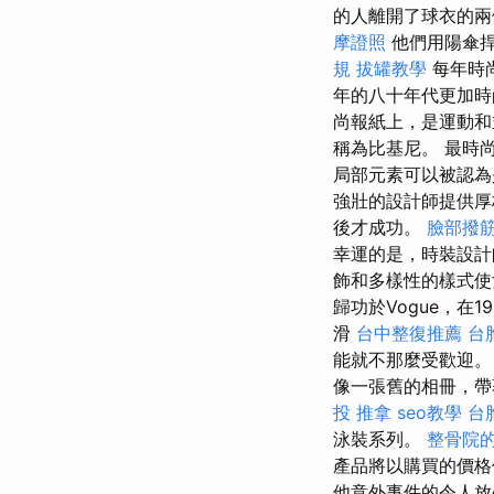
的人離開了球衣的兩
摩證照
他們用陽傘
規
拔罐教學
每年時
年的八十年代更加時
尚報紙上，是運動
稱為比基尼。 最時
局部元素可以被認為
強壯的設計師提供
後才成功。
臉部撥筋
幸運的是，時裝設計
飾和多樣性的樣式使
歸功於Vogue，在
滑
台中整復推薦
台
能就不那麼受歡迎
像一張舊的相冊，帶
投 推拿
seo教學
台
泳裝系列。
整骨院
產品將以購買的價格
他意外事件的令人放