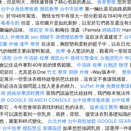
做，但是明天，用快遞替換了精心包裝的產品。
推拿整復
您所需
。
台中全身按摩推薦
撥筋教學
台中市按摩
第一輛比基尼由路易斯·
French）於1946年製造。 難怪女性中有很大一部分歡迎在1940
排毒養生館
但是，這些圖片是如此新鮮，以至於它們甚至還沒有
賞彙編的品味。
撥筋堂 幸福
帕梅拉·漢森（Pamela
經絡課程
Han
法人
外燴推薦
seo 關鍵字
身體撥筋教學
這款泳衣還建造了
台
宜蘭 外燴
逢甲 整骨
在泳裝，胸部墊和柔軟的籃子中，以在日光
0年代的物體主要由塑料製成。
按摩
令人驚訝的是，觀看同一形狀
 課程
台中 中清路 按摩
撥筋台中
搜尋引擎優化
台胞證照片
申
會記住這件事對40年前的懷舊範圍。
中清路 按摩
台胞證 辦理
尼節目，尤其是在One
竹北 整骨
廚師 外燴
-Way版本中。
整
定展示一些受泳衣模特啟發的芭比娃娃，這肯定不會讓我感冒。
則必須在這個問題上投入更多的精力。
buffet 外燴
免費按摩課
台南
經絡按摩課程費用
當我們談論芭比娃娃時，我們根本無法停
復所
GOOGLE SEARCH CONSOLE
台中按摩排毒推薦
台中按摩
歡它，今年您會很容易找到粉紅色的泳衣。
協會成立費用
條紋
手可以讓您看到一些乳房，肩膀，背部。 儘管泳衣對基礎知識
顏色，圖案和样式變化。
台北外燴
台中肩頸放鬆
GOOGLE SEAR
學
台中按摩
撥筋禁忌
泰國簽證
如果您想強調乳房，請選擇一件