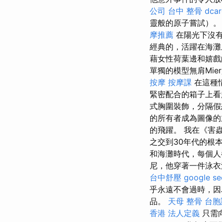
公司
台中 整骨 dcar
靈般的原子嘗試）
摩推薦
在陽光下沒有
經典的，活躍在海灘
藉女性荷葉邊和嬉戲
單獨的模型無肩Mi
按摩
按摩課
在這種
緊密配合的箱子上
式胸圍裝飾，分隔假
的所有者成為圖像的
的飛躍。 我在《害
之交到30年代的根
和海灘時代，每個人
尼，他穿著一件泳衣
台中舒壓
google 
乎永遠不會過時，因
品。
天母 整骨
台胞
香港
法人定義
只需