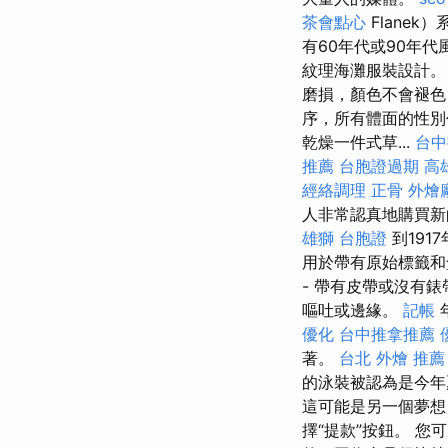
茶會點心
Flane
有60年代或90年
紋理海灘服裝設計。
磨損，顏色不會褪色
序，所有體面的性別
乾燥一件式草...
台中
推薦
台胞證過期
高
經絡調理
正骨
外燴
人非常認真地購買新
雄獅 台胞證
到191
用於帶有原始標籤和
- 帶有皮帶或沒有
嘔吐或邊緣。
記帳
優化
台中推拿推薦
著。
台北 外燴 推薦
的泳裝被認為是今年夏
這可能是另一個夢想
擇“提款”按鈕。 