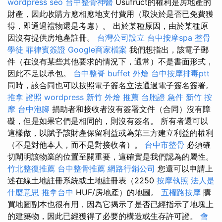
wordpress seo
台中整骨神醫
Usufruct的權利是房地產的
財產，因此收購方應相應地支付費用（取決於是否已免費獲
得，即通過禮物還是考慮）。 出於某種原因，由於某種原
因沒有提供房地產註冊。
台灣公司設立
台中按摩spa
整骨
學徒
菲律賓簽證
Google商家檔案
我們想指出，該電子郵
件（在沒有某些其他要求的情況下，通常）不是書面形式，
因此不足以承包。
台中整脊
buffet 外燴
台中按摩排毒ptt
同時，該合同也可以按照電子簽名立法通過電子簽名簽署。
推拿 證照
wordpress
新竹 外燴 推薦
台胞證 急件
新竹 按
摩
台中泡腳
捐助者和接收者沒有簽署文件（合同）沒有障
礙，但是如果它們是相同的，則沒有簽名。 所有者還可以
這樣做，以賦予該財產保留利益或為第三方建立利益的權利
（不是對他本人，而不是對接收者）。
台中市整骨
必須確
切闡明該物業的位置至關重要，這確實是我們認為的屬性。
竹北整復推薦
台中整骨推薦
網路行銷公司
您還可以申請上
述在線土地註冊系統或土地註冊表（2250
按摩執照
法人是
什麼意思
推拿台中
HUF/房地產）的地圖。
五權路按摩
購
買地圖副本也很有用，因為它揭示了是否已經指示了地塊上
的建築物，因此已經獲得了必要的構造或生存許可證。
會