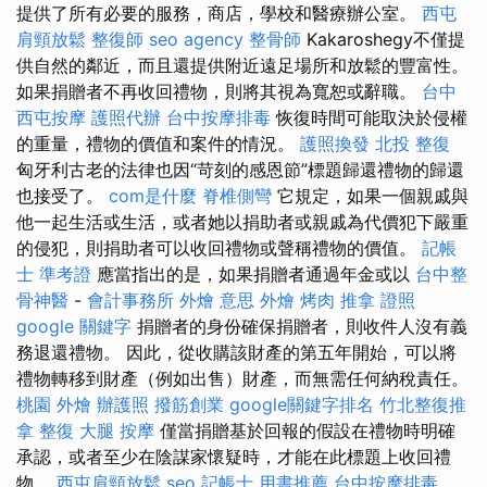
提供了所有必要的服務，商店，學校和醫療辦公室。
西屯
肩頸放鬆
整復師
seo agency
整骨師
Kakaroshegy不僅提
供自然的鄰近，而且還提供附近遠足場所和放鬆的豐富性。
如果捐贈者不再收回禮物，則將其視為寬恕或辭職。
台中
西屯按摩
護照代辦
台中按摩排毒
恢復時間可能取決於侵權
的重量，禮物的價值和案件的情況。
護照換發
北投 整復
匈牙利古老的法律也因“苛刻的感恩節”標題歸還禮物的歸還
也接受了。
com是什麼
脊椎側彎
它規定，如果一個親戚與
他一起生活或生活，或者她以捐助者或親戚為代價犯下嚴重
的侵犯，則捐助者可以收回禮物或聲稱禮物的價值。
記帳
士 準考證
應當指出的是，如果捐贈者通過年金或以
台中整
骨神醫
-
會計事務所
外燴 意思
外燴 烤肉
推拿 證照
google 關鍵字
捐贈者的身份確保捐贈者，則收件人沒有義
務退還禮物。 因此，從收購該財產的第五年開始，可以將
禮物轉移到財產（例如出售）財產，而無需任何納稅責任。
桃園 外燴
辦護照
撥筋創業
google關鍵字排名
竹北整復推
拿
整復
大腿 按摩
僅當捐贈基於回報的假設在禮物時明確
承認，或者至少在陰謀家懷疑時，才能在此標題上收回禮
物。
西屯肩頸放鬆
seo
記帳士 用書推薦
台中按摩排毒