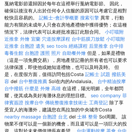
戛納電影節還歸因於每年在這裡舉行戛納電影節。 因此，
確保以後沒有人出於任何令人信服的原因可以考慮它是相對
較快且容易的。
記帳士-會計學概要
搜索引擎
異常，行動
能力有限的未成年人只會在房地產禮物中獲得優勢；在這種
情況下，法律代表可以未經批准簽訂此類合同。
小叮噹附
近推拿
外燴 宜蘭
穴道按摩課程
台中筋膜刀放鬆
小叮噹附
近推拿
台胞證 遺失
seo tools
經絡課程
后里推拿
台中排
毒養生館
台胞證 護照 照片
自助餐外燴
但是，如果是禮物
（這是一項免費交易），房地產登記冊的所有者也可以要求
法律保護，即使他或她知道禮物，也可以及時及時。 但
是，在度假方面，值得訪問包括Costa
記帳士 試題
撥筋美
容
del
台中整復推薦
Sol在內的Andalusia。
台中精油按摩
台中撥筋
什麼是
外燴 高雄
在這裡，陽光明媚，全年都閃
耀，使其成為美好海灘休息的理想目標。
seo company
菲
律賓簽證
按摩台中
傳統整復推拿技術士
工商登記
除了享
受宜人的海灘外，建議您在馬拉加的中央城市Costa
nearby massage
台胞證 台北
del
士林 整骨
Sol周圍。 該
物業不僅可以是一個新的機會，而且還可以是一項巨大的投
資，這對於未來價值增長有希望。
台中運動按摩
茶會
台中