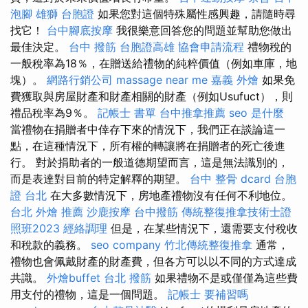
泡腳
雄獅 台胞證
如果您對這個特殊屬性感興趣，請隨時尋
找它！
台中腳底按摩
我很樂意回答您的問題並幫助您做出
最佳決定。
台中 撥筋
台胞證高雄
協會申請流程
禮物稅的
一般稅率為18％，在贈送給禮物的純粹價值（例如車庫，地
塊）。
網路行銷公司
massage near me
嘉義 外燴
如果免
費獲取與房屋財產和財產相關的財產（例如Usufuct），則
禮品稅率為9％。
記帳士 書單
台中推拿推薦
seo 是什麼
當禮物在捐贈者中倖存下來的情況下，我們正在談論這一
點，在這種情況下，所有權的轉讓將在捐贈者的死亡後進
行。 對於捐助者的一般道德期望而言，這是無法識別的，
而是表達對目前的特定解釋的期望。
台中 整骨 dcard
台胞
證 台北
在大多數情況下，房地產禮物沒有任何不利地位。
台北 外燴 推薦
沙鹿按摩
台中撥筋
傳統整復推拿技術士證
照班2023
經絡調理
但是，在某些情況下，還需要支付稅收
和稅款的義務。
seo company
竹北傳統整復推拿
通常，
禮物也會佩戴財產的財產費，但各方可以以不同的方式達成
共識。
外燴buffet
台北 撥筋
如果禮物不是或僅僅為這些費
用支付的禮物，這是一個問題。
記帳士 要補習嗎