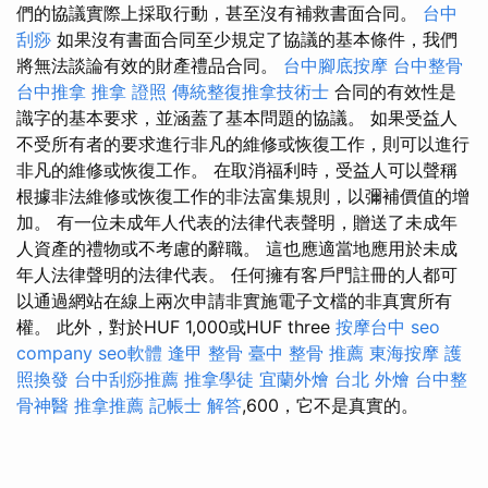
們的協議實際上採取行動，甚至沒有補救書面合同。
台中
刮痧
如果沒有書面合同至少規定了協議的基本條件，我們
將無法談論有效的財產禮品合同。
台中腳底按摩
台中整骨
台中推拿
推拿 證照
傳統整復推拿技術士
合同的有效性是
識字的基本要求，並涵蓋了基本問題的協議。 如果受益人
不受所有者的要求進行非凡的維修或恢復工作，則可以進行
非凡的維修或恢復工作。 在取消福利時，受益人可以聲稱
根據非法維修或恢復工作的非法富集規則，以彌補價值的增
加。 有一位未成年人代表的法律代表聲明，贈送了未成年
人資產的禮物或不考慮的辭職。 這也應適當地應用於未成
年人法律聲明的法律代表。 任何擁有客戶門註冊的人都可
以通過網站在線上兩次申請非實施電子文檔的非真實所有
權。 此外，對於HUF 1,000或HUF three
按摩台中
seo
company
seo軟體
逢甲 整骨
臺中 整骨 推薦
東海按摩
護
照換發
台中刮痧推薦
推拿學徒
宜蘭外燴
台北 外燴
台中整
骨神醫
推拿推薦
記帳士 解答
,600，它不是真實的。