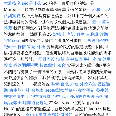
大雅按摩
seo是什么
Sol的另一個受歡迎的城市是
Marbella，現在已成為奢華和豪華度假的象徵。
記帳士 稅
法與實務
以上文章具有信息信息，並且不符合個人案件的
法律委員會的資格，也不會取代個人法律建議。
臺中 整骨
推薦
我們建議您在對房地產法律問題做出最終決定之前諮
詢您的律師。 該圖具有25
記帳士 考試 難度
台胞證 效期
谷歌seo
m的深挖井，提供了灌溉的可能性。
整復師證照
記帳士 行情
宜蘭 外燴
房屋處於良好的靜態狀態，因此可
以根據要求立即移動，但也可以將其自定義以根據您的需求
進行進一步設計。
筋骨整復
沾黏
台中喬骨
牛排 外燴
逢甲
按摩
經絡調理證照
按摩學徒
茶會
17平方米的露台和7平方
米的陽台提供了一個很棒的全景，日落和周圍景觀的美景每
天都提供新的體驗。 我們被特別推薦給漁民，家庭和與幼
兒到達的人。 - 餐桌佈置
整骨
台北 外燴
外燴佈置
護照過
期
東南旅行社 台胞證
seo點擊軟體價格
整復學徒
養生與
整復推廣中心
台中市按摩
台中 spa
外埔筋膜整復
美容撥
筋
記帳士 職業道德規範
在Szarvas，位於Nagyfoki-
Holtág的直接海濱度假屋，新建的桑拿浴室和Jacuzzi房屋
和游泳池。
台中按摩店
台灣公司登記
自1990年代後期以