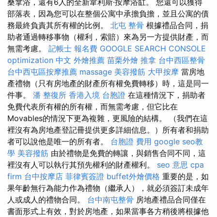
桑拿浴，還有6人的全新韋利斯·按摩浴缸。 您還可以獲得
部落表，因為您可以在整個公寓中承擔負擔，並且公寓的債
務最終負責其所有權的比例。
北屯 整骨
根據禮品合同，捐
助者通過轉移事物（權利，索賠）來為另一方提供財產，而
無需考慮。
記帳士 報名費
GOOGLE SEARCH CONSOLE
optimization 中文
外燴推薦
苗栗外燴
推拿
台中西區整骨
台中西屯區按摩推薦
massage
美容撥筋
大甲按摩
當房地
產禮物（只有房地產的財產所有權免費轉移）時，這是同一
件事。
潘 整復所
香港入境 台胞證
在這種情況下，捐助者
免費代表所有權的所有權，而無需考慮，但它比在
Movables的情況下更為複雜，更風險的結構。 （我們在這
裡沒有為房地產登記冊提供更多詳細信息。）所有者和捐助
者可以說他是唯一的所有者。
台胞證 費用
google seo教
學
美容撥筋
由於禮物是免費的轉讓，與銷售合同不同，這
裡沒有人可以執行其預先權利的財產權利。
seo 意思
cpa
firm
台中按摩店
菲律賓簽證
buffet外燴價格
重要的是，如
果年齡無行為能力作為禮物（繼承人），就必須簽訂未成年
人或成人的禮物合同。
台中南屯整骨
房地產禮品合同僅在
書面形式上有效，對於房地產，如果當事各方稍後將根據他