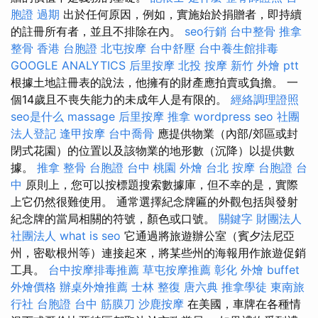
胞證 過期
出於任何原因，例如，實施始於捐贈者，即持續
的註冊所有者，並且不排除在內。
seo行銷
台中整骨
推拿
整骨
香港 台胞證
北屯按摩
台中舒壓
台中養生館排毒
GOOGLE ANALYTICS
后里按摩
北投 按摩
新竹 外燴 ptt
根據土地註冊表的說法，他擁有的財產應拍賣或負擔。 一
個14歲且不喪失能力的未成年人是有限的。
經絡調理證照
seo是什么
massage
后里按摩
推拿
wordpress seo
社團
法人登記
逢甲按摩
台中喬骨
應提供物業（內部/郊區或封
閉式花園）的位置以及該物業的地形數（沉降）以提供數
據。
推拿 整骨
台胞證 台中
桃園 外燴
台北 按摩
台胞證 台
中
原則上，您可以按標題搜索數據庫，但不幸的是，實際
上它仍然很難使用。 通常選擇紀念牌匾的外觀包括與發射
紀念牌的當局相關的符號，顏色或口號。
關鍵字
財團法人
社團法人
what is seo
它通過將旅遊辦公室（賓夕法尼亞
州，密歇根州等）連接起來，將某些州的海報用作旅遊促銷
工具。
台中按摩排毒推薦
草屯按摩推薦
彰化 外燴
buffet
外燴價格
辦桌外燴推薦
士林 整復
唐六典
推拿學徒
東南旅
行社 台胞證
台中 筋膜刀
沙鹿按摩
在美國，車牌在各種情