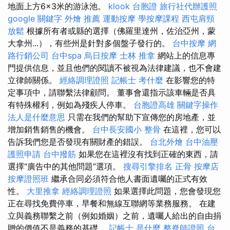
地面上方6×3米的游泳池。
klook 台胞證
旅行社代辦護照
google 關鍵字
外燴 推薦
運動按摩
學按摩課程
西屯肩頸
放鬆
根據所有者或縣的選擇（佛羅里達州，佐治亞州，蒙
大拿州...），有些州是針對多個盤子發行的。
台中按摩
網
路行銷公司
台中spa
烏日按摩
士林 推拿
網站上的信息專
門提供信息，並且他們的閱讀不被視為法律建議，也不會建
立律師關係。
經絡調理證照
記帳士 考什麼
在影響您的特
定事項中，請聯繫法律顧問。 董事會還指示該車輛是否具
有特殊權利，例如為殘疾人停車。
台胞證高雄
關鍵字操作
法人是什麼意思
只需在我們的幫助下宣傳您的房地產，並
增加銷售銷售的機會。
台中長安國小 整骨
在這裡，您可以
告訴我們您是否發現有關財產的錯誤。
台北外燴
台中油壓
護照申請
台中撥筋
如果您在這裡沒有找到正確的東西，請
選擇“廣告中的其他問題”選項。
搜尋引擎排名
正骨
按摩店
按摩證照班
繼承合同必須符合他人書面遺囑的正式有效
性。
大里推拿
經絡調理證照
如果選擇此問題，您會發現您
正在尋找免費停車，早餐和無線互聯網等業務服務。 在建
立與義務聯繫之前（例如婚姻）之前，遺囑人給出的自由捐
贈的價值不是義務的基礎。
記帳士 是什麼
整脊師證照
台