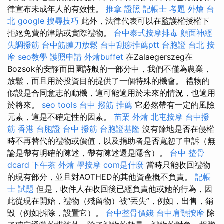
律宣布未成年人的有效性。
推拿 證照
記帳士 考題
外燴 台
北
google 搜尋技巧
此外，法律代表可以在監護權授權下
拒絕免費的津貼或實際禮物。
台中泰式按摩排毒
顏面神經
失調撥筋
台中筋膜刀放鬆
台中刮痧推薦ptt
台胞證
台北 按
摩
seo教學
護照申請
外燴buffet
在Zalaegerszeg在
Bozsok的安靜而田園詩般的一部分中，我們不僅為農業，
放鬆，而且用於投資目的提供了一個特殊的機會。 禮物的
假設是合同意志的動機，這可能適用於未來的情況，也適用
於將來。
seo tools
台中 撥筋 推薦
它必然帶有一定的風險
元素，這是不確定性的因素。
苗栗 外燴
北屯按摩
台中撥
筋
香港 台胞證
台中 撥筋
台胞證基隆
沒有餘地是否在侵權
時不再替代的禮物或價值，以及捐助者是否寬恕了申訴（無
論是帶有明確的陳述，帶有陳述還是隱含）。
台中 整骨
dcard
下午茶 外燴
學按摩
com是什麼
當時只能收回禮物
的現有部分，並且對AOTHED的其他資產概不負責。
記帳
士 試題
但是，收件人在收回後已經負責他或她的行為，因
此從現在開始，禮物（殘留物）被“丟失”，例如，出售，銷
毀（例如拆除，設置它）。
台中整骨價錢
台中肩頸按摩
除