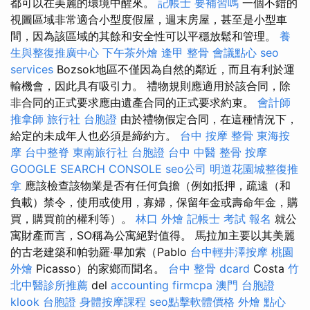
都可以在美麗的環境中醒來。
記帳士 要補習嗎
一個不錯的
視圖區域非常適合小型度假屋，週末房屋，甚至是小型車
間，因為該區域的其餘和安全性可以平穩放鬆和管理。
養
生與整復推廣中心
下午茶外燴
逢甲 整骨
會議點心
seo
services
Bozsok地區不僅因為自然的鄰近，而且有利於運
輸機會，因此具有吸引力。 禮物規則應適用於該合同，除
非合同的正式要求應由遺產合同的正式要求約束。
會計師
推拿師
旅行社 台胞證
由於禮物假定合同，在這種情況下，
給定的未成年人也必須是締約方。
台中 按摩 整骨
東海按
摩
台中整脊
東南旅行社 台胞證
台中 中醫 整骨
按摩
GOOGLE SEARCH CONSOLE
seo公司
明道花園城整復推
拿
應該檢查該物業是否有任何負擔（例如抵押，疏遠（和
負載）禁令，使用或使用，寡婦，保留年金或壽命年金，購
買，購買前的權利等）。
林口 外燴
記帳士 考試 報名
就公
寓財產而言，SO稱為公寓絕對值得。 馬拉加主要以其美麗
的古老建築和帕勃羅·畢加索（Pablo
台中輕井澤按摩
桃園
外燴
Picasso）的家鄉而聞名。
台中 整骨 dcard
Costa
竹
北中醫診所推薦
del
accounting firmcpa
澳門 台胞證
klook 台胞證
身體按摩課程
seo點擊軟體價格
外燴 點心