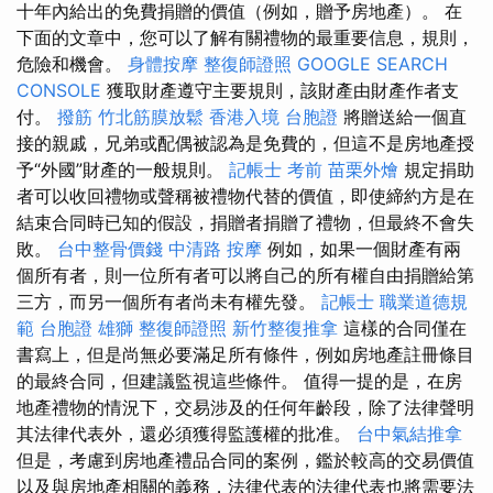
十年內給出的免費捐贈的價值（例如，贈予房地產）。 在
下面的文章中，您可以了解有關禮物的最重要信息，規則，
危險和機會。
身體按摩
整復師證照
GOOGLE SEARCH
CONSOLE
獲取財產遵守主要規則，該財產由財產作者支
付。
撥筋
竹北筋膜放鬆
香港入境 台胞證
將贈送給一個直
接的親戚，兄弟或配偶被認為是免費的，但這不是房地產授
予“外國”財產的一般規則。
記帳士 考前
苗栗外燴
規定捐助
者可以收回禮物或聲稱被禮物代替的價值，即使締約方是在
結束合同時已知的假設，捐贈者捐贈了禮物，但最終不會失
敗。
台中整骨價錢
中清路 按摩
例如，如果一個財產有兩
個所有者，則一位所有者可以將自己的所有權自由捐贈給第
三方，而另一個所有者尚未有權先發。
記帳士 職業道德規
範
台胞證 雄獅
整復師證照
新竹整復推拿
這樣的合同僅在
書寫上，但是尚無必要滿足所有條件，例如房地產註冊條目
的最終合同，但建議監視這些條件。 值得一提的是，在房
地產禮物的情況下，交易涉及的任何年齡段，除了法律聲明
其法律代表外，還必須獲得監護權的批准。
台中氣結推拿
但是，考慮到房地產禮品合同的案例，鑑於較高的交易價值
以及與房地產相關的義務，法律代表的法律代表也將需要法