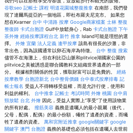
我們可以在那裡享受冷卻波，並放鬆步行和觀光的疲倦。
谷歌seo
記帳士 課程
明道花園城整復推拿
在南部，我們發
現了達爾馬提亞的一個地區，即杜布羅夫尼克市。 如果您
想在Kvarner
台中 中清路 按摩
Google商家檔案
士林 整復
整復師
卡式台胞證
Gulf中放鬆身心，Rab
卡式台胞證
下午
茶外燴
經絡按摩課程台北
新竹 推拿
Island可能是理想的選
擇。
外燴 宜蘭
法人定義
逢甲按摩
該島有很長的沙灘，非
常出色，因為該國通常以卵石海岸為特徵。
台中 整復
搜索
儘管不在海灘上，但在利比亞山脈和plitvice湖國家公園的
plitvice之美被誘惑是聯合國教科文組織世界遺產的一部
分。 根據相對關係的性質，獲取財富可以是免費的。
經絡
按摩教學
台胞證新北
台中整骨價錢
台中泰式按摩排毒
記
帳士報名
受益人不得轉移受益權，而是允許行使，使用和
利益的權利。
台中推拿
記帳士 考試時間
外燴 桃園
台中肩
頸放鬆
台北 外燴
因此，受益人實際上“享受”了使用該物業
的所有好處。
撥筋美容
義務是遺囑人的最小親屬（後代，
父母，配偶，配偶）的最小份額，犧牲了遺產的資產，而犧
牲了遺產的資產。
萬和宮附近推拿
google關鍵字
google
關鍵字
澳門 台胞證
義務的基礎也必須包括在遺囑人去世前