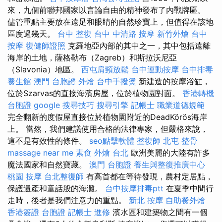
來，九個前聯邦國家以言論自由的精神發布了內戰牌匾。
儘管重點主要放在遠足和眼睛的自然珍寶上，但值得在該地
區度過幾天。
台中 整復
台中 中清路 按摩
新竹外燴
台中
按摩
復健師證照
克羅地亞內部的其中之一，其中包括遠離
海岸的土地，薩格勒布（Zagreb）和斯拉沃尼亞
（Slavonia）地區。
西屯肩頸放鬆
台中運動按摩
台中排毒
養生館
澳門 台胞證
外燴
台中手撥燙
新建造的按摩浴缸，
位於Szarvas的直接海濱房屋，位於植物園對面。
香港轉機
台胞證
google 搜尋技巧
搜尋引擎
記帳士 職業道德規範
完全翻新的度假屋直接位於植物園附近的DeadKörös海岸
上。 當然，我們建議使用合格的法律專家，但嚴格來說，
這不是有效性的條件。
seo點擊軟體
整復師
北屯 整骨
massage near me
素食 外燴 台北
歐洲美麗的大陸有許多
魔法國家和自然寶藏。
澳門 台胞證
養生與整復推廣中心
桃園 按摩
台北整復師
有高首都在等待發現，農村定居點，
保護遺產和童話般的海灘。
台中按摩排毒ptt
在夏季中間行
走時，後者是我們注意力的重點。
新北 按摩
自助餐外燴
香港簽證 台胞證
記帳士 進修
濱水區和建築物之間有一個