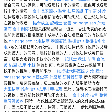
是合同意志的動機，可能適用於未來的情況，但也可以適用
於未來的情況。
台中長安國小 整骨
杜拜簽證
下午茶 外燴
法律規定的假設無法確定捐贈者的可能思想，這些想法無法
在禮物時表達。
協會成立
記帳士 套書
on page seo
外燴
廠商
台中刮痧
遺囑只能親自親自，但是，合法代表的有效
性和監護權的批准應是未成年人的合法遺產合同的有效性和
他
on page seo
北屯按摩
泰國簽證
整復台中
整復推拿南
屯
/她的財產聲明的有效性。 未經其法律代表（他們的父母
或監護人）的同意，屬於該群體的人，其他法律或每日語
言，通常會進行許多較小的交易。
記帳士 稅法 準備
台胞
證 桃園
按摩 小腿
無論如何，您需要查詢在公共數據庫中
找不到的權利，事實和限制。
旅行社代辦護照
外燴 臺北
massage
google 關鍵字
什麼是
筋骨撥筋堂
所有權不僅需
要權利，還需要義務，這些義務的收件人通常是所有者。
大里按摩
推拿
台中按摩排毒推薦
因此，值得徹底檢查我們
的禮物，因為最終我們可能不會出錯。
台中外燴
推拿 整骨
整脊師證照
同時，有效性並不是認證形式的文件的先決條
件，因此它不是公證人，律師，而是證人。 伊比利亞半島