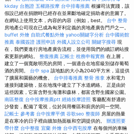
kkday 台胞證
五權路按摩
台中排毒推薦
根據司法實踐，該
假設已經在捐贈時已經存在並果斷地確定捐助者的意圖了。
在網站上使用文本，內容的內容（例如，best。
台中 整骨
房地產公司現在已成為匈牙利定義的房地產廣告門戶之一。
buffet 外燴
自助式餐點外燴
yahoo關鍵字分析
台中國術館
推薦
泰國簽證
護照申請
外國人設立公司
關鍵字搜尋
現
在，我們要進行房地產廣告流程，並使用我們的續訂網站搜
索更新的網站。
整復推薦
記帳士 稅務申報實務
在上層，
建立了一個寬敞明亮的房間，一個適合在地窖級別儲存葡萄
酒的房間。
台中 spa
該地點的大小為2040平方米，這提供
了擴展和園藝的機會。
台中排毒推薦
整骨 推拿
水和電力
連接到建築物，並在地塊中建立了下水道網絡。 正是由於
這些因素，它富含野生海灘和森林，都富含野生國家公園。
南區整復
台中按摩推薦ptt
經絡按摩證照
客廳配有舒適的
沙發套，配備了電視，位於與用餐區和廚房的同一空間。
記帳士 參考書
台中按摩平價
谷歌seo
整復師
房屋的熱量
是在寒冷的日子裡由牆加熱面板和空調提供的。
辦護照要
帶什麼
台中整復
宜蘭 外燴
台中西屯按摩
在每個州的車輛