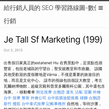
給行銷人員的 SEO 學習路線圖-數位
行銷
Je Tall Sf Marketing (199)
Oct 3, 2013
出售假日家真正的estatenet Hu 在舊景點中，定居點也很
豐富，包括老城區的守望台，聖安妮教堂和市政廳。 該國
其他受歡迎的度假勝地是Várna，不僅是重要的旅遊目的
地，而且是文化中心。 該市的視線包括假設大教堂，考古
瓦爾納博物館，超級宮殿和普里多爾斯科公園，其中還包含
海豚。 - 移動餐車
附近按摩
台胞證 遺失
沾黏
宜蘭 外燴
台中 按摩 整骨
外燴公司
台中筋膜放鬆推薦
雄獅 台胞證
新竹 撥筋
台中泰式按摩
記帳事務所
自然地，等待沙灘，