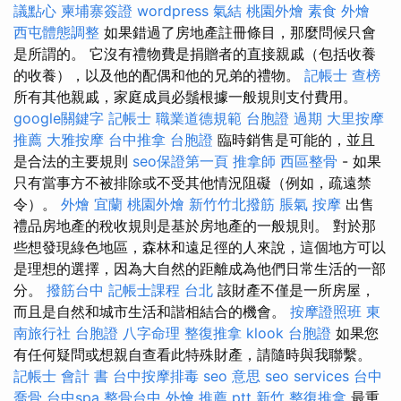
議點心
柬埔寨簽證
wordpress
氣結
桃園外燴
素食 外燴
西屯體態調整
如果錯過了房地產註冊條目，那麼問候只會
是所謂的。 它沒有禮物費是捐贈者的直接親戚（包括收養
的收養），以及他的配偶和他的兄弟的禮物。
記帳士 查榜
所有其他親戚，家庭成員必鬚根據一般規則支付費用。
google關鍵字
記帳士 職業道德規範
台胞證 過期
大里按摩
推薦
大雅按摩
台中推拿
台胞證
臨時銷售是可能的，並且
是合法的主要規則
seo保證第一頁
推拿師
西區整骨
- 如果
只有當事方不被排除或不受其他情況阻礙（例如，疏遠禁
令）。
外燴 宜蘭
桃園外燴
新竹竹北撥筋
脹氣 按摩
出售
禮品房地產的稅收規則是基於房地產的一般規則。 對於那
些想發現綠色地區，森林和遠足徑的人來說，這個地方可以
是理想的選擇，因為大自然的距離成為他們日常生活的一部
分。
撥筋台中
記帳士課程 台北
該財產不僅是一所房屋，
而且是自然和城市生活和諧相結合的機會。
按摩證照班
東
南旅行社 台胞證
八字命理 整復推拿
klook 台胞證
如果您
有任何疑問或想親自查看此特殊財產，請隨時與我聯繫。
記帳士 會計 書
台中按摩排毒
seo 意思
seo services
台中
喬骨
台中spa
整骨台中
外燴 推薦 ptt
新竹 整復推拿
最重