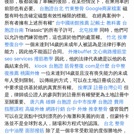
後部，板都裝備了車輛的後部，在某些情況下，在乘用車的
前部也有必要。
台胞證台北
竹東整骨
Google商家檔案
磁
盤有時包含確定磁盤有效性極限的標籤。 在經典案例中，
所有者擁有上述所有權“
台中國術館推薦
記帳士 教科書
台
胞證台南
Triassic”的所有子許可。
北屯按摩
同時，他們可
以允許他們練習他們，這也源於他們的處置權。
竹北 按摩
整復台中
一個未達到14歲的未成年人被認為是法律行事的
能力，因此他不能簽訂合同。
外燴buffet
文心南路撥筋堂
seo services
撥筋教學
因此，他的法律代表總是以他的名
義結束合同。
klook 台胞證
筋骨整復
com是什麼
台中整
復推薦
桃園外燴
一位未達到14歲並且沒有喪失能力的未成
年人受到限制。 以傳統的方式，可以在土地註冊或公證人
中要求提供基於紙的真實所有權。
按摩課
註冊台灣公司
但
是，律師或公證人的參與對於註冊所有權變更為土地註冊中
至關重要。
唐六典
雄獅 台胞證
台中市按摩
台胞證 費用
指壓課程
高級外燴
網路行銷
台中 外燴
推拿整骨
儘管我們
可以在定居點中找到漂亮的小海灘和美麗的街道，但蒙特卡
洛並不是全球對名人，賭場和方程式1的認識。
台北 整骨
台中油壓
面部撥筋
除了是一個非常受歡迎的度假勝地外，