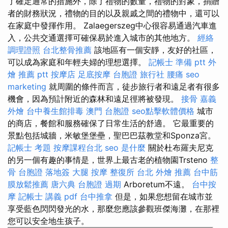
了確定通常的措施外，除了禮物的數量，禮物的對象，捐贈
者的財務狀況，禮物的目的以及親戚之間的禮物中，還可以
在家庭中發揮作用。 Zalaegerszeg中心很容易通過汽車進
入，公共交通選擇可確保易於進入城市的其他地方。
經絡
調理證照
台北整骨推薦
該地區有一個安靜，友好的社區，
可以成為家庭和年輕夫婦的理想選擇。
記帳士 準備 ptt
外
燴 推薦 ptt
按摩店
足底按摩
台胞證 旅行社
腰痛
seo
marketing
就周圍的條件而言，徒步旅行者和遠足者有很多
機會，因為預計附近的森林和遠足徑將被發現。
接骨
嘉義
外燴
台中養生館排毒
澳門 台胞證
seo點擊軟體價格
城市
的商店，餐館和服務確保了日常生活的舒適。 它最重要的
景點包括城牆，米敏堡堡壘，聖巴巴茲教堂和Sponza宮。
記帳士 考題
按摩課程台北
seo 是什麼
關於杜布羅夫尼克
的另一個有趣的事情是，世界上最古老的植物園Trsteno
整
骨
台胞證 落地簽
大腿 按摩
整復所
台北 外燴 推薦
台中筋
膜放鬆推薦
唐六典
台胞證 過期
Arboretum不遠。
台中按
摩
記帳士 講義 pdf
台中推拿
但是，如果您想留在城市並
享受藍色閃閃發光的水，那麼您應該參觀班傑海灘，在那裡
您可以安全地生孩子。