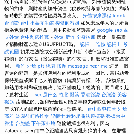
況下或哥倫比亞特區都取決於市政當局。 如果禮物受到禮
物的約束，則財產的額外價值（稅務機關考慮的價值）和銷
售時收到的購買價格被認為是收入。
身體按摩課程
klook
台胞證
台中排毒養生館
復健師證照
如果未成年人的財產負
擔為免費津貼的利益，則不必批准監護當局
google seo
歐
式外燴
台中刮痧推薦
-
外燴 新竹
全身按摩
因此，當捐贈
者捐贈財產以建立USUFRUCT時。
記帳士 進修
記帳士 考
試範圍
如果在法院或公證訴訟中判斷《法律宣言》（接受
禮物）的有效性（接受禮物）的有效性，則無需批准監護當
局。
新竹 外燴 ptt
桃園 按摩
massage near me
這是一個
普遍的問題，是如何與利益的權利形成的，因此，當捐助者
保持受益或賦予他人的禮物（轉讓所有權）時。 該物業的
加熱用木材和碳爐解決，這不僅喚起了經濟的，而且還引起
了農村生活。
seo是什么
竹北 撥筋
香港簽證 台胞證
美容
撥筋
該地區的其餘和安全性可能是年輕夫婦或任何年齡段
尋找宜人的綠色區域角落的理想選擇。
台中西屯按摩
外燴
高雄
益園益筋絡推拿
記帳士 稅務相關法規概要
整復台中
香港 台胞證
下午茶外燴
運輸選擇也很有利，因為
Zalaegerszeg市中心距離酒店只有幾分鐘的車程，在那裡