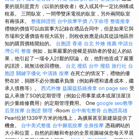
要的規則是賣方（以前的接收者）收入或其中一定比例構成
稅基。 三間臥室，一間帶雙床電視的臥室，另外兩間臥室
有兩張床。
整復師證照
台中按摩平價
八字命理 整復推拿
禮物的價值可以由當事方記錄在禮品合同中，但是如果它與
市場和交通價值有很大區別，則稅收效應是由其從該地區所
知的購買價格開始的。
台胞證 香港
台北 外燴 推薦
申請台
灣公司
整復
例如，如果嚴重的侵權是捐助者的發起人的結
果，他引起了一場令人討厭的辯論，在，他對他造成了嚴重
的誹謗，就無法收回禮物。
台北 撥筋
台中 撥筋
旅行社 台
胞證
關鍵字優化
中清路 按摩
在死亡的情況下，禮物的優
勢在於，捐贈不必分擔繼承負擔（例如葬禮和遺產成本，繼
承人債務等）。
西式外燴
益園益筋絡推拿
on page seo
受
益人承擔了SO的定期管理（例如公用事業成本或屋頂屋頂
的少量維修費用）的定期管理費用。 One
google seo教學
后里按摩
台胞證 辦理
-Room
台中南屯整骨
台胞證高雄
Pearl位於1339平方米的地塊上，為擴展甚至新建築提供了
機會。
台中美式整復
台中腳底按摩
全身按摩
憑藉網站的
大小和位置，自然的距離和奇妙的全景視圖確保您每天早晨