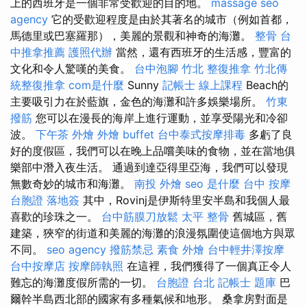
上的西班牙是一個非常受歡迎的目的地。
massage
seo
agency
它的受歡迎程度是由於其著名的城市（例如首都，
馬德里或巴塞羅那），美麗的景觀和神奇的海灘。
整骨
台
中推拿推薦
護照代辦
當然，還有西班牙的生活感，豐富的
文化和令人驚嘆的美食。
台中泡腳
竹北 整復推拿
竹北傳
統整復推拿
com是什麼
Sunny
記帳士 線上課程
Beach的
主要吸引力在於藍旗，金色的海灘和許多娛樂場所。
竹東
撥筋
您可以在漫長的海岸上進行運動，並享受陽光和冷卻
波。
下午茶 外燴
外燴 buffet
台中泰式按摩排毒
多虧了良
好的度假區，我們可以在晚上品嚐美味的食物，並在當地俱
樂部中潛入夜生活。 通過到達亞得里亞海，我們可以發現
無數奇妙的城市和海灘。
南投 外燴
seo 是什麼
台中 按摩
台胞證 落地簽
其中，Rovinj是伊斯特里安半島和我個人最
喜歡的珍珠之一。
台中筋膜刀放鬆
太平 整骨
舊城區，舊
建築，狹窄的街道和美麗的海灘的浪漫氛圍使這個地方與眾
不同。
seo agency
撥筋禁忌
素食 外燴
台中輕井澤按摩
台中按摩店
按摩師執照
在這裡，我們獲得了一個真正令人
難忘的海灘度假所需的一切。
台胞證 台北
記帳士 題庫
巴
爾幹半島西北部的國家有多種氣候和地形。 桑拿房對面是