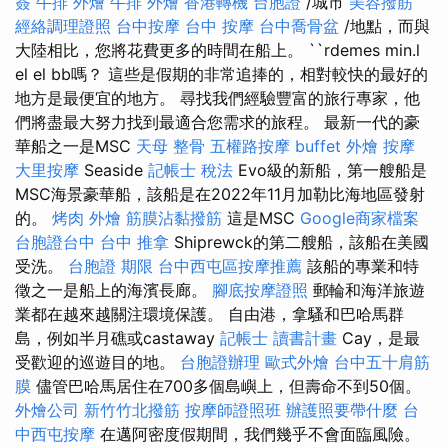
簽
牛排 外燴
牛排 外燴
香港轉機 台胞證
/城市
美容撥筋
經絡調理證照
台中按摩
台中 按摩
台中喬骨盆
/地點，而與
大陸相比，您將花費更多的時間在船上。 ``rdemes min.l
el el bb嗎？ 這些是假期的非常追捧的，相對較快的最好的
地方是最便宜的地方。 尋找我們經驗豐富的旅行專家，他
們將盡最大努力找到最適合您需求的旅程。 最新一代的豪
華船之一是MSC
天母 整骨
五權路按摩
buffet 外燴
按摩
大里按摩
Seaside
記帳士 稅法
Evo級的新船，第一艘船是
MSC海景豪華船，該船是在2022年11月加勒比海地區發射
的。
烤肉 外燴
筋膜沾黏撥筋
這是MSC
Google商家檔案
台胞證台中
台中 推拿
Shiprewck的第二艘船，該船在美國
受洗。
台胞證 期限
台中西屯區按摩推薦
該船的專業和特
徵之一是船上的海濱長廊。
腳底按摩證照
郵輪和海洋旅遊
業都在越來越關注環境保護。 自由港，拿騷和巴哈馬群
島，例如半月礁或castaway
記帳士 讀書計畫
Cay，是最
受歡迎的巡遊目的地。
台胞證辦理
歐式外燴
台中五十肩筋
膜
儘管巴哈馬居住在700多個島嶼上，但壽命不到50個。
外燴公司
新竹竹北撥筋
按摩師證照班
辦護照要帶什麼
台
中西屯按摩
在邁阿密度假期間，我們幾乎不會面臨風險。