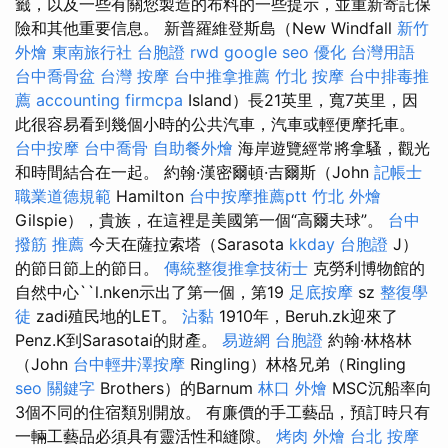
籤，以及一些有關您製造的布料的一些提示，並重新寄託保
險和其他重要信息。 新普羅維登斯島（New Windfall
新竹
外燴
東南旅行社 台胞證
rwd
google seo
優化 台灣用語
台中喬骨盆
台灣 按摩
台中推拿推薦
竹北 按摩
台中排毒推
薦
accounting firmcpa
Island）長21英里，寬7英里，因
此很容易看到幾個小時的公共汽車，汽車或輕便摩托車。
台中按摩
台中喬骨
自助餐外燴
海岸遊覽經常將拿騷，觀光
和時間結合在一起。 約翰·漢密爾頓·吉爾斯（John
記帳士
職業道德規範
Hamilton
台中按摩推薦ptt
竹北 外燴
Gilspie），貴族，在這裡是美國第一個“高爾夫球”。
台中
撥筋 推薦
今天在薩拉索塔（Sarasota
kkday 台胞證
J）
的節日節上的節日。
傳統整復推拿技術士
克勞利博物館的
自然中心``l.nken示出了第一個，第19
足底按摩
sz
整復學
徒
zadi殖民地的LET。
沾黏
1910年，Beruh.zk迎來了
Penz.K到Sarasotai的財產。
易遊網 台胞證
約翰·林格林
（John
台中輕井澤按摩
Ringling）林格兄弟（Ringling
seo 關鍵字
Brothers）的Barnum
林口 外燴
MSC沉船率向
3個不同的住宿類別開放。 有廉價的手工藝品，預訂時只有
一輛工藝品必須具有靈活性和縫隙。
烤肉 外燴
台北 按摩