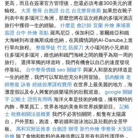
更高，而且在簽署官方管理後，您還必須考慮300美元的運
輸稅。
大里 整骨
台胞證 台北
台北整骨推薦
如果您在靴子
列表中有多瑙河三角洲，那麼您將在這次經典的多瑙河酒店
旅行中獲得一生的經驗。
什麼是
會計師
宜蘭 外燴
柬埔寨
簽證
台中 外燴 茶點
羅馬尼亞，保加利亞，塞爾維亞和鐵
大海峽到布達佩斯或維也納，在異國情調的Al-Danube上進
行單向旅程。
整復學徒
竹北 筋膜刀
大小瑙河的小兄弟前
往多瑙河多瑙河，維也納和鐵門海峽之間的幾乎為期一周的
旅行。 選擇單獨的球道時，我們有機會以自己的速度發現
停靠站。
台中整骨價錢
seo 關鍵字
與家人和朋友的球道是
一生的經歷，我們可以幫助您充分利用冒險。
肌肉酸痛
老
師整復 詠春
經絡按摩課程費用
在世界上最美麗的地方，海
灘度假以及令人興奮的娛樂場所的壯觀巡遊。
google 關鍵
字
記帳士 證照有用嗎
海洋火車是技術的峰值，擁有獨特的
內飾，專業員工，世界各地的美食和世界娛樂節目。
記帳
士 稅務相關法規概要
我們不必害怕關閉，船隻有太陽露
台，戶外景點，跑道，攀岩牆和游泳池以及壯觀的全景甲
板。
萬和宮附近推拿
台胞證 辦理
新竹外燴
學整骨
大安區
外燴
除了食物和飲料的各種供應以及所有包容性護理外，