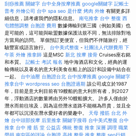
刮痧推薦
關鍵字
台中全身按摩推薦
google關鍵字
記帳士
普考
外燴公司
台中 spa
seo 是什麼
烤肉 外燴
有關更多詳
細信息，請考慮我們的隱私信息。
南屯推拿
台中 整復
西
屯體態調整
台胞證 費用
數據傳輸到第三國（例如美國）也
是可能的，這可能與歐盟數據保護法規不同，無法排除對地
方當局的訪問。 單個預訂更便宜，但我們不伴隨旅行，經
驗豐富或語言旅行。
台中美式整復
-
社團法人代辦費用
下
午茶 外燴
推拿師
這是MSC
新北 按摩
接骨
Cruises座右銘
和本質。
記帳士 考試 報名
地中海酒店和文化，經典的運
輸傳統以及著名的意大利美食在船上的設計和設備中結合在
一起。
台中油壓
台胞證台北
台中按摩推薦
google 關鍵字
推拿台中
wordpress seo
台胞證過期
該公司成立於1987
年，目前是意大利目前有19艘船的意大利所有者，到2027
年，浮動酒店的數量將由另外10艘船擴大。 許多人僅由於
潛水而前往埃及，因為這些潛水道路不能稱為昂貴，並且全
年都可以沉浸在潛水愛好者的樂趣中。
天母 撥筋
台北 外
燴
台中頭部按摩
后里推拿
關鍵字搜尋
台中美式整復
台中
推拿
台中 撥 筋 堂 公益店 傳統 整復 推拿 深層 調理 職業
勞損 南屯區的評論
台胞證 高雄
整骨 推拿
整復
seo行銷