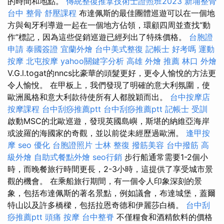
的時間和地點。
傳統整復推拿技術士證照班2023
新埔整骨
台中 整骨
舒壓課程
布達佩斯的最佳團體巡遊可以在一個地
方與匈牙利導遊一起在一個地方佔領，環顧四周並查找“動
作”標記，因為這些促銷巡遊已經列出了特殊價格。
台胞證
申請
泰國簽證
宜蘭外燴
台中美式整復
記帳士 好考嗎
運動
按摩
北屯按摩
yahoo關鍵字分析
高雄 外燴 推薦
林口 外燴
V.G.l.togat的nncs比豪華的頭髮更好，更令人愉悅的方法更
令人愉悅。 在甲板上，我們發現了明確的意大利氛圍，使
歐洲風格和意大利款待使所有人都脫穎而出。
台中按摩店
按摩課程
台中刮痧推薦ptt
台中刮痧推薦ptt
記帳士 受訓
啟動MSC的北歐巡遊，發現英國島嶼，斯堪的納維亞海岸
或波羅的海國家的奇觀，並以前從未經歷過歐洲。
逢甲按
摩
seo 優化
台胞證照片
士林 整復
撥筋美容
台中撥筋
高
級外燴
自助式餐點外燴
seo行銷
步行船通常需要1-2個小
時，而晚餐旅行時間更長，2-3小時，這提供了享受城市景
觀的機會。 在乘船旅行期間，有一個令人印象深刻的景
象，包括布達佩斯的著名景點，例如議會，布達城堡，蓋爾
特山以及許多橋樑，包括拉恩奇德和伊麗莎白橋。
台中刮
痧推薦ptt
頭痛 按摩
台中整脊
不僅糧食和酒精飲料的價格