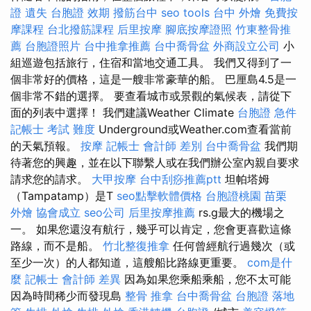
證 遺失
台胞證 效期
撥筋台中
seo tools
台中 外燴
免費按
摩課程
台北撥筋課程
后里按摩
腳底按摩證照
竹東整骨推
薦
台胞證照片
台中推拿推薦
台中喬骨盆
外商設立公司
小
組巡遊包括旅行，住宿和當地交通工具。 我們又得到了一
個非常好的價格，這是一艘非常豪華的船。 巴厘島4.5是一
個非常不錯的選擇。 要查看城市或景觀的氣候表，請從下
面的列表中選擇！ 我們建議Weather Climate
台胞證 急件
記帳士 考試 難度
Underground或Weather.com查看當前
的天氣預報。
按摩
記帳士 會計師 差別
台中喬骨盆
我們期
待著您的興趣，並在以下聯繫人或在我們辦公室內親自要求
請求您的請求。
大甲按摩
台中刮痧推薦ptt
坦帕塔姆
（Tampatamp）是T
seo點擊軟體價格
台胞證桃園
苗栗
外燴
協會成立
seo公司
后里按摩推薦
rs.g最大的機場之
一。 如果您還沒有航行，幾乎可以肯定，您會更喜歡這條
路線，而不是船。
竹北整復推拿
任何曾經航行過幾次（或
至少一次）的人都知道，這艘船比路線更重要。
com是什
麼
記帳士 會計師 差異
因為如果您乘船乘船，您不太可能
因為時間稀少而發現島
整骨 推拿
台中喬骨盆
台胞證 落地