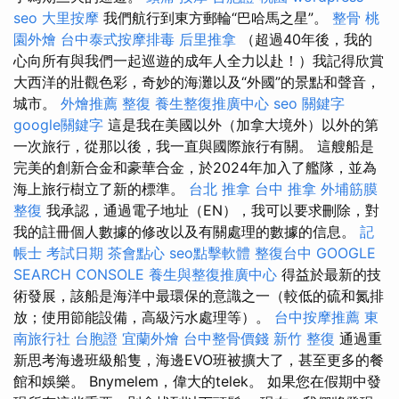
seo
大里按摩
我們航行到東方郵輪“巴哈馬之星”。
整骨
桃
園外燴
台中泰式按摩排毒
后里推拿
（超過40年後，我的
心向所有與我們一起巡遊的成年人全力以赴！）我記得欣賞
大西洋的壯觀色彩，奇妙的海灘以及“外國”的景點和聲音，
城市。
外燴推薦
整復
養生整復推廣中心
seo 關鍵字
google關鍵字
這是我在美國以外（加拿大境外）以外的第
一次旅行，從那以後，我一直與國際旅行有關。 這艘船是
完美的創新合金和豪華合金，於2024年加入了艦隊，並為
海上旅行樹立了新的標準。
台北 推拿
台中 推拿
外埔筋膜
整復
我承認，通過電子地址（EN），我可以要求刪除，對
我的註冊個人數據的修改以及有關處理的數據的信息。
記
帳士 考試日期
茶會點心
seo點擊軟體
整復台中
GOOGLE
SEARCH CONSOLE
養生與整復推廣中心
得益於最新的技
術發展，該船是海洋中最環保的意識之一（較低的硫和氮排
放；使用節能設備，高級污水處理等）。
台中按摩推薦
東
南旅行社 台胞證
宜蘭外燴
台中整骨價錢
新竹 整復
通過重
新思考海邊班級船隻，海邊EVO班被擴大了，甚至更多的餐
館和娛樂。 Bnymelem，偉大的telek。 如果您在假期中發