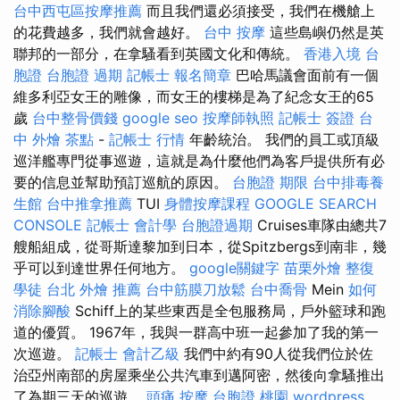
台中西屯區按摩推薦
而且我們還必須接受，我們在機艙上
的花費越多，我們就會越好。
台中 按摩
這些島嶼仍然是英
聯邦的一部分，在拿騷看到英國文化和傳統。
香港入境 台
胞證
台胞證 過期
記帳士 報名簡章
巴哈馬議會面前有一個
維多利亞女王的雕像，而女王的樓梯是為了紀念女王的65
歲
台中整骨價錢
google seo
按摩師執照
記帳士 簽證
台
中 外燴 茶點
-
記帳士 行情
年齡統治。 我們的員工或頂級
巡洋艦專門從事巡遊，這就是為什麼他們為客戶提供所有必
要的信息並幫助預訂巡航的原因。
台胞證 期限
台中排毒養
生館
台中推拿推薦
TUI
身體按摩課程
GOOGLE SEARCH
CONSOLE
記帳士 會計學
台胞證過期
Cruises車隊由總共7
艘船組成，從哥斯達黎加到日本，從Spitzbergs到南非，幾
乎可以到達世界任何地方。
google關鍵字
苗栗外燴
整復
學徒
台北 外燴 推薦
台中筋膜刀放鬆
台中喬骨
Mein
如何
消除腳酸
Schiff上的某些東西是全包服務局，戶外籃球和跑
道的優質。 1967年，我與一群高中班一起參加了我的第一
次巡遊。
記帳士 會計乙級
我們中約有90人從我們位於佐
治亞州南部的房屋乘坐公共汽車到邁阿密，然後向拿騷推出
了為期三天的巡遊。
頭痛 按摩
台胞證 桃園
wordpress