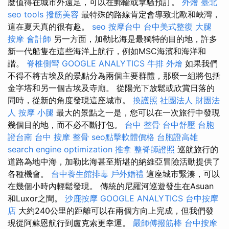
麼值得在城市外遠足，可以在郵輪或拿騷預訂。
外燴 臺北
seo tools
撥筋美容
最特殊的路線肯定會導致北歐和峽灣，
這在夏天真的很有趣。
seo
按摩台中
台中美式整復
大腿
按摩
會計師
另一方面，加勒比海是最獨特的目的地，許多
新一代船隻在這些海洋上航行，例如MSC海濱和海洋和
諧。
脊椎側彎
GOOGLE ANALYTICS
牛排 外燴
如果我們
不得不將古埃及的景點分為兩個主要群體，那麼一組將包括
金字塔和另一個古埃及寺廟。 從陽光下放鬆或欣賞日落的
同時，從新的角度發現這座城市。
換護照
社團法人 財團法
人
按摩 小腿
最大的景點之一是，您可以在一次旅行中發現
幾個目的地，而不必不斷打包。
台中 整骨
台中舒壓
台胞
證台南
台中 按摩 整骨
seo點擊軟體價格
台胞證高雄
search engine optimization
推拿
整脊師證照
巡航旅行的
道路為地中海，加勒比海甚至斯堪的納維亞冒險活動提供了
各種機會。
台中養生館排毒
戶外婚禮
這座城市緊湊，可以
在幾個小時內輕鬆發現。 傳統的尼羅河巡遊發生在Asuan
和Luxor之間。
沙鹿按摩
GOOGLE ANALYTICS
台中按摩
店
大約240公里的距離可以在兩個方向上完成，但我們發
現從阿蘇恩航行到盧克索更幸運。
嚴師傅撥筋棒
台中按摩