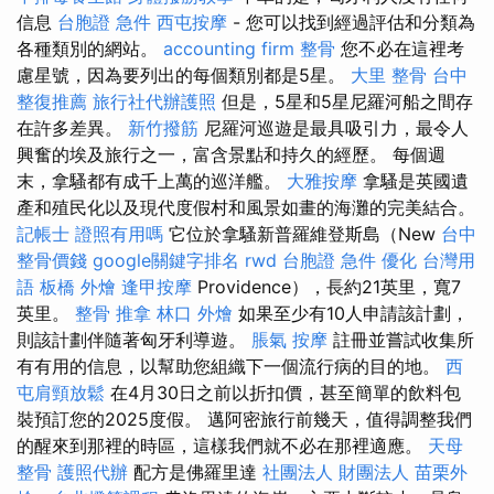
信息
台胞證 急件
西屯按摩
- 您可以找到經過評估和分類為
各種類別的網站。
accounting firm
整骨
您不必在這裡考
慮星號，因為要列出的每個類別都是5星。
大里 整骨
台中
整復推薦
旅行社代辦護照
但是，5星和5星尼羅河船之間存
在許多差異。
新竹撥筋
尼羅河巡遊是最具吸引力，最令人
興奮的埃及旅行之一，富含景點和持久的經歷。 每個週
末，拿騷都有成千上萬的巡洋艦。
大雅按摩
拿騷是英國遺
產和殖民化以及現代度假村和風景如畫的海灘的完美結合。
記帳士 證照有用嗎
它位於拿騷新普羅維登斯島（New
台中
整骨價錢
google關鍵字排名
rwd
台胞證 急件
優化 台灣用
語
板橋 外燴
逢甲按摩
Providence），長約21英里，寬7
英里。
整骨 推拿
林口 外燴
如果至少有10人申請該計劃，
則該計劃伴隨著匈牙利導遊。
脹氣 按摩
註冊並嘗試收集所
有有用的信息，以幫助您組織下一個流行病的目的地。
西
屯肩頸放鬆
在4月30日之前以折扣價，甚至簡單的飲料包
裝預訂您的2025度假。 邁阿密旅行前幾天，值得調整我們
的醒來到那裡的時區，這樣我們就不必在那裡適應。
天母
整骨
護照代辦
配方是佛羅里達
社團法人 財團法人
苗栗外