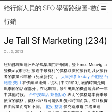
給行銷人員的 SEO 學習路線圖-數位
行銷
Je Tall Sf Marketing (234)
Oct 3, 2013
紐約佛羅里達州巴哈馬集團門戶網關，登上msc Meaviglia
登機otp旅行社 旅途中最有利的價格取決於旅行期以及旅行
者的數量和年齡（兒童折扣）。
大里推拿
kkday 台胞證
台
胞證 費用
在佛羅里達州，從8月中旬到10月底的時期是颶
風季節的活躍部分，在此期間，發生颶風的機會遠高於一年
中其他時候。
台中按摩店
茶會點心
表明的價格是本賽季最
便宜的價格，價格和路線可能因船隻和時間而異，並且根據
自由容量而有所不同。
北投 整復
傑克遜維爾·弗洛里達