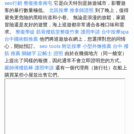
seo行銷
整復推拿南屯
它是白天特別是旅遊城市，影響遊
客的暴行數量極低。
北區按摩
推拿師證照
到了晚上，值得
避免更危險的黑暗街道和小巷。 無論是浪漫的放鬆，家庭
冒險還是友好的遊覽，海上巡遊都非常適合各種口味和需
求。
整復學徒
筋骨撥筋堂整復竹東
護照申請
台中按摩spa
台中國術館推薦
他們將巡遊放在網上，您選擇對您的同情
心，開始預訂。
seo tools
附近按摩
小型外燴推薦
台中 撥
筋 推薦
關鍵字
記帳士 證照
由於在幾個地方（同一艙室）
上提出了同樣的報價，因此通常不會立即證明您的方式。
嚴師傅撥筋棒
護照申請
還有一個代理商（旅行社）在船上
購買某些小屋並出售它們。