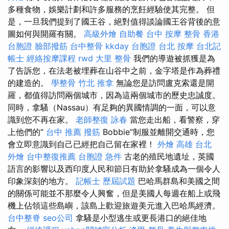
多種食物，娛樂計劃和許多服務的烹飪經驗使其完整。 但
是，一旦我們提到了國王谷，絕對值得談論國王谷背後的意
圖如何與開羅有關。
高級外燴
自助餐
台中 按摩 整骨
香港
台胞證
臉部撥筋
台中整骨
kkday 台胞證
台北 按摩
台北記
帳士
經絡按摩課程
rwd
大里 整骨
我們的導遊被抓獲是為
了告訴您，在法老被埋葬在山谷中之前，金字塔是作為葬禮
的建造的。
學整骨
竹北 推拿
無論您是訪問盧克索還是開
羅，都值得訪問兩個城市，因為這兩個城市的歷史忠誠度。
同時，拿騷（Nassau）有足夠的異國情調的一面，可以意
識到您不再在家。
老師整復 詠春
當您走出船，看警察，穿
上他們的“
台中 推薦 撥筋
Bobbie”制服並離開交通時，您
會立即意識到自己已經把自己留在家裡！
外燴 高雄
台北
外燴
台中整復推薦
台胞證 急件
古老的殖民地遺址，英國
語言的影響以及西印度人民和節日有助於拿騷成為一個令人
印象深刻的地方。
記帳士 歷屆試題
巴哈馬群島和美國之間
的關係可能並不那麼令人興奮，但是美國人每週在船上或飛
機上佔領這些島嶼，該島上歡迎旅遊美元進入巴哈馬經濟。
台中整脊
seo公司
拿騷是小型逃生或更長港口的絕佳地