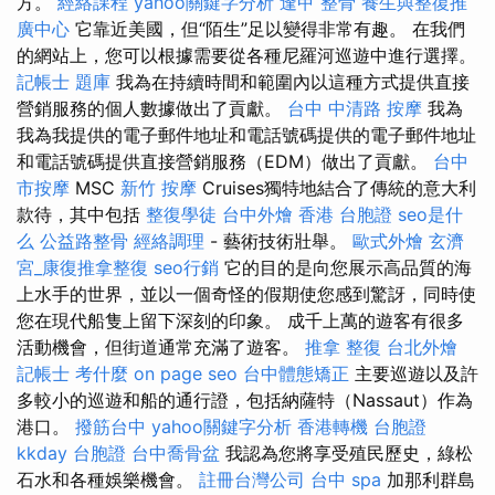
方。
經絡課程
yahoo關鍵字分析
逢甲 整骨
養生與整復推
廣中心
它靠近美國，但“陌生”足以變得非常有趣。 在我們
的網站上，您可以根據需要從各種尼羅河巡遊中進行選擇。
記帳士 題庫
我為在持續時間和範圍內以這種方式提供直接
營銷服務的個人數據做出了貢獻。
台中 中清路 按摩
我為
我為我提供的電子郵件地址和電話號碼提供的電子郵件地址
和電話號碼提供直接營銷服務（EDM）做出了貢獻。
台中
市按摩
MSC
新竹 按摩
Cruises獨特地結合了傳統的意大利
款待，其中包括
整復學徒
台中外燴
香港 台胞證
seo是什
么
公益路整骨
經絡調理
- 藝術技術壯舉。
歐式外燴
玄濟
宮_康復推拿整復
seo行銷
它的目的是向您展示高品質的海
上水手的世界，並以一個奇怪的假期使您感到驚訝，同時使
您在現代船隻上留下深刻的印象。 成千上萬的遊客有很多
活動機會，但街道通常充滿了遊客。
推拿 整復
台北外燴
記帳士 考什麼
on page seo
台中體態矯正
主要巡遊以及許
多較小的巡遊和船的通行證，包括納薩特（Nassaut）作為
港口。
撥筋台中
yahoo關鍵字分析
香港轉機 台胞證
kkday 台胞證
台中喬骨盆
我認為您將享受殖民歷史，綠松
石水和各種娛樂機會。
註冊台灣公司
台中 spa
加那利群島