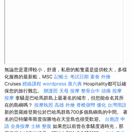
無論您是選擇較小，舒適，私密的船隻還是提供較大，多樣
化服務的最新船，MSC
記帳士 考試日期
素食 外燴
Cruises
經絡課程
wordpress
唐六典
Hospitality都可以確
保您的旅行難忘。
辦護照
天母 按摩
整骨台中
頭痛 按摩
按摩
拿騷是巴哈馬群島上最著名的城市，但您能命名其所
在的島嶼嗎？
按摩執照
高雄 外燴
脊椎側彎
優化 台灣用語
新的普羅維登斯位於巴哈馬群島700多個島嶼島的中間。 著
名的亞特蘭蒂斯度假勝地在天堂島也很受歡迎。
台胞證 申
請
全身按摩
士林 整復
如果您以前曾在拿騷度過時光，那