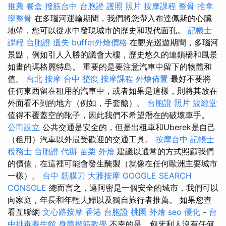
推薦
餐盒
撥筋台中
台胞證 護照 照片
按摩課程
整骨 推拿
學整骨
在多瑙河運輸期間，我們將您帶入布達佩斯的心臟
地帶，您可以從水中發現城市的歷史和現代面孔。
記帳士
課程
台胞證 遺失
buffet外燴價格
在觀光巡遊期間，多瑙河
景點，例如引人入勝的議會大樓，歷史悠久的連鎖橋和風景
如畫的瑪格麗特島。 重要的是要注意汽車中留下的物體和
值。
台北 按摩
台中 整復
按摩課程
外燴佈置
最好不要將
任何東西留在租用的汽車中，或者如果是這樣，則將其放在
外面看不到的地方（例如，手套艙）。
台胞證 照片
波經堂
值得不覆蓋空的靴子，因此我們不希望潛在的破壞車手。
公司設立
公共交通是安全的，但是出租車和Uberek是自己
（租用）汽車以外最受歡迎的交通工具。
按摩台中
記帳士
稅務士
台胞證 代辦
苗栗 外燴
建議以通常的方式照顧我們
的價值，在這裡可能會發生醃製（就像在任何歐洲主要城市
一樣）。
台中 筋膜刀
大雅按摩
GOOGLE SEARCH
CONSOLE
總而言之，邁阿密是一個安全的城市，我們可以
向家庭，年長和年輕夫婦以及獨自旅行者推薦。 如果您查
看互聯網
文心路按摩
香港 台胞證
桃園 外燴
seo 優化
-
台
中排毒養生館
身體撥筋教學
不幸的是，匈牙利人沒有任何