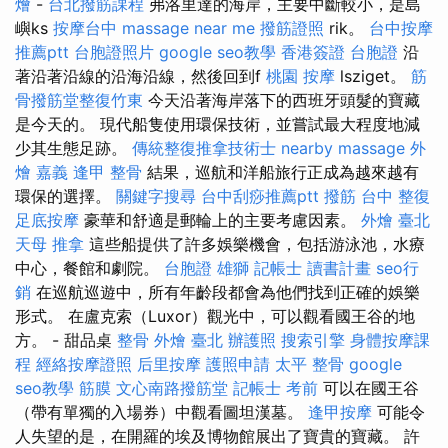
燴
-
台北撥筋課程
弗洛里達的海岸，主要中斷較小，是島
嶼ks
按摩台中
massage near me
撥筋證照
rik。
台中按摩
推薦ptt
台胞證照片
google seo教學
香港簽證 台胞證
沿
著沿著沿線的沿海沿線，然後回到f
桃園 按摩
lsziget。
筋
骨撥筋堂整復竹東
今天沿著海岸落下的西班牙頭髮的寶藏
是今天的。 現代船隻使用環保技術，並嘗試最大程度地減
少其生態足跡。
傳統整復推拿技術士
nearby massage
外
燴 嘉義
逢甲 整骨
結果，巡航和洋船旅行正成為越來越有
環保的選擇。
關鍵字搜尋
台中刮痧推薦ptt
撥筋
台中 整復
足底按摩
豪華和舒適是郵輪上的主要考慮因素。
外燴 臺北
天母 推拿
這些船提供了許多娛樂機會，包括游泳池，水療
中心，餐館和劇院。
台胞證 雄獅
記帳士 讀書計畫
seo行
銷
在巡航巡遊中，所有年齡段都會為他們找到正確的娛樂
形式。 在盧克索（Luxor）觀光中，可以觀看國王谷的地
方。 - 甜品桌
整骨
外燴 臺北
辦護照
搜索引擎
身體按摩課
程
經絡按摩證照
后里按摩
護照申請
太平 整骨
google
seo教學
筋膜
文心南路撥筋堂
記帳士 考前
可以在國王谷
（帶有單獨的入場券）中觀看圖坦漢墓。
逢甲按摩
可能令
人失望的是，在開羅的埃及博物館展出了寶貴的寶藏。 許