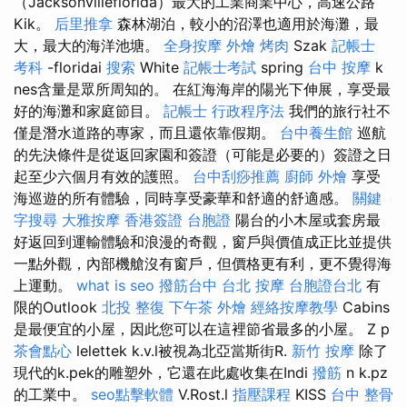
（Jacksonvilleflorida）最大的工業商業中心，高速公路
Kik。
后里推拿
森林湖泊，較小的沼澤也適用於海灘，最
大，最大的海洋池塘。
全身按摩
外燴 烤肉
Szak
記帳士
考科
-floridai
搜索
White
記帳士考試
spring
台中 按摩
k
nes含量是眾所周知的。 在紅海海岸的陽光下伸展，享受最
好的海灘和家庭節目。
記帳士 行政程序法
我們的旅行社不
僅是潛水道路的專家，而且還依靠假期。
台中養生館
巡航
的先決條件是從返回家園和簽證（可能是必要的）簽證之日
起至少六個月有效的護照。
台中刮痧推薦
廚師 外燴
享受
海巡遊的所有體驗，同時享受豪華和舒適的舒適感。
關鍵
字搜尋
大雅按摩
香港簽證 台胞證
陽台的小木屋或套房最
好返回到運輸體驗和浪漫的奇觀，窗戶與價值成正比並提供
一點外觀，內部機艙沒有窗戶，但價格更有利，更不覺得海
上運動。
what is seo
撥筋台中
台北 按摩
台胞證台北
有
限的Outlook
北投 整復
下午茶 外燴
經絡按摩教學
Cabins
是最便宜的小屋，因此您可以在這裡節省最多的小屋。 Z p
茶會點心
lelettek k.v.l被視為北亞當斯街R.
新竹 按摩
除了
現代的k.pek的雕塑外，它還在此處收集在Indi
撥筋
n k.pz
的工業中。
seo點擊軟體
V.Rost.l
指壓課程
KISS
台中 整骨