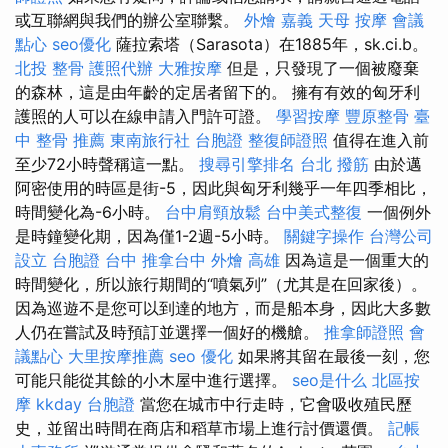
或互聯網與我們的辦公室聯繫。
外燴 嘉義
天母 按摩
會議
點心
seo優化
薩拉索塔（Sarasota）在1885年，sk.ci.b。
北投 整骨
護照代辦
大雅按摩
但是，只發現了一個被廢棄
的森林，這是由年齡的定居者留下的。 擁有有效的匈牙利
護照的人可以在線申請入門許可證。
學習按摩
豐原整骨
臺
中 整骨 推薦
東南旅行社 台胞證
整復師證照
值得在進入前
至少72小時聲稱這一點。
搜尋引擎排名
台北 撥筋
由於邁
阿密使用的時區是街-5，因此與匈牙利幾乎一年四季相比，
時間變化為-6小時。
台中肩頸放鬆
台中美式整復
一個例外
是時鐘變化期，因為僅1-2週-5小時。
關鍵字操作
台灣公司
設立
台胞證 台中
推拿台中
外燴 高雄
因為這是一個重大的
時間變化，所以旅行期間的“噴氣列”（尤其是在回家後）。
因為巡遊不是您可以到達的地方，而是船本身，因此大多數
人仍在嘗試及時預訂並選擇一個好的機艙。
推拿師證照
會
議點心
大里按摩推薦
seo 優化
如果將其留在最後一刻，您
可能只能從其餘的小木屋中進行選擇。
seo是什么
北區按
摩
kkday 台胞證
當您在城市中行走時，它會吸收殖民歷
史，並留出時間在商店和稻草市場上進行討價還價。
記帳