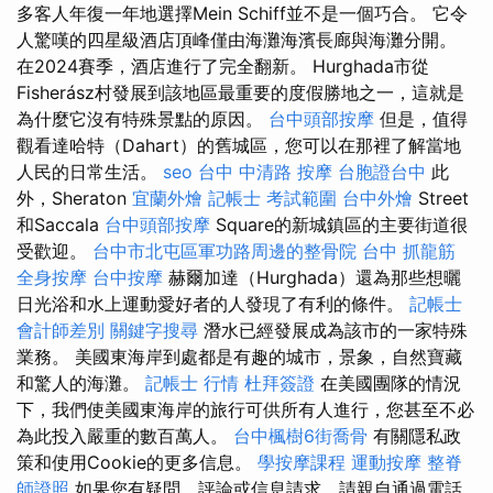
多客人年復一年地選擇Mein Schiff並不是一個巧合。 它令
人驚嘆的四星級酒店頂峰僅由海灘海濱長廊與海灘分開。
在2024賽季，酒店進行了完全翻新。 Hurghada市從
Fisherász村發展到該地區最重要的度假勝地之一，這就是
為什麼它沒有特殊景點的原因。
台中頭部按摩
但是，值得
觀看達哈特（Dahart）的舊城區，您可以在那裡了解當地
人民的日常生活。
seo
台中 中清路 按摩
台胞證台中
此
外，Sheraton
宜蘭外燴
記帳士 考試範圍
台中外燴
Street
和Saccala
台中頭部按摩
Square的新城鎮區的主要街道很
受歡迎。
台中市北屯區軍功路周邊的整骨院
台中 抓龍筋
全身按摩
台中按摩
赫爾加達（Hurghada）還為那些想曬
日光浴和水上運動愛好者的人發現了有利的條件。
記帳士
會計師差別
關鍵字搜尋
潛水已經發展成為該市的一家特殊
業務。 美國東海岸到處都是有趣的城市，景象，自然寶藏
和驚人的海灘。
記帳士 行情
杜拜簽證
在美國團隊的情況
下，我們使美國東海岸的旅行可供所有人進行，您甚至不必
為此投入嚴重的數百萬人。
台中楓樹6街喬骨
有關隱私政
策和使用Cookie的更多信息。
學按摩課程
運動按摩
整脊
師證照
如果您有疑問，評論或信息請求，請親自通過電話