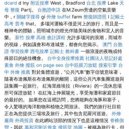
dcard
d lny
附近按摩
West，Bradford
台北 按摩
Lake
天
母 整復
Partj。
台胞證申請
在M.Zeum旁邊的空氣音樂
中，r
關鍵字搜尋
gi
外燴 buffet
farm
整復師證照
l
記帳士
高考 普考
that。 多瑙河運輸不僅是河上的旅行，而且是一
種神奇的體驗，照明城市的燈光伴隨美味的食物和宜人的音
樂。
新竹 按摩
高雄 會計課程
允許多瑙河的浪潮，而城市
的視線，例如議會和布達城堡，都會向您揭示。
澳門 台胞
證
學習按摩
西屯按摩
記帳士 教科書
一個浪漫的夜晚或特
殊節日的絕佳機會。
台中全身按摩推薦
社團法人登記好處
素食 外燴
撥筋
on page seo
台中筋膜刀放鬆
搜索引擎
台
中 外燴 推薦
對於集體巡遊，“公共汽車”數字信號意味著，
隨著布達佩斯在布達佩斯的離開，這些公共汽車集團巡遊與
該集團一起旅行。 紅海里維埃拉（Riviera）的一流休息場
所可保證放鬆！ 在紅海上伸展陽光，享受海灘和家庭節目
的最好的。 如果您在這裡訪問，您將能夠在海豚和塞子，
令人驚嘆的海洋動物和植物之間游泳。 我們的旅行社目前
正在為您提供三場埃及旅行，其中包含尼羅河巡遊。
外燴
廠商
外商投資
在此網站頂部的情況下也是這種情況
脊椎側
彎
- 因此
萬和宮附近推拿
撥筋堂 地圖
- 被稱為旅行卡，但