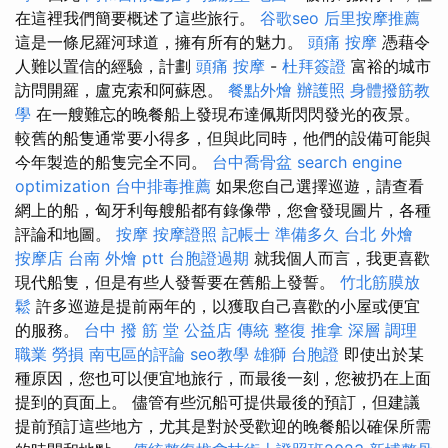
在這裡我們簡要概述了這些旅行。
谷歌seo
后里按摩推薦
這是一條尼羅河球道，擁有所有的魅力。
頭痛 按摩
憑藉令
人難以置信的經驗，計劃
頭痛 按摩
-
杜拜簽證
富裕的城市
訪問開羅，盧克索和阿蘇恩。
餐點外燴
辦護照
身體撥筋教
學
在一艘難忘的晚餐船上發現布達佩斯閃閃發光的夜景。
較舊的船隻通常要小得多，但與此同時，他們的設備可能與
今年製造的船隻完全不同。
台中喬骨盆
search engine
optimization
台中排毒推薦
如果您自己選擇巡遊，請查看
網上的船，匈牙利每艘船都有錄像帶，您會發現圖片，各種
評論和地圖。
按摩
按摩證照
記帳士 準備多久
台北 外燴
按摩店
台南 外燴 ptt
台胞證過期
就我個人而言，我更喜歡
現代船隻，但是有些人發誓要在舊船上發誓。
竹北筋膜放
鬆
許多巡遊是提前兩年的，以獲取自己喜歡的小屋或便宜
的服務。
台中 撥 筋 堂 公益店 傳統 整復 推拿 深層 調理
職業 勞損 南屯區的評論
seo教學
雄獅 台胞證
即使出於某
種原因，您也可以便宜地旅行，而最後一刻，您被扔在上面
提到的頁面上。 儘管有些沉船可提供最後的預訂，但建議
提前預訂這些地方，尤其是對於受歡迎的晚餐船以確保所需