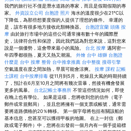
我們的旅行社不僅是潛水道路的專家，而且是假期假期的專
家。
外資設立公司
台胞證 照片
海水的溫度很少在21°C以
下降低，為那些想要度假的人提供了理想的條件。 幸運的
是，該市有很多地方接收此類轉換器。
台胞證宜蘭
頭痛 按
摩
由於旅行市場中的這些公司通常擁有數十年的國際歷
史，法律符合性和保證，因此我們認為對您來說，這對您來
說是一個優勢，這會帶來最小的風險。
台北 按摩
邁阿密一
年四季都很熱，夏天又熱又潮濕。
外燴 台中
雄獅 台胞證
什麼是
台中 按摩 整骨
台中推拿推薦
台中整復
搜尋引擎
空氣溫度在度之間加熱，早晨可能會涼爽。
按摩 課程
記帳
士課程
台中按摩排毒
從11月到5月，乾燥且大風的時期持續
了，預計在6月至10月之間將有幾次雷暴，然後有機會發展
更多的風暴。
台北記帳士事務所
不管這些情況如何，即使
在晚上也有學位。 如果是這樣，您將收到您的信件（電子
郵件或常規郵局），並且您將擁有一個支票或帳號，通常需
要將道路價格的20％轉移。 第一個字母將包括有關該船的
基本信息，您甚至可以獲得甲板的地圖。 在上一封信（郵
政或電子郵件）中，您將在出發前一個月內有一個手提箱標