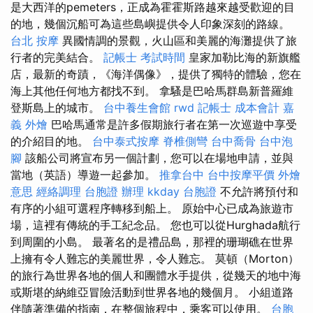
是大西洋的pemeters，正成為霍霍斯路越來越受歡迎的目
的地，幾個沉船可為這些島嶼提供令人印象深刻的路線。
台北 按摩
異國情調的景觀，火山區和美麗的海灘提供了旅
行者的完美結合。
記帳士 考試時間
皇家加勒比海的新旗艦
店，最新的奇蹟，《海洋偶像》，提供了獨特的體驗，您在
海上其他任何地方都找不到。 拿騷是巴哈馬群島新普羅維
登斯島上的城市。
台中養生會館
rwd
記帳士 成本會計
嘉
義 外燴
巴哈馬通常是許多假期旅行者在第一次巡遊中享受
的介紹目的地。
台中泰式按摩
脊椎側彎
台中喬骨
台中泡
腳
該船公司將宣布另一個計劃，您可以在場地申請，並與
當地（英語）導遊一起參加。
推拿台中
台中按摩平價
外燴
意思
經絡調理
台胞證 辦理
kkday 台胞證
不允許將預付和
有序的小組可選程序轉移到船上。 原始中心已成為旅遊市
場，這裡有傳統的手工紀念品。 您也可以從Hurghada航行
到周圍的小島。 最著名的是禮品島，那裡的珊瑚礁在世界
上擁有令人難忘的美麗世界，令人難忘。 莫頓（Morton）
的旅行為世界各地的個人和團體水手提供，從幾天的地中海
或斯堪的納維亞冒險活動到世界各地的幾個月。 小組道路
伴隨著準備的指南，在整個旅程中，乘客可以使用。
台胞