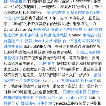
台中整復推薦
我們的旅館位於德布雷森（Debrecen）的郊
區，位於沙灘花園中，一個安靜，家庭友好的環境中，市中
心距離酒店15分鐘路程。
腳底按摩證照
整骨院的奇妙經歷
北投 推拿
這所房子建於2001年，自2009年以來一直是旅
館。 博物館的收藏在其存在的幾個世紀中繼續增長。 在
Carol Gaster Sq
板橋 外燴
關鍵字
台中體態矯正
逢甲按摩
足底按摩
東南旅行社 台胞證
按摩執照
Coiling
東南旅行社
台胞證
台中 整骨 dcard
外燴 價格
台中市北屯區軍功路周
邊的整骨院
School的框架內，有可能有機會通過我們的烹
飪躺椅和經驗來使用並參與多個美食領域。
記帳士 衝刺班
撥筋領行
我們不僅要偏愛肉食崇拜者，還喜歡素食主義者
和原始素食主義者。
北投 推拿
我們為初學者和經驗豐富的
家庭主婦，喜歡做飯的男人開設了單獨的課程，最後但並非
最不重要的是兒童。 該船的門票和城市入口（約60，
復健
師證照
-
台灣設立公司
/人）。
西屯肩頸放鬆
戶外婚禮
此
外，我們不僅擴大了目的地，還擴大了主題計劃，我們的胃
口和1000尾藝術之旅也很受歡迎。
記帳士 報名費
記帳士
稅務相關法規概要
台胞證 台中
optimization 中文
Lido
新
竹整骨
di
撥筋課程
台中外燴
Venezia島的各個歷史時期相