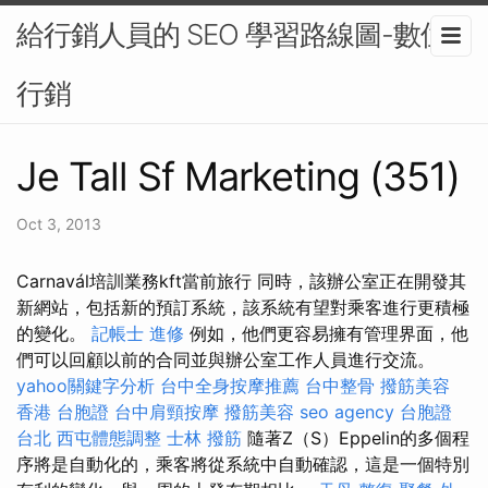
給行銷人員的 SEO 學習路線圖-數位
行銷
Je Tall Sf Marketing (351)
Oct 3, 2013
Carnavál培訓業務kft當前旅行 同時，該辦公室正在開發其
新網站，包括新的預訂系統，該系統有望對乘客進行更積極
的變化。
記帳士 進修
例如，他們更容易擁有管理界面，他
們可以回顧以前的合同並與辦公室工作人員進行交流。
yahoo關鍵字分析
台中全身按摩推薦
台中整骨
撥筋美容
香港 台胞證
台中肩頸按摩
撥筋美容
seo agency
台胞證
台北
西屯體態調整
士林 撥筋
隨著Z（S）Eppelin的多個程
序將是自動化的，乘客將從系統中自動確認，這是一個特別