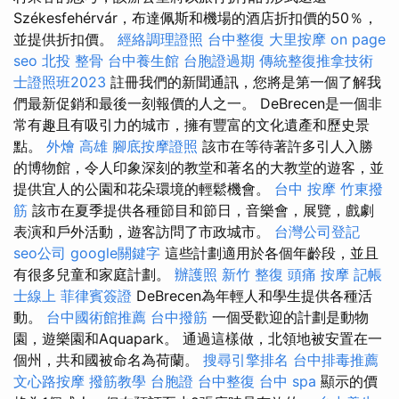
Székesfehérvár，布達佩斯和機場的酒店折扣價的50％，
並提供折扣價。
經絡調理證照
台中整復
大里按摩
on page
seo
北投 整骨
台中養生館
台胞證過期
傳統整復推拿技術
士證照班2023
註冊我們的新聞通訊，您將是第一個了解我
們最新促銷和最後一刻報價的人之一。 DeBrecen是一個非
常有趣且有吸引力的城市，擁有豐富的文化遺產和歷史景
點。
外燴 高雄
腳底按摩證照
該市在等待著許多引人入勝
的博物館，令人印象深刻的教堂和著名的大教堂的遊客，並
提供宜人的公園和花朵環境的輕鬆機會。
台中 按摩
竹東撥
筋
該市在夏季提供各種節目和節日，音樂會，展覽，戲劇
表演和戶外活動，遊客訪問了市政城市。
台灣公司登記
seo公司
google關鍵字
這些計劃適用於各個年齡段，並且
有很多兒童和家庭計劃。
辦護照
新竹 整復
頭痛 按摩
記帳
士線上
菲律賓簽證
DeBrecen為年輕人和學生提供各種活
動。
台中國術館推薦
台中撥筋
一個受歡迎的計劃是動物
園，遊樂園和Aquapark。 通過這樣做，北領地被安置在一
個州，共和國被命名為荷蘭。
搜尋引擎排名
台中排毒推薦
文心路按摩
撥筋教學
台胞證
台中整復
台中 spa
顯示的價