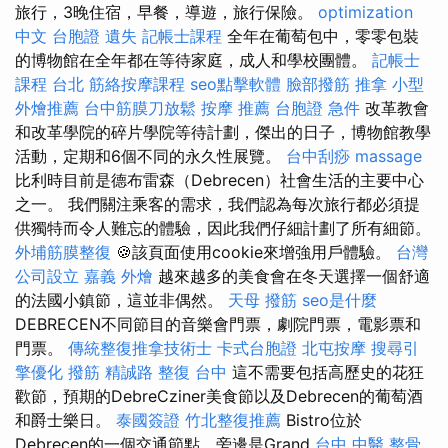
旅行，3晚住宿，早餐，導遊，旅行保險。
optimization
中文
台胞證 遺失
記帳士課程
全年在葡萄包中，零零包裝
的博物館在全年都在等待家庭，成人和學校團體。
記帳士
課程 台北
筋絡按摩課程
seo點擊軟體
臉部撥筋
推拿
小型
外燴推薦
台中筋膜刀放鬆
按摩 推薦
台胞證 急件
改革教會
和改革學院的碎片學院等待計劃，傑出的日子，博物館教學
活動，定期和6個不同的永久性展覽。
台中刮痧
massage
比利時目前是德布雷森（Debrecen）社會生活的主要中心
之一。 我們關注乘客的需求，我們認為每次旅行都必須提
供獨特而令人難忘的體驗，因此我們仔細計劃了所有細節。
外埔筋膜整復
🍪該頁面使用cookie來增強用戶體驗。
台灣
公司設立
嘉義 外燴
越來越多的美食會在冬天選擇一個舒適
的法國小鎮節，這並非偶然。
天母 撥筋
seo是什麼
DEBRECEN不同節目的音樂會門票，劇院門票，電影票和
門票。
傳統整復推拿技術士
卡式台胞證
北屯按摩
搜尋引
擎優化
撥筋
精誠路 整復 台中
這不需要包括高歷史的花狂
歡節，預期的DebreCziner美食節以及Debrecen的葡萄酒
和爵士樂日。
泰國簽證
竹北整復推薦
Bistro位於
Debrecen的一個交通節點，旁邊是Grand
台中 中醫 整骨