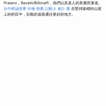
Praiano，Ravello和Amalfi，他們以其迷人的美麗而著迷。
台中精油按摩
外燴 推薦
記帳士 會計 書
在堅持陡峭的山坡
上的村莊中，壯觀的道路通往更好的地方。