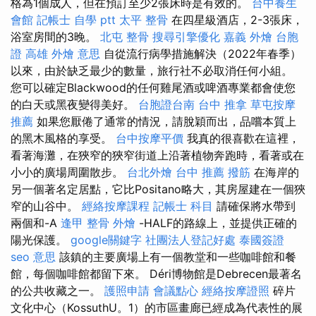
格為1個成人，但在預訂至少2張床時是有效的。
台中養生
會館
記帳士 自學 ptt
太平 整骨
在四星級酒店，2-3張床，
浴室房間的3晚。
北屯 整骨
搜尋引擎優化
嘉義 外燴
台胞
證 高雄
外燴 意思
自從流行病學措施解決（2022年春季）
以來，由於缺乏最少的數量，旅行社不必取消任何小組。
您可以確定Blackwood的任何雞尾酒或啤酒專業都會使您
的白天或黑夜變得美好。
台胞證台南
台中 推拿
草屯按摩
推薦
如果您厭倦了通常的情況，請脫穎而出，品嚐本質上
的黑木風格的享受。
台中按摩平價
我真的很喜歡在這裡，
看著海灘，在狹窄的狹窄街道上沿著植物奔跑時，看著或在
小小的廣場周圍散步。
台北外燴
台中 推薦 撥筋
在海岸的
另一個著名定居點，它比Positano略大，其房屋建在一個狹
窄的山谷中。
經絡按摩課程
記帳士 科目
請確保將水帶到
兩個和-A
逢甲 整骨
外燴
-HALF的路線上，並提供正確的
陽光保護。
google關鍵字
社團法人登記好處
泰國簽證
seo 意思
該鎮的主要廣場上有一個教堂和一些咖啡館和餐
館，每個咖啡館都留下來。 Déri博物館是Debrecen最著名
的公共收藏之一。
護照申請
會議點心
經絡按摩證照
碎片
文化中心（KossuthU。1）的市區畫廊已經成為代表性的展