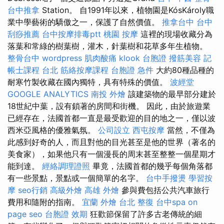
台中推拿
Station。 自1991年以來，植物園是KósKároly職
業中學藝術的驕傲之一，保護了自然價值。
推拿台中
台中
刮痧推薦
台中按摩排毒ptt
桃園 按摩
這裡的現場收藏分為
落葉和常綠的樹葉樹，灌木，針葉樹和花草多年生植物。
整骨台中
wordpress
肌肉酸痛
klook 台胞證
撥筋美容
記
帳士課程 台北
筋絡按摩課程
台胞證 急件
大約80種品種的
耐寒竹製收藏在國內獨特，具有特殊的價值。
波經堂
GOOGLE ANALYTICS
南投 外燴
該建築物的最早部分建於
18世紀中葉，設有鎖著的房間和街機。 因此，由於旅遊業
已經存在，法國首都一直是最受歡迎的目的地之一，僅以波
西米亞風格的優雅氣氛。
公司設立
西屯按摩
當然，不僅為
此感到好奇的人，而且對他的目光甚至是他的世界（著名的
美食家），如果他只有一個漫長的周末甚至整整一個星期才
能到達。
經絡調理證照
畢竟，法國首都的幾乎每個角落都
有一些景點，景點或一個簡單的名字。
台中手撥燙
學習按
摩
seo行銷
高級外燴
高雄 外燴
參與費包括公共汽車旅行
費用和隨附的指南。
宜蘭 外燴
台北 整復
台中spa
on
page seo
台胞證 效期
狂歡節保留了許多古老傳統的細