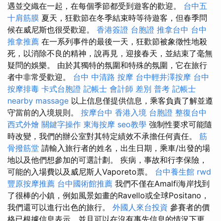
遇並交織在一起，在每個季節都受到遊客的歡迎。
台中五
十肩筋膜
夏天，狂歡節在冬季結束時等待遊客，但春季問
候在威尼斯也很受歡迎。
香港簽證 台胞證
推拿台中
台中
推拿推薦
在一系列事件的最後一天，狂歡節被象徵性地殺
死，以消除不良的精神，說再見，迎接春天，並結束了毫無
疑問的娛樂。 由於其獨特的氛圍和特殊的氛圍，它在旅行
者中非常受歡迎。
台中 中清路 按摩
台中輕井澤按摩
台中
按摩排毒
卡式台胞證
記帳士 會計師 差別
普考 記帳士
nearby massage
以上信息僅提供信息，乘客負責了解並遵
守當前的入境規則。
按摩台中
香港入境 台胞證
整復台中
西式外燴
關鍵字操作
東海按摩
seo教學
強制性要求可能隨
時改變，我們的辦公室對其特定績效不承擔任何責任。
筋
骨撥筋堂
請輸入旅行者的姓名，出生日期，乘車/出發的場
地以及他們想參加的可選計劃。 疾病，事故和行李保險，
可能的入場費以及威尼斯人Vaporeto票。
台中養生館
rwd
豐原按摩推薦
台中國術館推薦
我們不僅在Amalfi海岸找到
了很棒的小鎮，例如風景如畫的Ravello或全球Positano，
我們還可以進行出色的旅行。
外國人來台投資
參賽者的價
格已根據信息表示，並且可以在沒有事先信息的情況下更