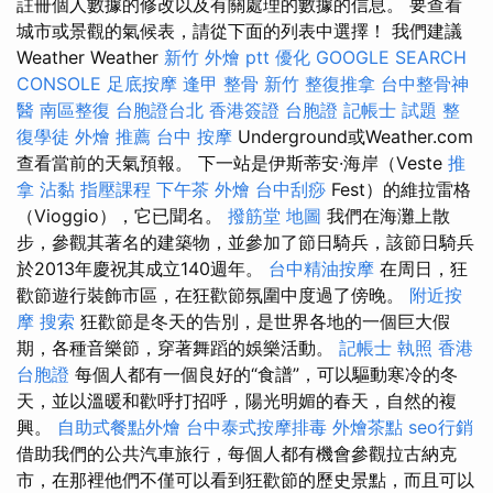
註冊個人數據的修改以及有關處理的數據的信息。 要查看
城市或景觀的氣候表，請從下面的列表中選擇！ 我們建議
Weather Weather
新竹 外燴 ptt
優化
GOOGLE SEARCH
CONSOLE
足底按摩
逢甲 整骨
新竹 整復推拿
台中整骨神
醫
南區整復
台胞證台北
香港簽證 台胞證
記帳士 試題
整
復學徒
外燴 推薦
台中 按摩
Underground或Weather.com
查看當前的天氣預報。 下一站是伊斯蒂安·海岸（Veste
推
拿
沾黏
指壓課程
下午茶 外燴
台中刮痧
Fest）的維拉雷格
（Vioggio），它已聞名。
撥筋堂 地圖
我們在海灘上散
步，參觀其著名的建築物，並參加了節日騎兵，該節日騎兵
於2013年慶祝其成立140週年。
台中精油按摩
在周日，狂
歡節遊行裝飾市區，在狂歡節氛圍中度過了傍晚。
附近按
摩
搜索
狂歡節是冬天的告別，是世界各地的一個巨大假
期，各種音樂節，穿著舞蹈的娛樂活動。
記帳士 執照
香港
台胞證
每個人都有一個良好的“食譜”，可以驅動寒冷的冬
天，並以溫暖和歡呼打招呼，陽光明媚的春天，自然的複
興。
自助式餐點外燴
台中泰式按摩排毒
外燴茶點
seo行銷
借助我們的公共汽車旅行，每個人都有機會參觀拉古納克
市，在那裡他們不僅可以看到狂歡節的歷史景點，而且可以