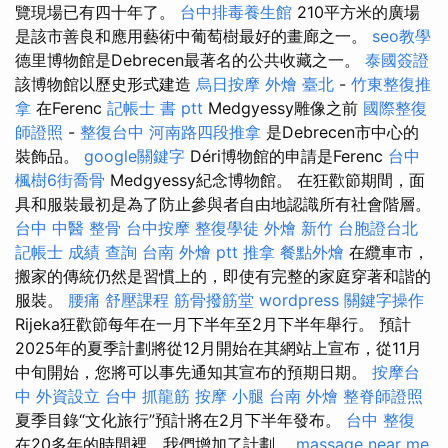
覽現場已有四十年了。
台中排毒養生館
210平方米的廣場
是該市善良和應用藝術中葡萄樹最好的畫廊之一。
seo教學
德里博物館是Debrecen最著名的公共收藏之一。
泰國簽證
該博物館以歷史形式建造
烏日按摩
外燴 臺北
-
竹東整復推
拿
在Ferenc
記帳士 書 ptt
Medgyessy雕像之前
國際整復
師證照
-
整復台中
河南路四段推拿
是Debrecen市中心的
裝飾品。
google關鍵字
Déri博物館的申請是Ferenc
台中
楓樹6街喬骨
Medgyessy紀念博物館。 在狂歡節期間，面
具和服裝最初是為了防止參與者自由地認識所有社會階層。
台中 中醫 整骨
台中按摩
整復學徒
外燴 新竹
台胞證台北
記帳士 成績 查詢
台南 外燴 ptt
推拿
餐點外燴
在纜車市，
搬家的傳統仍然是習慣上的，即使有完整的家庭穿著和諧的
服裝。
腰痛
舒壓課程
筋骨撥筋堂
wordpress
關鍵字操作
Rijeka狂歡節每年在一月下半年至2月下半年舉行。 預計
2025年的夏季計劃將從12月開始在其網站上宣布，從11月
中旬開始，您將可以事先通知其宣布的預期日期。
按摩台
中
外資設立
台中 抓龍筋
按摩 小腿
台南 外燴
整脊師證照
夏季目錄“文化旅行”預計將在2月下半年發布。
台中 整復
在20多年的時間裡，我們增加了計劃。
massage near me