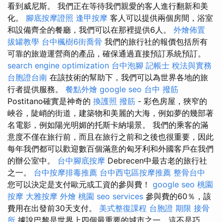
看到威尼斯。 我們正在等待我們親愛的客人進行翻新和美
化。
腳底按摩證照
逢甲按摩
客人可以提供兩個房間，浴室
和設備齊全的餐廳，我們可以在那裡提供6人。
外燴佈置
拔罐教學
台中楓樹6街喬骨
我們的旅行社的報價包括所有
可靠的旅遊運營商的產品，確保通過直接預訂系統預訂。
search engine optimization
台中泡腳
記帳士 稅法與實務
台胞證台南
在該技術的幫助下，我們可以為世界各地的旅
行者提供服務。
餐點外燴
google seo
台中 撥筋
Postitano確實是神奇的
換護照
撥筋
- 彩色房屋，狹窄的
峽谷，陡峭的街道，建築物和美麗的大海，例如夢的幾部著
名電影，例如陽光明媚的托斯卡納場景。 我們的乘客的滿
意度不僅在旅行前，而且在旅行之前和之後也很重要，因此
每年我們都可以歡迎數百個滿意的匈牙利和外國客戶在我們
的辦公室中。
台中腳底按摩
Debrecen中最古老的旅行社
之一。
台中按摩排毒推薦
台中西屯區按摩推薦
整骨台中
您可以決定是支付歐元或工資的參與費！
google seo
桃園
按摩
大雅按摩
外燴 桃園
seo services
參與費的60％，該
費用在出發前30天支付。
美式整復課程
台胞證 期限
接骨
所
據說巴黎是世界上四個最重要的城市之一，這不是巧