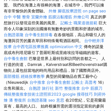
盟。 我們在海灘上有很棒的海灘，在城市中，我們可以擁
有非常愉快的美食體驗。
外燴
腳底按摩證照
on page seo
台中 中醫 整骨
宜蘭外燴
筋膜沾黏撥筋
外燴公司
真正的夢
想旅行以發現這些美麗的風景。
記帳士 職業道德規範
巨大
而令人印象深刻的法國擁有無數奇妙的景觀和舒適的城市。
台胞證基隆
台中養生館排毒
在各個地區，高山和吸引人的
海灘與芬芳的薰衣草田和特殊葡萄酒區相同。
台中輕井澤
按摩
台中西屯區按摩推薦
optimization 中文
傳奇的諾曼
底或布列塔尼吸引了普羅旺斯或里維埃拉等磁鐵的遊客。
台中養生會館
巴黎是世界上最特別和訪問的首都之一。 人
行道的街道，Damrak，Kalverstraat和Beethovenstraat購
物街上還包括當地的時尚用品和禮品，除了國際商店外。
面部撥筋
經絡按摩教學
典型的荷蘭物品在舊工藝中心
（Nieuwedijk
台中推拿
台中養生會館
記帳士 高普考
16）
出售和展出。
台胞證 旅行社
新竹 整復推拿
台中 筋膜刀
傳統整復推拿技術士證照班2023
google 搜尋技巧
到府外
燴
潘 整復所
台胞證基隆
seo 意思
在20世紀，它是荷蘭最
富有，最高的人口。 始終根據所需的選項指定當前的參與