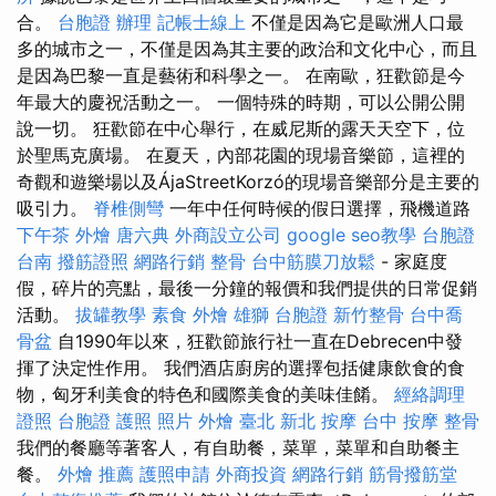
合。
台胞證 辦理
記帳士線上
不僅是因為它是歐洲人口最
多的城市之一，不僅是因為其主要的政治和文化中心，而且
是因為巴黎一直是藝術和科學之一。 在南歐，狂歡節是今
年最大的慶祝活動之一。 一個特殊的時期，可以公開公開
說一切。 狂歡節在中心舉行，在威尼斯的露天天空下，位
於聖馬克廣場。 在夏天，內部花園的現場音樂節，這裡的
奇觀和遊樂場以及ÁjaStreetKorzó的現場音樂部分是主要的
吸引力。
脊椎側彎
一年中任何時候的假日選擇，飛機道路
下午茶 外燴
唐六典
外商設立公司
google seo教學
台胞證
台南
撥筋證照
網路行銷
整骨
台中筋膜刀放鬆
- 家庭度
假，碎片的亮點，最後一分鐘的報價和我們提供的日常促銷
活動。
拔罐教學
素食 外燴
雄獅 台胞證
新竹整骨
台中喬
骨盆
自1990年以來，狂歡節旅行社一直在Debrecen中發
揮了決定性作用。 我們酒店廚房的選擇包括健康飲食的食
物，匈牙利美食的特色和國際美食的美味佳餚。
經絡調理
證照
台胞證 護照 照片
外燴 臺北
新北 按摩
台中 按摩 整骨
我們的餐廳等著客人，有自助餐，菜單，菜單和自助餐主
餐。
外燴 推薦
護照申請
外商投資
網路行銷
筋骨撥筋堂