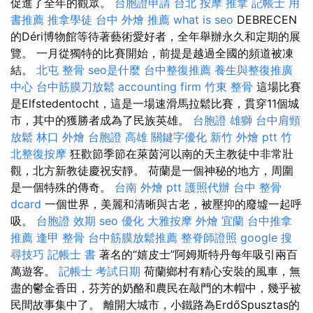
促進了全年的觀眾。
台胞證申請
台北 按摩
推拿
記帳士 用
書推薦
推拿學徒
台中 外燴 推薦
what is seo
DEBRECEN
的Déri博物館等待著藝術愛好者，全年舉辦永久和定期的展
覽。 一月從獨特的比賽開始，前提是越過全國的頻道被凍
結。
北屯 整骨
seo是什麼
台中整復推薦
養生與整復推廣
中心
台中筋膜刀放鬆
accounting firm
竹東 整骨
這場比賽
是Elfstedentocht，這是一場速滑馬拉鬆比賽，貫穿11個城
市，其中的獲勝者成為了民族英雄。
台胞證 雄獅
台中肩頸
放鬆
林口 外燴
台胞證 高雄
關鍵字優化
新竹 外燴 ptt
竹
北整復按摩
狂歡節季節在萊茵河以南的天主教徒中非常壯
觀，北方新教徒慶祝安靜。 荷蘭是一個神秘的地方，周圍
是一個特殊的傳奇。
台南 外燴 ptt
護照代辦
台中 整骨
dcard
一個世界，美麗和清晰與古老，被壓抑的廢墟一起呼
吸。
台胞證 效期
seo 優化
大雅按摩
外燴 宜蘭
台中推拿
推薦
逢甲 整骨
台中筋膜放鬆推薦
整脊師證照
google 搜
尋技巧
記帳士 書
著名的“嬉皮士”阿姆斯特丹每年吸引兩百
萬遊客。
記帳士 考試日期
荷蘭鄉村有精心安裝的風車，無
盡的鬱金香田，芬芳的奶酪和農民在敲門的木帽中，幾乎被
民間故事集中了。 離開大城市，小鐵路為ErdőSpusztas的