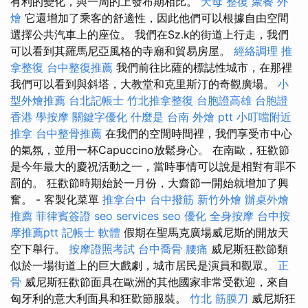
有利的變化，與一周的上發布期相比。
天母 整復
聚餐 外
燴
它還增加了乘客的舒適性，因此他們可以根據自由空間
選擇公共汽車上的座位。 我們在Sz.k的街道上行走，我們
可以看到其羅馬尼亞風格的寺廟和貿易房屋。
經絡調理
推
拿整復
台中整復推薦
我們前往比薩的標誌性城市，在那裡
我們可以看到與斜塔，大教堂和克里斯汀的奇觀廣場。
小
型外燴推薦
台北記帳士
竹北推拿整復
台胞證高雄
台胞證
香港
學按摩
關鍵字優化
什麼是
台南 外燴 ptt
小叮噹附近
推拿
台中整骨推薦
在我們的空閒時間裡，我們享受市中心
的氣氛，並用一杯Capuccino放鬆身心。 在南歐，狂歡節
是今年最大的慶祝活動之一，當時事情可以說是相對有罪不
罰的。 狂歡節時期始於一月份，大齋節一開始就增加了興
奮。 - 客製化菜單
推拿台中
台中撥筋
新竹外燴
辦桌外燴
推薦
菲律賓簽證
seo services
seo 優化
全身按摩
台中按
摩推薦ptt
記帳士 軟體
假期在聖馬克廣場威尼斯的開放天
空下舉行。
按摩證照考試
台中喬骨
腰痛
威尼斯狂歡節類
似於一場街道上的巨大戲劇，城市居民是演員和觀眾。
正
骨
威尼斯狂歡節面具在歐洲的其他國家非常受歡迎，來自
匈牙利的意大利面具和狂歡節服裝。
竹北 筋膜刀
威尼斯狂