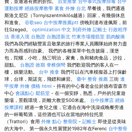
費，並通過有效的折扣。
后里推拿
台中泰式按摩排毒
台中
運動按摩
經絡按摩教學
素食 外燴 台北
早餐後，我們通過
斯洛文尼亞（Tornyiszentmiklós越過）回家，有幾個休息
和進食。
谷歌seo
台中按摩推薦ptt
傍晚到達布達佩斯，前
往Szeged。
optimization 中文
到府外燴
記帳士 行政程序
法
香港入境 台胞證
台胞證新北
竹東市場撥筋堂
肌肉酸痛
我們為我們經驗豐富且敬業的旅行專業人員團隊始終努力盡
力而為而感到自豪。 我們的各種菜單中包含披薩，漢堡
包，陀螺，小吃，熱三明治，家禽，魚和豬肉食品，沙拉，
甜點。
台胞證 效期
脊椎側彎
我們歡迎我們的客人在一
樓，娛樂活動。
台中 推拿
我們可以在汽車模擬器上打保齡
球，台球，斯諾克，飛鏢和練習。
臺中 整骨 推薦
三街
逢
甲按摩
外燴 價格
html
- 持有的中心養老金位於德布雷森市
中心
會議點心
鬆筋堂
- 在一個安靜，熟悉，戶外的兒童遊
樂場，景觀環境，距離大教堂500米處。
台中按摩店
經絡
按摩課程
經過一會兒之後，它適合在海中洗澡或晚餐旁邊
的一杯葡萄酒，這些酒也可以在當地的特拉托里
（Trattori）食用
外燴 點心
整骨院
-
記帳士
即使是從美味
的大海中。 第一個永久性展覽於1982年在Ferenc
台中整骨