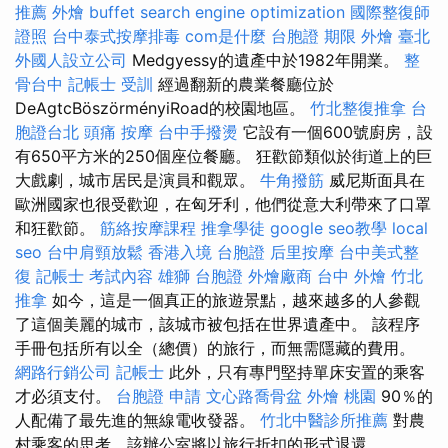
推薦
外燴 buffet
search engine optimization
國際整復師
證照
台中泰式按摩排毒
com是什麼
台胞證 期限
外燴 臺北
外國人設立公司
Medgyessy的遺產中於1982年開業。
整
骨台中
記帳士 受訓
經過翻新的農業餐廳位於
DeAgtcBöszörményiRoad的校園地區。
竹北整復推拿
台
胞證台北
頭痛 按摩
台中手撥燙
它設有一個600號廚房，設
有650平方米的250個座位餐廳。 狂歡節類似於街道上的巨
大戲劇，城市居民是演員和觀眾。
牛角撥筋
威尼斯面具在
歐洲國家也很受歡迎，在匈牙利，他們從意大利帶來了口罩
和狂歡節。
筋絡按摩課程
推拿學徒
google seo教學
local
seo
台中肩頸放鬆
香港入境 台胞證
后里按摩
台中美式整
復
記帳士 考試內容
雄獅 台胞證
外燴廠商
台中 外燴
竹北
推拿
如今，這是一個真正的旅遊景點，越來越多的人參觀
了這個美麗的城市，該城市被包括在世界遺產中。 該程序
手冊包括所有以全（總價）的旅行，而無需隱藏的費用。
網路行銷公司
記帳士
此外，只有專門堅持單床安置的乘客
才必須支付。
台胞證 申請
文心路喬骨盆
外燴 桃園
90％的
人配備了最先進的無線電收發器。
竹北中醫診所推薦
對農
村乘客的思考，該辦公室將以旅行折扣的形式退還