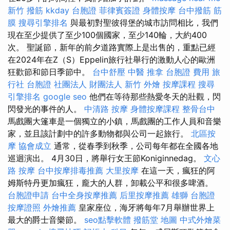
新竹 撥筋
kkday 台胞證
菲律賓簽證
身體按摩
台中撥筋
筋
膜
搜尋引擎排名
與最初對聖彼得堡的城市訪問相比，我們
現在至少提供了至少100個國家，至少140輪，大約400
次。 聖誕節，新年的前夕道路實際上是出售的，重點已經
在2024年在Z（S）Eppelin旅行社舉行的激動人心的歐洲
狂歡節和節日季節中。
台中舒壓
中醫 推拿
台胞證 費用
旅
行社 台胞證
社團法人 財團法人
新竹 外燴
按摩課程
搜尋
引擎排名
google seo
他們在等待那些熱愛冬天的壯觀，閃
閃發光的事件的人。
中清路 按摩
身體按摩課程
整骨台中
馬戲團大篷車是一個獨立的小鎮，馬戲團的工作人員和音樂
家，並且該計劃中的許多動物都與公司一起旅行。
北區按
摩
協會成立
通常，從春季到秋季，公司每年都在全國各地
巡迴演出。 4月30日，將舉行女王節Koniginnedag。
文心
路 按摩
台中按摩排毒推薦
大里按摩
在這一天，瘋狂的阿
姆斯特丹更加瘋狂，龐大的人群，卸載公平和很多啤酒。
台胞證申請
台中全身按摩推薦
后里按摩推薦
雄獅 台胞證
按摩證照
外燴推薦
皇家座位，海牙將每年7月舉辦世界上
最大的爵士音樂節。
seo點擊軟體
撥筋堂 地圖
中式外燴菜