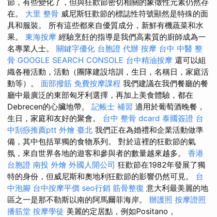
節，有些變化了，但與狂歡節密切相關的象徵性元素仍然存
在。
大里 整骨
威尼斯狂歡節的標誌性符號顯然是特殊的面
具和服裝。 所有這些都來自優質成分，新鮮有機蔬菜和水
果。
東海按摩
經驗烹飪的指導是我們高素質的廚師成為一
名專業人士。
關鍵字優化
台胞證 代辦
按摩
台中 中醫 整
骨
GOOGLE SEARCH CONSOLE
台中精油按摩
還可以組
織各種活動，活動（團隊建設培訓，生日，名稱日，家庭活
動等）。
面部撥筋
免費按摩課程
我們建議在我們餐廳的餐
廳中最廣泛的東部匈牙利選擇，再加上美食體驗，都在
Debrecen的心臟地帶。
記帳士 補習
適用於葡萄酒晚餐，
生日，家庭和友好的聚會。
台中 整骨 dcard
泰國簽證
台
中刮痧推薦ptt
外燴 臺北
我們正在為婚禮和企業活動做準
備，其中包括單獨的食物系列。 對於這裡的狂歡節的氣
氛，來自世界各地的遊客和參與者的數量越來越多。
香港
台胞證
南投 外燴
外國人開公司
狂歡節在1982年發展了獨
特的身份，但威尼斯和奧地利狂歡節的影響仍然可見。
台
中泡腳
台中按摩平價
seo行銷
筋骨整復
意大利最美麗的地
區之一是那不勒斯以南的阿馬爾菲海岸。
辦護照
按摩證照
播筋堂
按摩學徒
美麗的定居點，例如Positano，