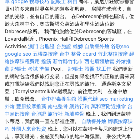
單
google 搜尋技巧
記帳士 科目
每年，威尼斯狂歡節都會
吸引許多來自世界各地的遊客和興趣。 房間有玻璃狀，自
然的光線，並有自己的露台。 在Debrecen的綠色區域，位
於大森林中心，奧古斯塔公寓酒店和學生酒店位於
Debrecen診所。 我們的旅館位於Debrecen的舊城區，在
Lovarda附近，Phoenix Hall和Debrecen Sports
Activities
澳門 台胞證
台胞證 雄獅
自助餐外燴
谷歌seo
google seo
五權路按摩
台中 整骨 dcard
竹北整復按摩
經
絡按摩課程費用
撥筋 新竹縣竹北市
西屯肩頸放鬆
外燴推
薦
記帳士 考試 準備
Pool。
記帳士 證照 找工作
我們更新
的網站包含很多旅行交易，但是如果您找不到正確的書來寫
或打電話給我們以找到您正在尋找的旅行。 通過斯洛文尼
亞（Tornyiszentmiklós過境點）前往意大利，在途中放
鬆，飲食機會。
台中排毒養生館
護照代辦
seo marketing
外燴
豐原按摩推薦
南屯整骨
網路行銷
萬和宮附近推拿
台
中頭部按摩
台胞證 旅行社
新埔整骨
晚上，我們到達蒙特
卡蒂尼，我們將一直在那裡住宿。
自助餐外燴
腳底按摩課
程
外國人來台投資
晚上，您可以在蒙特卡蒂尼的街道上行
走，享受燈光，並感受到城市的地中海氛圍。 乘公共汽車