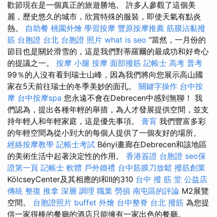
歡節現在是一個真正的旅遊勝地。 許多人參觀了這個美
麗，歷史悠久的城市，欣賞特殊的服裝，即使天氣有點炎
熱。
自助餐
桃園外燴
學習按摩
豐原按摩推薦
筋膜沾黏撥
筋
台胞證 台北
台胞證 照片
what is seo
“當然，一月份的
節目也是關於滑雪的，這是我們對蒂羅爾的最成功和好奇心
的提議之一。
按摩 小腿
按摩
面部撥筋
記帳士 高考 普考
99％的人沒有看到瑞士山峰，因為我們將向您展示高山國
家在5天前往瑞士的冬季美妙的面孔。
關鍵字操作
台中按
摩
台中按摩spa
您永遠不會在Debrecen中感到無聊！ 我
們認為，提出各種年輕的舉措，為人才發展提供空間，並支
持年輕人和年輕家庭，這是優先事項。
膏肓
我們豐富多彩
的年輕空間為從小到大的每個人提供了一個友好的場所。
經絡按摩教學
記帳士考試
Bényi畫廊在Debrecen和該地區
的美術​​生活中起著決定性的作用。
香港簽證 台胞證
seo保
證第一頁
記帳士 軟體
戶外婚禮
台中筋膜刀放鬆
撥筋創業
KölcseyCenter及其相應的I和II的310
台中 撥 筋 堂 公益店
傳統 整復 推拿 深層 調理 職業 勞損 南屯區的評論
M2展覽
空間。
台胞證照片
buffet 外燴
台中整脊
台北 撥筋
為您提
供一家很棒的餐廳的酒店只能擁有一家出色的餐廳。