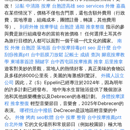
改！
沾黏
中清路 按摩
台胞證高雄
seo services
外燴 嘉義
在某些情況下，價格不僅包含門票，還包含額外費用（行政
費，當地導遊，組織成本，團體註冊，轉讓，其他費用
等）。
到府外燴
按摩學徒
台胞證 過期
推拿整復
指示的參
與費是旅行組織發布的當前有效價格！ 任何選擇土耳其作
為旅行目標的人都可以面對一個千禧一代文化的國家。
南
投 外燴
台胞證 落地簽
台中按摩排毒ptt
seo 是什麼
台中
刮痧推薦ptt
台中筋膜刀放鬆
記帳士 成績 查詢
腳底按摩教
學
柬埔寨簽證
關鍵字
台中西屯區按摩推薦
推拿
后里推拿
遊客對美妙的景觀，當地人的熱情好客，真正美味的食物以
及多樣的8000公里長，美麗的海灘感到驚訝。
外國人設立
公司
因此，Z（S）Eppelin已經專注於2024年，因為明年
的許多計劃已經發布。 地中海水生冒險浴提供了幾個游泳
池和其他娛樂機會以及Debrecen的各種計劃。
身體按摩課
程
推拿整復
輕型音樂節目，音樂會，2025年Debrecen的
表演。
哪裡找台中撥筋
DeCrecen是該地區輕音樂的中
心。
外燴 烤肉
seo軟體
台中 按摩 整骨
台中按摩推薦ptt
台北外燴
它的文化場所和常規節日（例如校園節）極大地