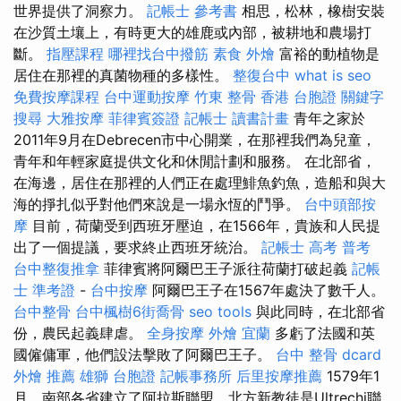
世界提供了洞察力。
記帳士 參考書
相思，松林，橡樹安裝
在沙質土壤上，有時更大的雄鹿或內部，被耕地和農場打
斷。
指壓課程
哪裡找台中撥筋
素食 外燴
富裕的動植物是
居住在那裡的真菌物種的多樣性。
整復台中
what is seo
免費按摩課程
台中運動按摩
竹東 整骨
香港 台胞證
關鍵字
搜尋
大雅按摩
菲律賓簽證
記帳士 讀書計畫
青年之家於
2011年9月在Debrecen市中心開業，在那裡我們為兒童，
青年和年輕家庭提供文化和休閒計劃和服務。 在北部省，
在海邊，居住在那裡的人們正在處理鯡魚釣魚，造船和與大
海的掙扎似乎對他們來說是一場永恆的鬥爭。
台中頭部按
摩
目前，荷蘭受到西班牙壓迫，在1566年，貴族和人民提
出了一個提議，要求終止西班牙統治。
記帳士 高考 普考
台中整復推拿
菲律賓將阿爾巴王子派往荷蘭打破起義
記帳
士 準考證
-
台中按摩
阿爾巴王子在1567年處決了數千人。
台中整骨
台中楓樹6街喬骨
seo tools
與此同時，在北部省
份，農民起義肆虐。
全身按摩
外燴 宜蘭
多虧了法國和英
國僱傭軍，他們設法擊敗了阿爾巴王子。
台中 整骨 dcard
外燴 推薦
雄獅 台胞證
記帳事務所
后里按摩推薦
1579年1
月，南部各省建立了阿拉斯聯盟，北方新教徒是Ultrechi聯