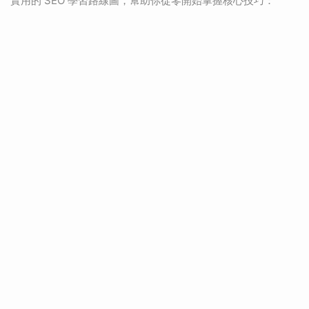
實用的 SEO 學習路線圖，幫助你從零開始掌握核心技巧：