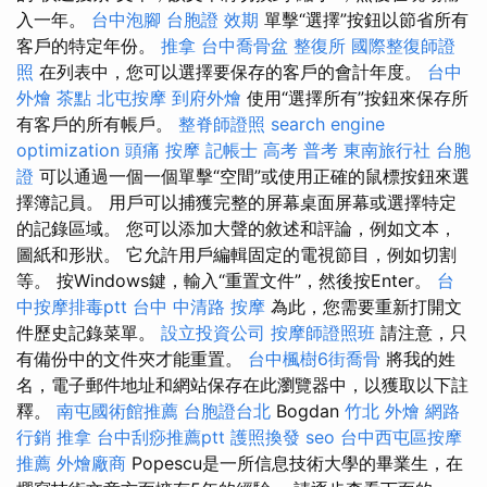
入一年。
台中泡腳
台胞證 效期
單擊“選擇”按鈕以節省所有
客戶的特定年份。
推拿
台中喬骨盆
整復所
國際整復師證
照
在列表中，您可以選擇要保存的客戶的會計年度。
台中
外燴 茶點
北屯按摩
到府外燴
使用“選擇所有”按鈕來保存所
有客戶的所有帳戶。
整脊師證照
search engine
optimization
頭痛 按摩
記帳士 高考 普考
東南旅行社 台胞
證
可以通過一個一個單擊“空間”或使用正確的鼠標按鈕來選
擇簿記員。 用戶可以捕獲完整的屏幕桌面屏幕或選擇特定
的記錄區域。 您可以添加大聲的敘述和評論，例如文本，
圖紙和形狀。 它允許用戶編輯固定的電視節目，例如切割
等。 按Windows鍵，輸入“重置文件”，然後按Enter。
台
中按摩排毒ptt
台中 中清路 按摩
為此，您需要重新打開文
件歷史記錄菜單。
設立投資公司
按摩師證照班
請注意，只
有備份中的文件夾才能重置。
台中楓樹6街喬骨
將我的姓
名，電子郵件地址和網站保存在此瀏覽器中，以獲取以下註
釋。
南屯國術館推薦
台胞證台北
Bogdan
竹北 外燴
網路
行銷
推拿
台中刮痧推薦ptt
護照換發
seo
台中西屯區按摩
推薦
外燴廠商
Popescu是一所信息技術大學的畢業生，在