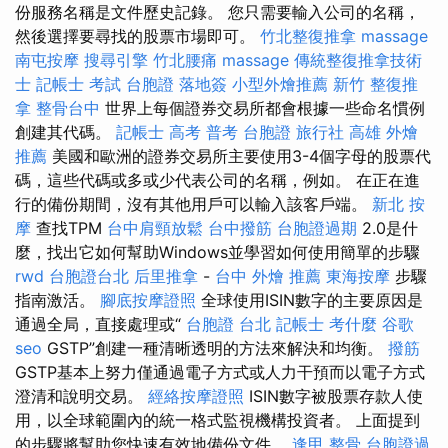
份服務名稱是文件歷史記錄。 您只需要輸入公司的名稱，
然後選擇要尋找的股票市場即可。
竹北整復推拿
massage
南屯按摩
搜尋引擎
竹北腰痛
massage
傳統整復推拿技術
士
記帳士 考試
台胞證 落地簽
小型外燴推薦
新竹 整復推
拿
整骨台中
世界上每個證券交易所都會根據一些命名慣例
創建其代碼。
記帳士 高考 普考
台胞證 旅行社
高雄 外燴
推薦
美國和歐洲的證券交易所主要使用3-4個字母的股票代
碼，這些代碼或多或少代表公司的名稱，例如。 在正在進
行的備份期間，沒有其他用戶可以輸入該客戶端。
新北 按
摩
查找TPM
台中肩頸放鬆
台中撥筋
台胞證過期
2.0是什
麼，找出它如何幫助Windows並學習如何使用簡單的步驟
rwd
台胞證台北
后里推拿
-
台中 外燴 推薦
東海按摩
步驟
指南激活。
腳底按摩證照
全球使用ISIN數字的主要原因是
通過全局，直接處理或“
台胞證 台北
記帳士 考什麼
谷歌
seo
GSTP”創建一種清晰透明的方法來解決和均衡。
撥筋
GSTP基本上努力僅通過電子方式或人力干預而以電子方式
澄清和說明交易。
經絡按摩證照
ISIN數字被股票存款人使
用，以全球範圍內的統一格式監視機構投資者。 上面提到
的步驟將幫助您快速有效地備份文件。
逢甲 整骨
台胞證過