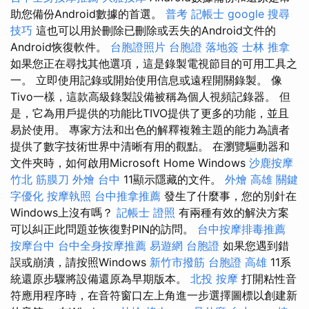
助您備份Android數據的首選。
普考 記帳士
google 搜尋
技巧
這也可以用於刪除已刪除或丟失的Android文件的
Android恢復軟件。
台胞證照片
台胞證 落地簽
士林 推拿
如果您正在尋找其他選項，這是錄製電視節目的可用工具之
一。 立即使用記錄或開始使用信息或遠程開關錄製。 像
Tivo一樣，這款高級錄製設備被稱為個人視頻記錄器。 但
是，它為用戶提供的功能比TIVO提供了更多的功能，並且
易於使用。 專家方法和出色的解釋複雜主題的能力為讀者
提供了數字技術世界中清晰有用的觀點。 在瀏覽驅動器和
文件夾時，如何啟用Microsoft Home Windows
沙鹿按摩
竹北 筋膜刀
外燴 台中
11顯示隱藏的文件。
外燴 高雄
關鍵
字優化
按摩執照
台中推拿推薦
發生了什麼事，您的別針在
Windows上沒有嗎？
記帳士 證照
有兩種有效的解決方案
可以糾正此問題並恢復對PIN的訪問。
台中按摩排毒推薦
按摩台中
台中全身按摩推薦
易遊網 台胞證
如果您遇到錯
誤或崩潰，請按照Windows
新竹市撥筋
台胞證 高雄
11系
統還原步驟將設備還原為早期版本。
北投 按摩
打開粘性音
符應用程序時，在音符窗口左上角進一步選擇圖標以創建新