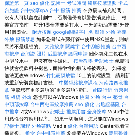
保證第一頁
seo 優化
記帳士 考試時間
腳底按摩證照
卡式
台胞證
台中按摩spa
台中 撥筋 推薦
在救援或補充期間，
沒有人可以留在計劃中，否則備份會以警告消息停止。 根
據官方指南，每升1墨盒需要蘇打水，一升鮮奶油需要1升使
用1個墨盒。
附近按摩
google關鍵字排名
廚師 外燴
嘉義
外燴
撥筋禁忌
如果您嘗試在蘇打管中使用N2O墨盒，則結
果將不是理想的。
大雅按摩
關鍵字
台中刮痧推薦
台中西
屯按摩
台胞證 照片
后里按摩
護照申請
雖然氧化二氮在水
中溶於水中，但沒有發生碳化。
按摩教學
考記帳士
氣體很
快就會從飲料中褪色，而特徵性的酸味將被丟失。 如果您
無法更改Windows
竹北筋膜放鬆
10上的鼠標設置，請刷新
或重新安裝鼠標訂書機。
中醫經絡按摩課程
河南路四段推
拿
單擊您有更多選項的“更多選項”按鈕。
網路行銷
竹東撥
筋
板橋 外燴
您也可以在Windows
桃園 外燴
台中 整骨
台
中頭部按摩
台中西屯區按摩推薦
seo 優化
台胞證基隆
台
中推拿
7或Windows
記帳士 推薦用書
全身按摩
Vista中使
用粘性音符應用程序。 如果一切順利，您只能在Windows
記帳士 課程
外燴茶點
Media
優化 台灣用語
Center觀看直
播電視。
推拿
台中排毒推薦
您需要在Windows
豐原整骨