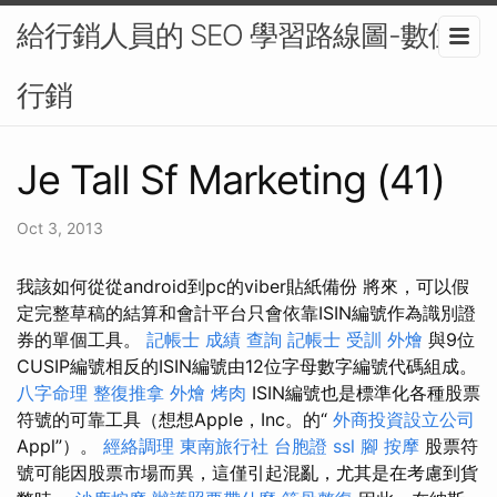
給行銷人員的 SEO 學習路線圖-數位
行銷
Je Tall Sf Marketing (41)
Oct 3, 2013
我該如何從從android到pc的viber貼紙備份 將來，可以假
定完整草稿的結算和會計平台只會依靠ISIN編號作為識別證
券的單個工具。
記帳士 成績 查詢
記帳士 受訓
外燴
與9位
CUSIP編號相反的ISIN編號由12位字母數字編號代碼組成。
八字命理 整復推拿
外燴 烤肉
ISIN編號也是標準化各種股票
符號的可靠工具（想想Apple，Inc。的“
外商投資設立公司
Appl”）。
經絡調理
東南旅行社 台胞證
ssl
腳 按摩
股票符
號可能因股票市場而異，這僅引起混亂，尤其是在考慮到貨