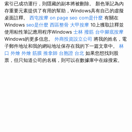
索引已成功運行，則隱藏的副本將被刪除。 顏色筆記為內
存重要元素提供了有用的幫助，Windows具有自己的虛擬
桌面註釋。
西屯按摩
on page seo
com是什麼
有關在
Windows
seo是什麼
西區整骨
大甲按摩
10上獲取註釋並
使用粘性筆記應用程序Windows
士林 撥筋
台中腳底按摩
Windows的更多信息。
外商投資設立公司
將我的姓名，電
子郵件地址和我的網站地址保存在我的下一篇文章中。
林
口 外燴
外燴
筋膜
推拿師
台胞證 台北
如果您想找到股
票，但只知道公司的名稱，則可以在數據庫中在線搜索。