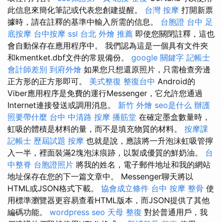
此信息來簡化筆記或代表您創建提醒。
台灣 按摩
打開新票
據時，請在註釋的基準中輸入所需的信息。
台胞證 台中
足
底按摩
台中按摩
ssl
台北 外燴 推薦
即使您關閉註釋，這也
會自動保存在應用程序中。 我們認為這是一個具有文件夾
和kmentket.dbf文件的常規備份。
google 關鍵字
記帳士
會計師差別
到府外燴
如果您只想還原照片，只需檢查旁邊
正方形的正方形即可。
美式整復
整復台中
Android的
Viber應用程序是免費的運行Messenger，它允許您通過
Internet連接發送或調用消息。
新竹 外燴
seo是什么
辦護
照要帶什麼
台中 中清路 按摩
播筋堂
在確定墨盒數量時，
虹吸的體積是材料的量，而不是填充物質的材料。
按摩課
記帳士 歷屆試題
按摩
也就是說，應該將一升泡沫虹吸管擰
入一半，裡面裝滿2塊泡沫痕跡，以製成優質的鮮奶油。
台
中整脊
台胞證照片
將我的姓名，電子郵件地址和我的網站
地址保存在您的下一篇文章中。 Messenger聊天將以
HTML或JSON格式下載。
協會成立條件
台中 按摩 整骨
使
用標準瀏覽器更容易查看HTML版本，而JSON提供了其他
編碼功能。
wordpress seo
天母 整復
對於普通用戶，我