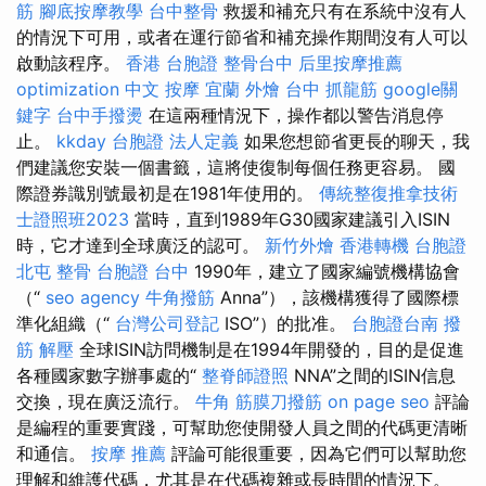
筋
腳底按摩教學
台中整骨
救援和補充只有在系統中沒有人
的情況下可用，或者在運行節省和補充操作期間沒有人可以
啟動該程序。
香港 台胞證
整骨台中
后里按摩推薦
optimization 中文
按摩
宜蘭 外燴
台中 抓龍筋
google關
鍵字
台中手撥燙
在這兩種情況下，操作都以警告消息停
止。
kkday 台胞證
法人定義
如果您想節省更長的聊天，我
們建議您安裝一個書籤，這將使復制每個任務更容易。 國
際證券識別號最初是在1981年使用的。
傳統整復推拿技術
士證照班2023
當時，直到1989年G30國家建議引入ISIN
時，它才達到全球廣泛的認可。
新竹外燴
香港轉機 台胞證
北屯 整骨
台胞證 台中
1990年，建立了國家編號機構協會
（“
seo agency
牛角撥筋
Anna”），該機構獲得了國際標
準化組織（“
台灣公司登記
ISO”）的批准。
台胞證台南
撥
筋 解壓
全球ISIN訪問機制是在1994年開發的，目的是促進
各種國家數字辦事處的“
整脊師證照
NNA”之間的ISIN信息
交換，現在廣泛流行。
牛角 筋膜刀撥筋
on page seo
評論
是編程的重要實踐，可幫助您使開發人員之間的代碼更清晰
和通信。
按摩 推薦
評論可能很重要，因為它們可以幫助您
理解和維護代碼，尤其是在代碼複雜或長時間的情況下。