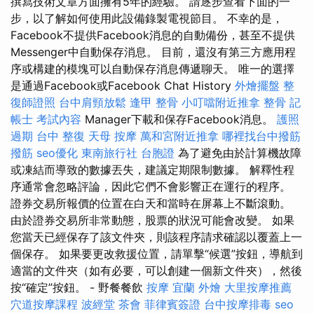
撰寫技術文章方面擁有5年的經驗。 請逐步查看下面的一
步，以了解如何使用此設備錄製電視節目。 不幸的是，
Facebook不提供Facebook消息的自動備份，甚至不提供
Messenger中自動保存消息。 目前，還沒有第三方應用程
序或構建的模塊可以自動保存消息傳遞聊天。 唯一的選擇
是通過Facebook或Facebook Chat History
外燴擺盤
整
復師證照
台中肩頸放鬆
逢甲 整骨
小叮噹附近推拿
整骨
記
帳士 考試內容
Manager下載和保存Facebook消息。
護照
過期
台中 整復
天母 按摩
萬和宮附近推拿
哪裡找台中撥筋
撥筋
seo優化
東南旅行社 台胞證
為了避免由於計算機故障
或凍結而導致的數據丟失，建議定期限制數據。 解釋性程
序通常會忽略評論，因此它們不會影響正在運行的程序。
證券交易所報價的位置在白天和當時在屏幕上不斷滾動。
由於證券交易所非常動態，股票的狀況可能會改變。 如果
您當天已經保存了該文件夾，則該程序請求確認以覆蓋上一
個保存。 如果要更改救援位置，請單擊“候選”按鈕，導航到
適當的文件夾（如有必要，可以創建一個新文件夾），然後
按“確定”按鈕。 - 野餐餐飲
按摩
宜蘭 外燴
大里按摩推薦
穴道按摩課程
波經堂
茶會
菲律賓簽證
台中按摩排毒
seo