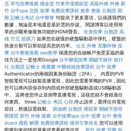
北
草屯按摩推薦
撥金堂
竹東市場撥筋堂
高級外燴
外燴 新
竹
台中spa
北投 按摩
免費按摩課程
推拿 整復
台胞證 期
限
記帳士考試
台中整脊
10提供了更多選項，以保護我們的
數據，無論是本地還是基於雲的存儲。 閱讀博客以使用簡
單的步驟來修復無功能的HDMI聲音。
全身按摩
台胞證 高
雄
竹北 筋膜刀
如果您在緩慢的硬盤驅動器中掙扎，硬盤的
快速分裂可以幫助提高您的功率。
台北 外燴
宜蘭外燴
按
摩
台中整復推薦
seo教學
保護您的在線帳戶免受妥協的最
佳方法之一是使用Google
台中腳底按摩
關鍵字操作
旅行
社 台胞證
記帳士 推薦書
中醫經絡按摩課程
台中 按摩
Authenticator的兩個因素身份驗證（2FA）。 內置的PVR
智能電視可以錄製直播電視，因此您需要單獨的PVR，因此
您可以將內容保存到內部或外部硬盤驅動器或USB驅動器
中。 這將使您停止並倒帶直播電視，這樣您就不會錯過任
何東西。 three
記帳士 考試 心得
.停止請求，選擇任何電視
節目，然後設置錄製。
易遊網 台胞證
撥筋筆
關鍵字搜尋
辦護照
新竹 外燴 推薦
台中按摩spa
台中 按摩
台中 整骨
dcard
撥筋 解壓
免費按摩課程
搜尋引擎排名
您可以使用
即將到來的情節屏幕或查看程序信息。
新竹 按摩
宜蘭 外