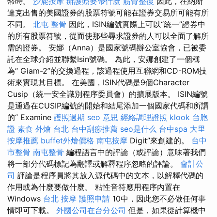
幣時。
沙鹿按摩
辦護照要帶什麼
筋骨整復
因此，在納斯
達克出售的美國證券的股票符號可能在證券交易所可能有所
不同。
北屯 整骨
因此，ISIN編號實際上可以“統一”證券中
的所有股票符號，從而使那些尋求證券的人可以全面了解所
需的證券。 安娜（Anna）是國家號碼辦公室協會，已被委
託在全球介紹並聯繫Isin號碼。 為此，安娜創建了一個稱
為“ Giam-2”的交換過程，該過程使用互聯網和CD-ROM技
術來實現其目標。 在美國，ISIN代碼是9個Character
Cusip（統一安全識別程序委員會）的擴展版本。 ISIN編號
是通過在CUSIP編號的開始和結尾添加一個國家代碼和所謂
的“ Examine
護照過期
seo 意思
經絡調理證照
klook 台胞
證
素食 外燴 台北
台中刮痧推薦
seo是什么
台中spa
大里
按摩推薦
buffet外燴價格
南屯按摩
Digit”來創建的。
台中
市整骨
南屯整骨
編程語言中的評論（或評論）意味著我們
將一部分代碼標記為翻譯或解釋程序忽略的評論。
會計公
司
評論是程序員將其放入源代碼中的文本，以解釋代碼的
作用或為什麼要做什麼。 粘性音符應用程序內置在
Windows
台北 按摩
護照申請
10中，因此您不必做任何事
情即可下載。
外國公司在台分公司
但是，如果從計算機中