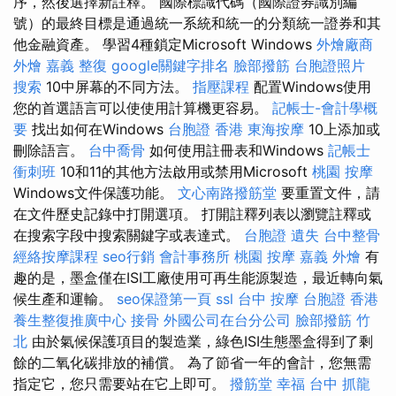
序，然後選擇新註釋。 國際標識代碼（國際證券識別編
號）的最終目標是通過統一系統和統一的分類統一證券和其
他金融資產。 學習4種鎖定Microsoft Windows
外燴廠商
外燴 嘉義
整復
google關鍵字排名
臉部撥筋
台胞證照片
搜索
10中屏幕的不同方法。
指壓課程
配置Windows使用
您的首選語言可以使使用計算機更容易。
記帳士-會計學概
要
找出如何在Windows
台胞證 香港
東海按摩
10上添加或
刪除語言。
台中喬骨
如何使用註冊表和Windows
記帳士
衝刺班
10和11的其他方法啟用或禁用Microsoft
桃園 按摩
Windows文件保護功能。
文心南路撥筋堂
要重置文件，請
在文件歷史記錄中打開選項。 打開註釋列表以瀏覽註釋或
在搜索字段中搜索關鍵字或表達式。
台胞證 遺失
台中整骨
經絡按摩課程
seo行銷
會計事務所
桃園 按摩
嘉義 外燴
有
趣的是，墨盒僅在ISI工廠使用可再生能源製造，最近轉向氣
候生產和運輸。
seo保證第一頁
ssl
台中 按摩
台胞證 香港
養生整復推廣中心
接骨
外國公司在台分公司
臉部撥筋 竹
北
由於氣候保護項目的製造業，綠色ISI生態墨盒得到了剩
餘的二氧化碳排放的補償。 為了節省一年的會計，您無需
指定它，您只需要站在它上即可。
撥筋堂 幸福
台中 抓龍