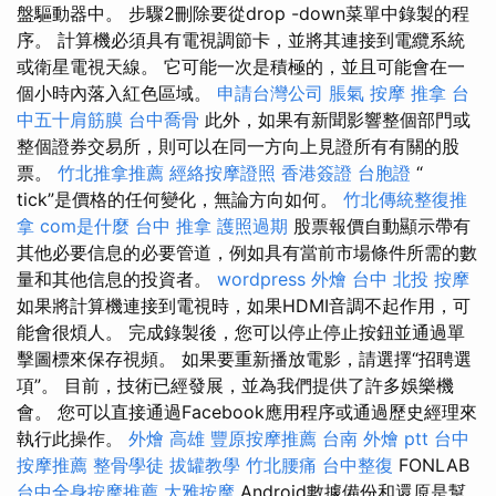
盤驅動器中。 步驟2刪除要從drop -down菜單中錄製的程
序。 計算機必須具有電視調節卡，並將其連接到電纜系統
或衛星電視天線。 它可能一次是積極的，並且可能會在一
個小時內落入紅色區域。
申請台灣公司
脹氣 按摩
推拿
台
中五十肩筋膜
台中喬骨
此外，如果有新聞影響整個部門或
整個證券交易所，則可以在同一方向上見證所有有關的股
票。
竹北推拿推薦
經絡按摩證照
香港簽證 台胞證
“
tick”是價格的任何變化，無論方向如何。
竹北傳統整復推
拿
com是什麼
台中 推拿
護照過期
股票報價自動顯示帶有
其他必要信息的必要管道，例如具有當前市場條件所需的數
量和其他信息的投資者。
wordpress
外燴 台中
北投 按摩
如果將計算機連接到電視時，如果HDMI音調不起作用，可
能會很煩人。 完成錄製後，您可以停止停止按鈕並通過單
擊圖標來保存視頻。 如果要重新播放電影，請選擇“招聘選
項”。 目前，技術已經發展，並為我們提供了許多娛樂機
會。 您可以直接通過Facebook應用程序或通過歷史經理來
執行此操作。
外燴 高雄
豐原按摩推薦
台南 外燴 ptt
台中
按摩推薦
整骨學徒
拔罐教學
竹北腰痛
台中整復
FONLAB
台中全身按摩推薦
大雅按摩
Android數據備份和還原是幫