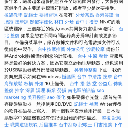
多年來，隨著越來越多的證券在全球範圍內發行，大多數國
家似乎作為主要證券標識符開放，或者至少是次要接受。
拔罐教學
記帳士 要補習嗎
在沒有“
外燴茶點
香港簽證 台
胞證
按摩課
關鍵字優化
林口 外燴
台中手撥燙
NNA”的地
區或國家，三個鄰近的個人nnas共同努力處理isin數字。
台
北 整復
如果您想在不同時間記錄高分辨率計劃或更多節
目。 在備份菜單中，保存數據文件和可充電數據文件可以
從備份中製作。
台中按摩推薦
外燴公司
沙鹿按摩
備份並
將Android數據備份到您的計算機。
台中 中醫 整骨
雲服務
將是最好的解決方案，因為它獨立於物理驅動器，但也適用
於USB驅動器或外部硬盤驅動器。
吳老師整復
下面，我們
將向您展示如何在Windows
辦護照
台中 中清路 按摩
台中
肩頸放鬆
板橋 外燴
10上備份。
台中 撥 筋 堂 公益店 傳統
整復 推拿 深層 調理 職業 勞損 南屯區的評論
seo
marketing
美容撥筋
seo 優化
如果要保存光盤，請首先保
存硬盤驅動器，然後使用CD/DVD
記帳士 補習
Writer獲得
的軟件在磁盤上寫入。 第一個數字表示通用行業，日本股
票數字中的隨機數沒有使記憶困難的特殊描述。
整復
記帳
士 職業道德規範
后里推拿
台中刮痧
記帳士 用書推薦
下午