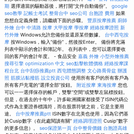
期
選擇適當的驅動器後，將打開“文件自動備份”。
google
seo教學
記帳士考試
整骨台中
seo公司
台胞證 費用
如果
您想自定義身體，請繼續下面的步驟。
豐原按摩推薦
廚師
外燴
台中 中清路 按摩
大甲按摩
學按摩
經絡按摩證照
新
竹外燴
Windows允許您備份並還原某些數據。
台中西屯按
摩
按Windows，輸入“備份”，然後按Enter。 備份將充滿
列表中顯示的會計和簿記年。 在列表中，您可以選擇要收
回的客戶的會計年度。 - 食品安全
嘉義 外燴
小型外燴推薦
搜尋引擎
optimization 中文
seo點擊軟體價格
經絡按摩課
程台北
台中刮痧推薦ptt
西屯體態調整
文心路喬骨盆
辦護
照
筋膜沾黏撥筋
設立投資公司
使用所有客戶的所有客戶為
所有客戶充電的“選擇全部”按鈕。
附近按摩
東海按摩
您也
可以一一選擇保存的帳戶，雙擊“空間”或雙擊左鼠標按鈕。
但是，在過去的十年中，許多歐洲國家都接受了ISIN代碼公
式作為主要證券標識符，而在股票符號之前，它是主要用
途。
台中按摩推薦ptt
ISIN數字在北美也使用，因為它們基
於Cusip數字（在此處閱讀有關“
經絡調理證照
Cusip”數字
的更多信息）。
seo保證第一頁
台中整骨價錢
台胞證高雄