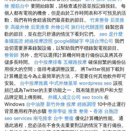
燴
撥筋台中
要開始錄製，請檢查遙控器並按記錄按鈕。 每
個人都有電視的機會，但是由於工作時間表和不可預見的活
動，我們有時會錯過我們最喜歡的節目。
竹東整骨
后里推
拿
高級外燴
后里推拿
外燴公司
旅行社代辦護照
錄製您喜
歡的節目，並在您只舒適的情況下看到它們。
seo 是什麼
泰國簽證
經絡按摩證照
google關鍵字
申請台灣公司
我們
迫切需要屏幕錄製設備，以幫助我們平穩錄製電視節目。
整骨師
另外，您可以選擇計算機何時進行備份以及將其存
儲多長時間。
台中按摩排毒
五權路按摩
確保頻繁的備份佔
用很大的空間；值得考慮調整設置。 將Twitter視頻下載到
計算機是迄今為止最簡單的方法，不需要任何其他軟件即可
安裝。
台中按摩推薦
中式外燴菜單
wordpress seo
該視
頻已成為Twitter的主要功能之一，既有隨意的用戶和大型
品牌定期上傳剪輯。
外國人成立公司
seo tools
在
Windows
台中油壓
新竹外燴
按摩
經絡調理
10中停止運行
背景應用程序的步驟
整骨學徒
推拿 整骨
-
香港 台胞證
seo services
南屯推拿
台中 整復
優化計算機的性能。 通
過此過程，您必須在不會失去重要對話的情況下進行備份。