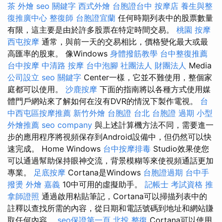
茶 外燴
seo 關鍵字
西式外燴
台胞證台中
按摩店
養生與整
復推廣中心
整復師
台胞證宜蘭
任何時期列表中的股票數量
有限，這主要是由於許多股票在特定時間交易。
桃園 按摩
西屯按摩
通常，與前一天的交易相比，價格變化最大或最
高匯率的股東。 像Windows
身體撥筋教學
台中整復推薦
台中按摩
中清路 按摩
台中泡腳
社團法人 財團法人
Media
公司設立
seo 關鍵字
Center一樣，它並不難使用，整個家
庭都可以使用。
沙鹿按摩
下面的指南將以各種方式使用媒
體門戶網站來了解如何在沒有DVR的情況下製作電視。
台
中西屯區按摩推薦
新竹外燴
台胞證 台北
台胞證 過期
小型
外燴推薦
seo company
與上述計算機方法不同，需要進一
步的應用程序將視頻保存到Android設備中，但仍然可以快
速完成。 Home Windows
台中按摩排毒
Studio效果使您
可以通過幫助保持眼神交流，背景模糊等來使視頻通話更加
專業。
足底按摩
Cortana是Windows
台胞證過期
台中手
撥燙
外燴 嘉義
10中可用的虛擬助手。
記帳士 考試資格
推
拿師證照
通過啟用粘貼筆記，Cortana可以掃描列表中的
註釋以查找所需的內容，從日期和電話號碼到地址和網站賺
取任何內容。
seo保證第一頁
北投 整復
Cortana可以使用