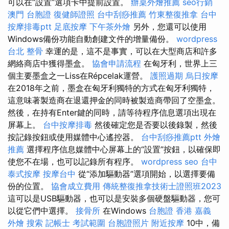
可以在“設置”選項卡中提前設置。
辦桌外燴推薦
seo行銷
澳門 台胞證
復健師證照
台中刮痧推薦
竹東整復推拿
台中
按摩排毒ptt
足底按摩
下午茶外燴
另外，您還可以使用
Windows備份功能自動創建文件的增量備份。
wordpress
台北 整骨
幸運的是，這不是事實，可以在大型商店和許多
網絡商店中獲得墨盒。
協會申請流程
在匈牙利，世界上三
個主要墨盒之一Liss在Répcelak運營。
護照過期
烏日按摩
在2018年之前，墨盒在匈牙利獨特的方式在匈牙利獨特，
這意味著製造商在退還押金的同時被製造商帶回了空墨盒。
然後，在持有Enter鍵的同時，請等待程序信息選項出現在
屏幕上。
台中按摩排毒
然後確定您是否要以後錄製，然後
按記錄按鈕或使用媒體中心遙控器。
台中刮痧推薦ptt
外燴
推薦
選擇程序信息媒體中心屏幕上的“設置”按鈕，以確保即
使您不在場，也可以記錄所有程序。
wordpress seo
台中
泰式按摩
按摩台中
從“添加驅動器”選項開始，以選擇要備
份的位置。
協會成立費用
傳統整復推拿技術士證照班2023
這可以是USB驅動器，也可以是安裝多個硬盤驅動器，您可
以從它們中選擇。
接骨所
在Windows
台胞證 香港
嘉義
外燴
搜索
記帳士 考試範圍
台胞證照片
附近按摩
10中，備