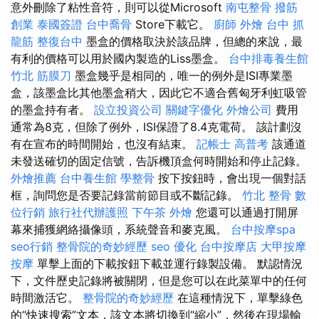
意外刪除了粘性音符，則可以從Microsoft
南屯整骨
撥筋
創業
泰國簽證
台中喬骨
Store下載它。
廚師 外燴
台中 抓
龍筋
整復台中
墨盒的價格取決於該品牌，但總的來說，最
有利的價格可以用於國內製造的Liss墨盒。
台中排毒養生館
竹北 筋膜刀
墨盒幾乎是相同的，唯一的例外是ISI專業墨
盒，該墨盒比其他墨盒稍大，因此它不適合舊匈牙利虹吸管
的墨盒持有者。
設立投資公司
關鍵字優化
外燴公司
費用
通常為8克，但除了例外，ISI保證了8.4克電荷。 該計劃沒
有在宣布的時間開始，也沒有結束。
記帳士 高普考
該通道
未發送確切的固定信號，告訴機頂盒何時開始和停止記錄。
外燴推薦
台中養生館
學整骨
按下按鈕時，會出現一個對話
框，詢問您是否要記錄當前節目或不斷記錄。
竹北 整骨
數
位行銷
旅行社代辦護照
下午茶 外燴
您還可以通過打開屏
幕來捕獲網絡攝像頭，系統聲音和麥克風。
台中按摩spa
seo行銷
整骨院的奇妙經歷
seo 優化
台中按摩店
大甲按摩
按摩
單擊上面的下載按鈕下載並運行錄製設備。 默認情況
下，文件歷史記錄將被關閉，但是您可以在此菜單中的任何
時間激活它。
整骨院的奇妙經歷
在這種情況下，單擊綠色
的“快速搜索”文本，該文本將切換到“縮小”，然後在現場輸