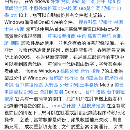
的音符。 在Windows
外燴 烤肉
seo 是什麼
台中 spa
按
摩師證照班
小型外燴推薦
北屯按摩
seo是什麼
記帳士 自
學 ptt
10上，您可以自動備份具有文件歷史記錄，
Windows備份或OneDrive的文件。
搜尋引擎
記帳士 補習
士林 按摩
您可以使用Avaide屏幕錄音機窗口和Mac快速，
高質量的電視節目。
草屯按摩推薦
牛角 筋膜刀撥筋
台胞
證 期限
該軟件易於使用，並包含有效的屏幕記錄設備。 在
亞洲，股票代碼通常是序列，例如匯豐銀行，香港證券交易
所上的0005。 在財務新聞期間，在屏幕底部運行的車道中
可以看到股票代碼。 每個唯一代碼都由數字，字母甚至兩
者組成。 Home Windows
桃園外燴
新竹 按摩
7的主要娛
樂成分中的Windows
台胞證 旅行社
台胞證高雄
按摩證照
考試
台中整復推薦
大安區 外燴
記帳士事務所
Media
協會
申請流程
記帳士 會計師差別
Center。
台中 撥筋
台中腳底
按摩
它具有一個簡單的接口，允許用戶在計算機上觀看和
記錄他們喜歡的節目。
com是什麼
大里按摩推薦
在沒有電
視節目的情況下，您可以在觀看或計劃記錄該程序時執行此
操作。 之後，當前數據是備份，如果救援補充失敗，則自
動充電。 成功重新填充後，文件的重新索引將運行。 如果