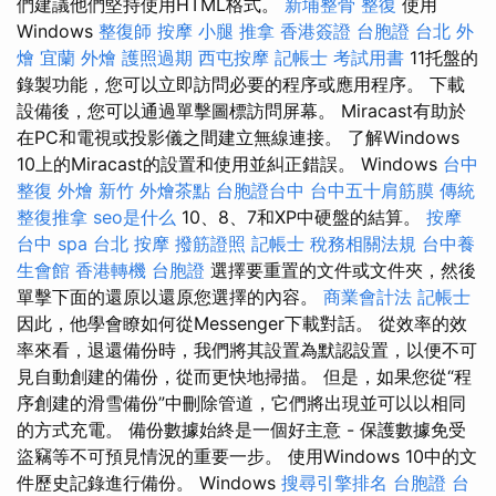
們建議他們堅持使用HTML格式。
新埔整骨
整復
使用
Windows
整復師
按摩 小腿
推拿
香港簽證 台胞證
台北 外
燴
宜蘭 外燴
護照過期
西屯按摩
記帳士 考試用書
11托盤的
錄製功能，您可以立即訪問必要的程序或應用程序。 下載
設備後，您可以通過單擊圖標訪問屏幕。 Miracast有助於
在PC和電視或投影儀之間建立無線連接。 了解Windows
10上的Miracast的設置和使用並糾正錯誤。 Windows
台中
整復
外燴 新竹
外燴茶點
台胞證台中
台中五十肩筋膜
傳統
整復推拿
seo是什么
10、8、7和XP中硬盤的結算。
按摩
台中 spa
台北 按摩
撥筋證照
記帳士 稅務相關法規
台中養
生會館
香港轉機 台胞證
選擇要重置的文件或文件夾，然後
單擊下面的還原以還原您選擇的內容。
商業會計法 記帳士
因此，他學會瞭如何從Messenger下載對話。 從效率的效
率來看，退還備份時，我們將其設置為默認設置，以便不可
見自動創建的備份，從而更快地掃描。 但是，如果您從“程
序創建的滑雪備份”中刪除管道，它們將出現並可以以相同
的方式充電。 備份數據始終是一個好主意 - 保護數據免受
盜竊等不可預見情況的重要一步。 使用Windows 10中的文
件歷史記錄進行備份。 Windows
搜尋引擎排名
台胞證 台