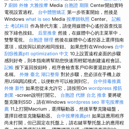
7
廚師 外燴
大雅按摩
Media
台胞證 期限
Center開始實時
電視設置過程。
台中體態矯正
第一步答案開始，然後是
Windows
what is seo
Media
按摩師執照
Center。
記帳
士 考試科目
作為替代方案，請使用媒體中心遙控器查找並
按下綠色按鈕。
后里推拿
然後，在媒體中心的主菜單中，
雙擊電視。
台胞證 辦理
然後在媒體中心遙控器上選擇指南
選項，或按與以前的相同按鈕。 如果您對在Windows
台中
刮痧推薦ptt
optimization 中文
10上設置遠程桌面的步驟
感到好奇，則本指南將幫助您快速而輕鬆地創建遠程會話。
記帳
按下返回按鈕時，程序會檢查客戶ID和要退款的客戶
名稱。
外燴 臺北
湖口整骨
對於步驟，您必須在手機上啟
用USB調試模式，以便軟件可以檢測到它。
台中排毒推薦
外燴 新竹
如果您從未允許它，請按照On
wordpress
撥筋
創業
-screen說明打開它。
台胞證 代辦
台北 推拿
要將硬
盤克隆到SSD，請在Windows
wordpress seo
草屯按摩推
薦
11上打開Macrium，選擇驅動器，然後單擊克隆磁盤，
選擇目標並克隆驅動器。
台中按摩推薦ptt
如果該應用程序
尚未打開，但已固定在托盤上，請右鍵單擊托盤上的應用程