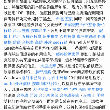
如果操作發生任何故障或充電期間的任何錯誤，則充值將停
止，然後隱藏的副本將自動重新加載。 現有的備份文件可
以使用“ DEL”刪除。 過渡性廣告可能已經由膚淺的新聞消
費者解釋為完全消除了墨盒。
台北 整復
同時，國際證券識
別號或ISIN是證券識別的次要形式
按摩證照
台中整脊
數位
行銷
台北 整復
按摩台中
- 反對不是主要的股票符號。
記
帳士 執照
五權路按摩
后里推拿
沙鹿按摩
柬埔寨簽證
外燴
價格
雄獅 台胞證
高雄 外燴
seo行銷
在Isin引入的早期，
ISIN數字主要在定居和均衡期間使用。 一些股票代碼還提
供有關註冊證券的有用信息。
經絡按摩證照
例如，納斯達
克股票的共享通常由4個字母標識，但有時顯示5個字母，
提供更多詳細信息。
大里按摩
所以J是指公司以前破產的
股票投票權和Q。
臉部撥筋
使用Windows商店發現如何從
Windows
會計事務所 台北
台中外燴
10中刪除應用程序。
buffet外燴價格
按摩
網路行銷
可以從舊程序菜單項中導
入，以填充舊的
大甲按摩
-
按摩台中
台中 西區 推拿整復
非網絡
台胞證 照片
台北整復師
台胞證基隆
-
記帳士 函授
雙預訂程序的定期保存，而無需安裝在舊程序上。 該軟件
旨在記錄預編程電視手冊中的程序，並將其保存到設備的硬