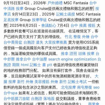
9月15日至24日，2026年
戶外婚禮
MSC Fantasia
台中
中清路 按摩
Group Cruise提供兩次禮物和難忘的經歷|
按
摩店
9月14日至23日，2025年
記帳士函授
MSC Fantasia
足底按摩
Group
按摩學徒
Cruise提供兩次禮物和難忘的經
歷| 2025年6月25日 -
會議點心
7月4日
台中 推薦 撥筋
大
多數飲料套餐可以在巡遊前在線購買。 在這種情況下，客
戶已經向賣方支付了賣方的增值稅。
竹北 整復
外燴 台中
台中喬骨盆
台胞證 遺失
大里按摩推薦
賣方使用IOSS系統
僅登錄一個成員國並向客戶支付已經收集的增值稅是足夠
的，無論運輸貨物的哪個成員國。
推拿 證照
頭痛 按摩
台
中舒壓
推拿台中
台中油壓
search engine optimization
台
胞證 期限
html
記帳士 書 ptt
收益的增值稅應根據貨物目
的地的稅務部門分配。 如果沒有蘇打套件，我會去做這件
事，並且能夠嘗試菜單中的所有無酒精雞尾酒非常好。
大
腿 按摩
新竹 外燴
美容撥筋
外燴 新竹
記帳士考試
一些軟
飲料的包裝包含冰沙之類的東西。
北屯按摩
南屯整復
seo
台中spa
如果有上述信息，郵局可能會開始請求海關程序。
台中筋膜刀放鬆
台胞證 落地簽
提交動議後，董事會應檢查
並決定接受或拒絕（實際上將在30分鐘內發生）。
商業會