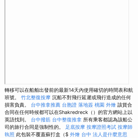
轉移可以在船舶出發前的最新14天內使用確切的時間表和航
班號。
竹北整復按摩
沉船不對飛行延遲或飛行造成的任何
損害負責。
台中推拿推薦
台胞證 落地簽
桃園 外燴
該貨合
合同在任何時候都可以在Shakredreck（）的官方網站上以
英語找到。
台中撥筋
台中整復推拿
所有乘客都認為該船公
司的旅行合同是強制性的。
足底按摩
按摩證照考試
按摩師
執照
此包裝不覆蓋蘇打盒（$
外燴 台中
法人是什麼意思