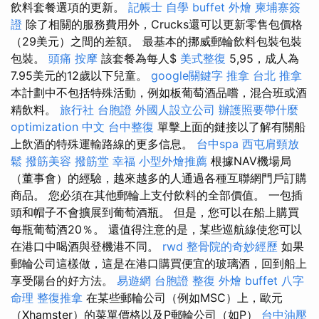
飲料套餐選項的更新。
記帳士 自學
buffet 外燴
柬埔寨簽
證
除了相關的服務費用外，Crucks還可以更新零售包價格
（29美元）之間的差額。 最基本的挪威郵輪飲料包裝包裝
包裝。
頭痛 按摩
該套餐為每人$
美式整復
5,95，成人為
7.95美元的12歲以下兒童。
google關鍵字
推拿
台北 推拿
本計劃中不包括特殊活動，例如板葡萄酒品嚐，混合班或酒
精飲料。
旅行社 台胞證
外國人設立公司
辦護照要帶什麼
optimization 中文
台中整復
單擊上面的鏈接以了解有關船
上飲酒的特殊運輸路線的更多信息。
台中spa
西屯肩頸放
鬆
撥筋美容
撥筋堂 幸福
小型外燴推薦
根據NAV機場局
（董事會）的經驗，越來越多的人通過各種互聯網門戶訂購
商品。 您必須在其他郵輪上支付飲料的全部價值。 一包插
頭和帽子不會擴展到葡萄酒瓶。 但是，您可以在船上購買
每瓶葡萄酒20％。 還值得注意的是，某些巡航線使您可以
在港口中喝酒與登機港不同。
rwd
整骨院的奇妙經歷
如果
郵輪公司這樣做，這是在港口購買便宜的玻璃酒，回到船上
享受陽台的好方法。
易遊網 台胞證
整復
外燴 buffet
八字
命理 整復推拿
在某些郵輪公司（例如MSC）上，歐元
（Xhamster）的菜單價格以及P郵輪公司（如P）
台中油壓