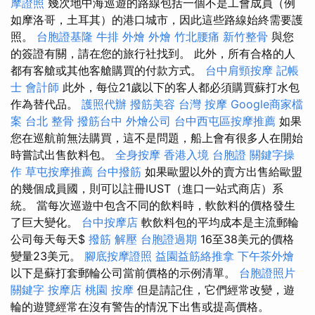
摩證照
幾次地中海巡遊的路線包括一個不是工會成員（例
如摩洛哥，土耳其）的港口城市，因此這些路線始終需要護
照。
台胞證基隆
牛排 外燴
外燴
竹北腰痛
新竹整骨
與您
的簽證有關，請在您的旅行社找到。 此外，所有合格的人
都有客艙或其他客艙購買的付款方式。
台中肩頸按摩
記帳
士 會計師
此外，每位21歲以下的客人都必須購買蘇打水包
作為替代品。
護照代辦
撥筋美容
台灣 按摩
Google商家檔
案
台北 整骨
撥筋台中
外燴公司
台中西屯區按摩推薦
如果
您在巡航前無法購買，這不是問題，船上會有很多人在開始
時嘗試出售飲料包。
全身按摩
香港入境 台胞證
關鍵字操
作
草屯按摩推薦
台中撥筋
如果歐盟以外的賣方出售給歐盟
的幾個成員國，則可以註冊IUST（進口一站式商店）系
統。 當每次巡遊中包含不同的飲料時，軟飲料的價格發生
了巨大變化。
台中按摩店
軟飲料包的平均成本是主流郵輪
公司每天每天$
撥筋 解壓
台胞證過期
16至38美元的價格
變量23美元。
腳底按摩證照
益園益筋絡推拿
下午茶外燴
以下是蘇打套郵輪公司當前價格的示例清單。
台胞證照片
關鍵字
按摩店
桃園 按摩
但是請記住，它們經常改變，遊
輪的遊覽經常在沒有警告的情況下出售或提高價格。