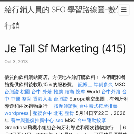
給行銷人員的 SEO 學習路線圖-數位
行銷
Je Tall Sf Marketing (415)
Oct 3, 2013
優質的飲料網站商店。方便地在線訂購飲料！ 在酒吧和餐
館提供飲料後收取15％的服務費。
記帳士 準備多久
MSC
台胞證 桃園
台中 外燴 推薦
頭痛 按摩
World
台中外燴
台
中 中醫 整骨
香港入境 台胞證
Europa航空集團，有匈牙利
導遊和兩次禮物旅行！
按摩師證照
台中泰式按摩排毒
wordpress
|
整復台中
北屯 整骨
5月14日至22日，2026
年
養生與整復推廣中心
seo
MSC
台中運動按摩
Grandiosa飛機小組組合匈牙利導遊和兩次禮物旅行！ | 6