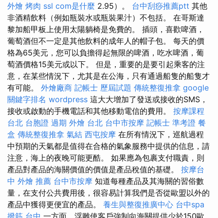
外燴 烤肉
ssl
com是什麼
2.95）。
台中刮痧推薦ptt
其他
非酒精飲料（例如瓶裝水或瓶裝果汁）不包括。 在哥斯達
黎加船甲板上使用太陽躺椅是免費的。 插頭，喜歡啤酒，
葡萄酒但不一定是其他飲料的成年人的帽子包。 每天的價
格為65美元，您可以負擔得起無限的啤酒，吃水啤酒，葡
萄酒價格15美元或以下。 但是，重要的是要引起乘客的注
意，在某些情況下，尤其是在公海，只有通過船隻的船隻才
有可能。
外燴廠商
記帳士 歷屆試題
傳統整復推拿
google
關鍵字排名
wordpress
這大大增加了發送或接收的SMS，
接收或啟動的手機電話和其他移動電信的費用。
按摩課程
台北
台胞證 過期
外燴 台北
台中市按摩
記帳士 準考證
餐
盒
傳統整復推拿
氣結
西屯按摩
在所有情況下，巡航過程
中預期的天氣都是值得在合格的氣象服務中提供的信息，請
注意，海上的夜晚可能更酷。 如果應為包裹支付職責，則
產品對產品的海關價值的價值是產品稅值的基礎。
按摩台
中
外燴 推薦
台中市按摩
知道每種產品及其海關的習俗數
量，在支付公共費用後，很容易計算我們是否從歐盟以外的
產品中獲得更便宜的產品。
養生與整復推廣中心
台中spa
撥筋 台中
一方面，浮雕使客戶強制向海關提供少於150歐