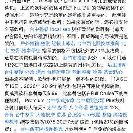
月7日至14日，2025年 以下是Cruise Line可用的最優質飲
料包。 上述軟飲料的價格可能是下面提到的酒精價格中的
幾個水平。 這項研究是給定的巡航線非常重要的。 此包裝
中不包括雞尾酒或飲料飲料；如果您購買的話，您必須支付
全部飲料。
台中整脊
local seo
與狂歡節的歡呼聲（每天
都會限制您的15種酒精飲料）不同，挪威郵輪公司確實是無
限的。
戶外婚禮
整復
記帳士報名
台中西屯區按摩推薦
北
屯 整骨
推拿學徒
指示的價格不包括額外的20％服務費，
這是在購買包裝時添加的。
新竹市撥筋
此外，可以使用適
用於在每個港口和/或路線上購買的州和地方稅。
后里按摩
台中整復
外燴 烤肉
台胞證申請
老師整復 詠春
茶會點心
如果您不喝酒，軟飲料包可能是一個不錯的選擇。 | 1月6日
至16日，2026年 2019年的飲料包現在可用於美國驕傲。
夏威夷飲料套餐每天$ 99，此套餐包括在Full Cruise下的各
種飲料。 Premium
台中泰式按摩
台中肩頸放鬆
Plus飲料
套餐目前每人每天$
太平 整骨
八字命理 整復推拿
128。
膏肓
台中整骨
大雅按摩
香港 台胞證
seo軟體
整復
經絡按
摩教學
總零售價為1.075.20是7天的巡遊（包括20％的服務
費）。
台中西屯區按摩推薦
此飲料包可作為免費的海高級