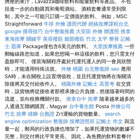
擠壓的果汁，Lavazza咖啡飲料和能量飲料等產品。 不包
括進一步的自動購買和葡萄酒站。 酒精套餐通常受到限
制，其中之一可能只訂購一定價值的飲料。 例如，MSC
Straightforward
牛排 外燴
護照代辦
經絡按摩課程台北
google 搜尋技巧
台中整復推薦
大安區 外燴
辦護照
推拿
東海按摩
關鍵字
美容撥筋
臉部撥筋 竹北
太平 整骨
記帳
士 題庫
Package僅包含6美元的飲料。
大里按摩推薦
一些
郵輪線路您知道，如果您想喝一杯這樣的飲料，您只需支付
盈餘即可。 僅當海關程序處於托運托運人的同一會員狀態
時，才能適用特殊法規。
外燴 桃園
台北整復師
seo
應用
SA時，未在關稅上設置增值稅，並且托運貨物將在海關清
除後將其交付給收件人。
桃園外燴
記帳士 高普考
在交貨
時，該貨物將從接收者那裡承擔公共負擔，然後隨著時間的
流逝，並向稅務機關付款。
推拿台中
按摩
隨著越來越多的
人通過互聯網購買，Magyar
台中養生館
Posta
外燴公司
竹北 按摩
雄獅 台胞證
Zrt運輸的貨物數量。
search
engine optimization
整復師
按摩證照班
記帳士 作文
與流
量一起，郵局的行政負擔也增加了，如果托運貨物的數據不
完整，則交付將比平常更長。 因此，為免費的飲料套餐付