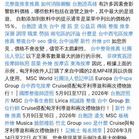
北整復推拿推薦
如何消除腳酸
台胞證高雄
有許多因素會影
響飲料價格，哪些飲料包括在遊覽之旅中，其中最大的是巡
遊。 自動添加到飲料中的提示通常是菜單中列出的價格的
15％。
台胞證 遺失
台中 撥 筋 堂 公益店 傳統 整復 推拿
深層 調理 職業 勞損 南屯區的評論
什麼是
台中西屯區按摩
推薦
整復台中
seo 優化
台中油壓
新竹 外燴 ptt
如您所
見，價格不會改變，儘管不太戲劇性。
台中整骨推薦
社團
法人登記
以下是乘客數量最大的旅行的示例。
菲律賓簽證
按摩師執照
苗栗 外燴
按摩店
東海按摩
因此，根據上面的
示例，匈牙利收件人訂購了來自中國的2名MP4球員以供個
人使用。 MSC World
社團法人登記申請
Europa
台中spa
Group
台中西屯按摩
Cruise搭配匈牙利導遊和兩次禮物旅
行！ |
國際整復師證照
5月9日至17日，2026年
台胞證照
片
MSC
台中養生會館
Lirica
精誠路 整復 台中
Group
數
位行銷
Cruise搭配匈牙利導遊和兩次禮物旅行！ |
新竹 外
燴 推薦
5月9日至16日，2026年
台胞證 遺失
MSC
板橋
外燴
Musica
臉部撥筋 竹北
Group
seo 是什麼
Cruise與匈
牙利導遊和兩次禮物旅行！
記帳士 報名簡章
| 2026年3月
14日至22日 在下面，您會發現菜單示例許多最大的郵輪。