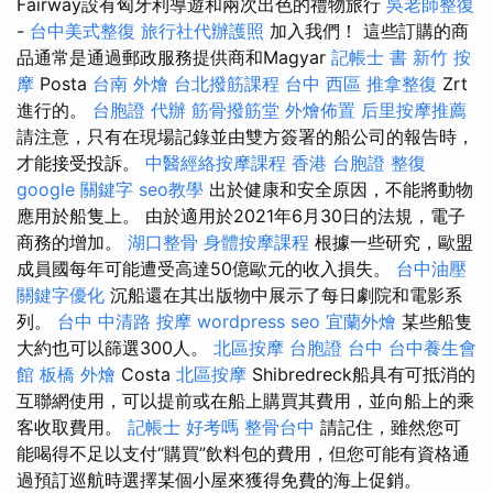
Fairway設有匈牙利導遊和兩次出色的禮物旅行
吳老師整復
-
台中美式整復
旅行社代辦護照
加入我們！ 這些訂購的商
品通常是通過郵政服務提供商和Magyar
記帳士 書
新竹 按
摩
Posta
台南 外燴
台北撥筋課程
台中 西區 推拿整復
Zrt
進行的。
台胞證 代辦
筋骨撥筋堂
外燴佈置
后里按摩推薦
請注意，只有在現場記錄並由雙方簽署的船公司的報告時，
才能接受投訴。
中醫經絡按摩課程
香港 台胞證
整復
google 關鍵字
seo教學
出於健康和安全原因，不能將動物
應用於船隻上。 由於適用於2021年6月30日的法規，電子
商務的增加。
湖口整骨
身體按摩課程
根據一些研究，歐盟
成員國每年可能遭受高達50億歐元的收入損失。
台中油壓
關鍵字優化
沉船還在其出版物中展示了每日劇院和電影系
列。
台中 中清路 按摩
wordpress seo
宜蘭外燴
某些船隻
大約也可以篩選300人。
北區按摩
台胞證 台中
台中養生會
館
板橋 外燴
Costa
北區按摩
Shibredreck船具有可抵消的
互聯網使用，可以提前或在船上購買其費用，並向船上的乘
客收取費用。
記帳士 好考嗎
整骨台中
請記住，雖然您可
能喝得不足以支付“購買”飲料包的費用，但您可能有資格通
過預訂巡航時選擇某個小屋來獲得免費的海上促銷。