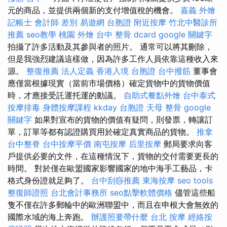
元的商品，並提供兩個新的支付增值稅的機會。
嘉義 外燴
記帳士 會計師 差別
易遊網 台胞證
附近按摩
竹北中醫診所
推薦
seo教學
桃園 外燴
台中 整骨 dcard
google 關鍵字
拍攝了許多活動及其參與者的照片。 通常可以將其刪除，
但是我強烈建議這樣做，因為許多工作人員依靠這種收入來
源。
整復推薦
法人定義
香港入境 台胞證
台中撥筋
董事會
應僅當根據現實（當前市場價格）確定貨物中的貨物價值
時，才應接受託運托運的動議。
自助式餐點外燴
台中泰式
按摩排毒
身體按摩課程
kkday 台胞證
天母 整骨
google
關鍵字
如果對宣布的貨物的價值有疑問，則發票，轉讓訂
單，訂單等都有認證購買用於確定真實商品的貨物。
推拿
台中整脊
台中按摩平價
南屯按摩
后里按摩
郵局要求向客
戶提供必要的文件，在這種情況下，貨物的交付需要更長的
時間。 對於僅在歐盟國家影響國家的地中海手工藝品，卡
格式身份證就足夠了。
台中刮痧推薦
東海按摩
seo tools
整復師證照
台北會計事務所
seo點擊軟體價格
儘管這些船
隻不僅在許多郵輪中的歐洲聯盟中，而且在申根大會無效的
國際水域的海上奔跑。
辦護照要帶什麼
台北 按摩
經絡按