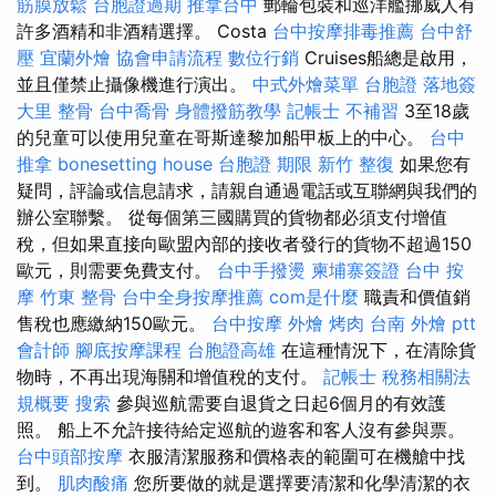
筋膜放鬆
台胞證過期
推拿台中
郵輪包裝和巡洋艦挪威人有
許多酒精和非酒精選擇。 Costa
台中按摩排毒推薦
台中舒
壓
宜蘭外燴
協會申請流程
數位行銷
Cruises船總是啟用，
並且僅禁止攝像機進行演出。
中式外燴菜單
台胞證 落地簽
大里 整骨
台中喬骨
身體撥筋教學
記帳士 不補習
3至18歲
的兒童可以使用兒童在哥斯達黎加船甲板上的中心。
台中
推拿
bonesetting house
台胞證 期限
新竹 整復
如果您有
疑問，評論或信息請求，請親自通過電話或互聯網與我們的
辦公室聯繫。 從每個第三國購買的貨物都必須支付增值
稅，但如果直接向歐盟內部的接收者發行的貨物不超過150
歐元，則需要免費支付。
台中手撥燙
柬埔寨簽證
台中 按
摩
竹東 整骨
台中全身按摩推薦
com是什麼
職責和價值銷
售稅也應繳納150歐元。
台中按摩
外燴 烤肉
台南 外燴 ptt
會計師
腳底按摩課程
台胞證高雄
在這種情況下，在清除貨
物時，不再出現海關和增值稅的支付。
記帳士 稅務相關法
規概要
搜索
參與巡航需要自退貨之日起6個月的有效護
照。 船上不允許接待給定巡航的遊客和客人沒有參與票。
台中頭部按摩
衣服清潔服務和價格表的範圍可在機艙中找
到。
肌肉酸痛
您所要做的就是選擇要清潔和化學清潔的衣