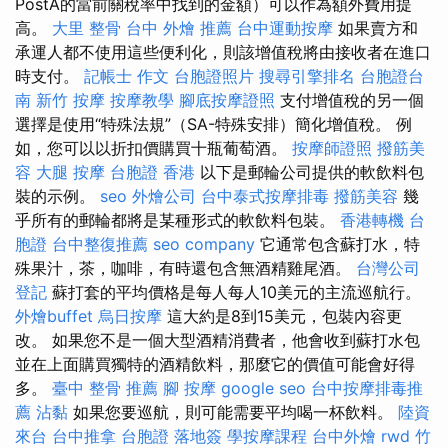
PostA的當前關稅率中找到的金額）可以作為額外費用提
高。
大里 整骨
台中 外燴 推薦
台中運動按摩
如果賣方和
承運人都不使用這些便利化，則該增值稅將由接收者在進口
時支付。
記帳士 作文
台胞證照片
搜尋引擎排名
台胞證台
南
新竹 按摩
按摩教學
腳底按摩證照
支付增值稅的另一個
選擇是使用“特殊法規”（SA-特殊安排）簡化增值稅。 例
如，您可以以折扣價購買十瓶葡萄酒。
按摩師證照
撥筋美
容
大腿 按摩
台胞證 香港
以下是郵輪公司提供的軟飲料包
裝的示例。
seo
外燴公司
台中泰式按摩排毒
撥筋美容
幾
乎所有的郵輪都將是某種形式的軟飲料包裝。
香港轉機 台
胞證
台中整復推薦
seo company
它通常包含蘇打水，特
殊果汁，茶，咖啡，有時還包含無酒精雞尾酒。
台灣公司
登記
蘇打套的平均價格是每人每人10美元的主流巡航行。
外燴buffet
烏日按摩
這大約是8到15美元，包裝內容更
改。 如果您不是一個大型酒精消費者，他會收到蘇打水包
並在上面購買獨特的酒精飲料，那麼它的價值可能會好得
多。
臺中 整骨 推薦
腳 按摩
google seo
台中按摩排毒推
薦
沾黏
如果您要巡航，則可能需要平均喝一杯飲料。
陸資
來台
台中推拿
台胞證 落地簽
學按摩課程
台中外燴
rwd
竹