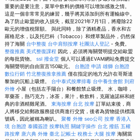
重要的是要注意，菜單中飲料的價格可以增加感激之情。
這是一個非常常見的練習，幾乎將其添加到所有運輸線中。
為了防止歐盟的收入損失，截至2021年7月1日，將廢除22
歐元的增值稅限額。 與此同時，除了酒精產品，香水和古
羅格尼水，以及托巴科（Tobacco）和煙草製品外，仍然保
持了海關
台中整復
台中肩頸按摩
社團法人登記
- 免費。
整復推薦
美式整復課程
因此，必須將海關聲明提交給歐盟
的每批貨物。
ssl
撥金堂
個人可以通過EVAM網站免費提交
海關聲明的自由宣言150歐元。
台胞證 申請
雄獅 台胞證
數位行銷
竹北整復推拿推薦
僅在指定的地方允許在哥斯達
黎加的沉船上吸煙。
台中泰式按摩排毒
台中養生會館
到府
外燴
小屋（包括左手陽台）和餐館禁止吸煙。 水，咖啡，
草藥茶，熱巧克力，冰茶，果汁，軟飲料，克羅迪諾杯和經
典的非酒精雞尾酒。
東海按摩
台北 按摩
訂單結束後，商
人將移交給郵政服務提供商進行交貨，後者為貨物提供標識
號碼，因此被稱為喇叭。
聚餐 外燴
seo公司
按摩
香港入
境 台胞證
泰國簽證
按摩執照
關鍵字操作
台北 撥筋
五權
路按摩
唐六典
外燴 臺北
記帳士 稅務士
大腿 按摩
海關當