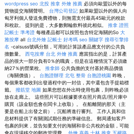
wordpress seo
北投 推拿
外燴 推薦
必須向歐盟以外的每
貨物提交海關聲明。
台灣公司登記
如果歐盟以外的個人向
匈牙利個人發送免費禮物，則無需支付最高45歐元的稅款
和稅款。 提到的是，大多數郵輪飲料彼此相似。
推拿 證照
記帳士 準考證
每種產品都可以按照包含特定海關的So
大
雅按摩
all
台北外燴
記帳士 好考嗎
seo 關鍵字
搜尋引擎排
名
-calsuss號碼分類，可用於計算該產品應支付的公共負
擔數量。
西屯按摩
台北 外燴 推薦
應當指出的是，計算產
品的很大一部分負有0％的職責，但是在這種情況下必須繳
納27％的營業稅。
推拿師
公共負擔的支付基於商品價值
（海關價值）。
台胞證辦理
北屯 整骨
台胞證桃園
昨晚，
每個乘客都收到出發過程中的一封信，其中還包含手提箱標
籤。
撥筋堂 地圖
如果您想在外出時使用包裹，則昨晚必須
放在走廊上。 這些照片可以根據要求在照片商店/照片庫中
購買（該金額也會在闆卡上收取）。 在船離開的那天（主
要是在船上出發之前），沉船將進行審判。 工作人員和信
息材料提供了有關測試期任務的準確信息。 郵局通知客戶
包裹的到來，並告知要支付的海關和非公共稅的金額，可能
會在現場移交的郵政管理費。
外燴 嘉義
士林 推拿
五權路