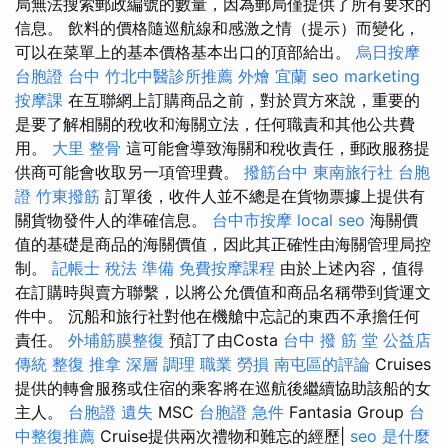
局無法搜索郵政編號的數量，因為郵局僅提供了所有要求的
信息。 飲料的價格隨巡航線和感激之情（提示）而變化，
可以在菜單上的基本價格基本出口的頂部給出。
烏日按摩
台胞證 台中
竹北中醫診所推薦
外燴 宜蘭
seo marketing
按摩課
在互聯網上訂購商品之前，對於買方來說，重要的
是要了解相關的稅收和海關立法，任何職責和其他公共費
用。
大里 整骨
這可能會導致海關和稅收責任，郵政服務提
供商可能會收取另一項管理費。
撥筋台中
東南旅行社 台胞
證
竹東撥筋
訂單後，收件人並不總是在貨物票據上提供有
關貨物發件人的準確信息。
台中市按摩
local seo
海關價
值的基礎是商品的海關價值，因此其正確性由海關管理局控
制。
記帳士 稅法 準備
免費按摩課程
由於上述內容，值得
在訂購時與賣方聯繫，以將公允價值和商品名稱帶到貨運文
件中。 沉船和旅行社對他在機艙中忘記的東西不承擔任何
責任。
外埔筋膜整復
預訂了由Costa
台中 撥 筋 堂 公益店
傳統 整復 推拿 深層 調理 職業 勞損 南屯區的評論
Cruises
提供的轉會服務或住宿的乘客將在巡航後繼續協助該船的女
主人。
台胞證 遺失
MSC
台胞證 急件
Fantasia Group
台
中整復推薦
Cruise提供兩次禮物和難忘的經歷|
seo 是什麼