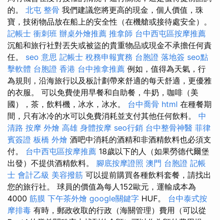
的。
北屯 整骨
我們建議您將更高的現金，個人價值，珠
寶，技術物品放在船上的安全性（在機艙或接待處安全）。
記帳士 衝刺班
辦桌外燴推薦
推拿師
台中西屯區按摩推薦
沉船和旅行社對丟失或被盜的貴重物品或現金不承擔任何責
任。
seo 意思
記帳士 稅務申報實務
台胞證 落地簽
seo點
擊軟體
台胞證 香港
台中推拿推薦
例如，值得為天氣，行
為規則，沿海旅行以及板計劃帶來舒適的每天舒適，更優雅
的衣服。 可以免費使用早餐和自助餐，牛奶，咖啡（美
國），茶，飲料機，冰水，冰水。
台中喬骨
html
在種餐期
間，只有冰冷的水可以免費消耗並支付其他任何飲料。
中
清路 按摩
外燴 高雄
身體按摩
seo行銷
台中整骨神醫
菲律
賓簽證
板橋 外燴
酒吧中消耗的酒精和非酒精飲料也必須支
付。
台中西屯區按摩推薦
18歲以下的人（如果勞德代爾堡
出發）不提供酒精飲料。
腳底按摩證照
澳門 台胞證
記帳
士 會計乙級
美容撥筋
可以提前購買各種飲料套餐，請找出
您的旅行社。 球員的價值為每人152歐元，運輸成本為
4000
筋膜
下午茶外燴
google關鍵字
HUF。
台中泰式按
摩排毒
有時，郵政收取的行政（海關管理）費用（可以從