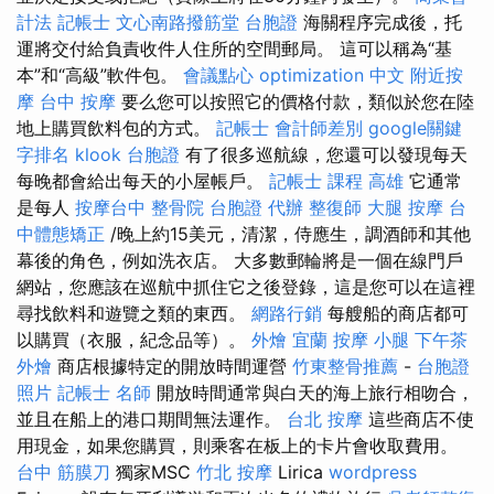
計法 記帳士
文心南路撥筋堂
台胞證
海關程序完成後，托
運將交付給負責收件人住所的空間郵局。 這可以稱為“基
本”和“高級”軟件包。
會議點心
optimization 中文
附近按
摩
台中 按摩
要么您可以按照它的價格付款，類似於您在陸
地上購買飲料包的方式。
記帳士 會計師差別
google關鍵
字排名
klook 台胞證
有了很多巡航線，您還可以發現每天
每晚都會給出每天的小屋帳戶。
記帳士 課程 高雄
它通常
是每人
按摩台中
整骨院
台胞證 代辦
整復師
大腿 按摩
台
中體態矯正
/晚上約15美元，清潔，侍應生，調酒師和其他
幕後的角色，例如洗衣店。 大多數郵輪將是一個在線門戶
網站，您應該在巡航中抓住它之後登錄，這是您可以在這裡
尋找飲料和遊覽之類的東西。
網路行銷
每艘船的商店都可
以購買（衣服，紀念品等）。
外燴 宜蘭
按摩 小腿
下午茶
外燴
商店根據特定的開放時間運營
竹東整骨推薦
-
台胞證
照片
記帳士 名師
開放時間通常與白天的海上旅行相吻合，
並且在船上的港口期間無法運作。
台北 按摩
這些商店不使
用現金，如果您購買，則乘客在板上的卡片會收取費用。
台中 筋膜刀
獨家MSC
竹北 按摩
Lirica
wordpress