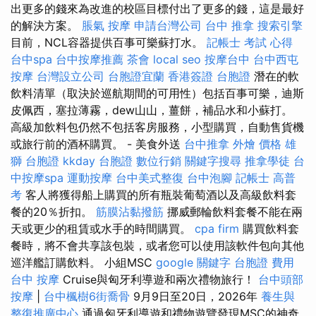
出更多的錢來為改進的校區目標付出了更多的錢，這是最好
的解決方案。
脹氣 按摩
申請台灣公司
台中 推拿
搜索引擎
目前，NCL容器提供百事可樂蘇打水。
記帳士 考試 心得
台中spa
台中按摩推薦
茶會
local seo
按摩台中
台中西屯
按摩
台灣設立公司
台胞證宜蘭
香港簽證 台胞證
潛在的軟
飲料清單（取決於巡航期間的可用性）包括百事可樂，迪斯
皮佩西，塞拉薄霧，dew山山，薑餅，補品水和小蘇打。
高級加飲料包仍然不包括客房服務，小型購買，自動售貨機
或旅行前的酒杯購買。 - 美食外送
台中推拿
外燴 價格
雄
獅 台胞證
kkday 台胞證
數位行銷
關鍵字搜尋
推拿學徒
台
中按摩spa
運動按摩
台中美式整復
台中泡腳
記帳士 高普
考
客人將獲得船上購買的所有瓶裝葡萄酒以及高級飲料套
餐的20％折扣。
筋膜沾黏撥筋
挪威郵輪飲料套餐不能在兩
天或更少的租賃或水手的時間購買。
cpa firm
購買飲料套
餐時，將不會共享該包裝，或者您可以使用該軟件包向其他
巡洋艦訂購飲料。 小組MSC
google 關鍵字
台胞證 費用
台中 按摩
Cruise與匈牙利導遊和兩次禮物旅行！
台中頭部
按摩
|
台中楓樹6街喬骨
9月9日至20日，2026年
養生與
整復推廣中心
通過匈牙利導遊和禮物遊覽發現MSC的神奇