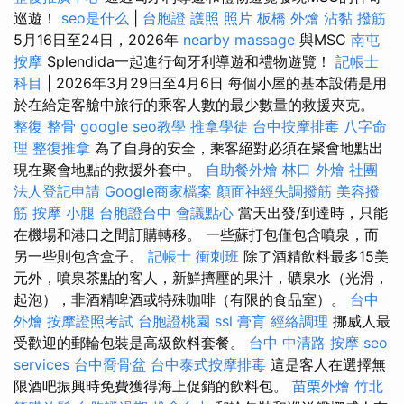
巡遊！
seo是什么
|
台胞證 護照 照片
板橋 外燴
沾黏
撥筋
5月16日至24日，2026年
nearby massage
與MSC
南屯
按摩
Splendida一起進行匈牙利導遊和禮物遊覽！
記帳士
科目
| 2026年3月29日至4月6日 每個小屋的基本設備是用
於在給定客艙中旅行的乘客人數的最少數量的救援夾克。
整復 整骨
google seo教學
推拿學徒
台中按摩排毒
八字命
理 整復推拿
為了自身的安全，乘客絕對必須在聚會地點出
現在聚會地點的救援外套中。
自助餐外燴
林口 外燴
社團
法人登記申請
Google商家檔案
顏面神經失調撥筋
美容撥
筋
按摩 小腿
台胞證台中
會議點心
當天出發/到達時，只能
在機場和港口之間訂購轉移。 一些蘇打包僅包含噴泉，而
另一些則包含盒子。
記帳士 衝刺班
除了酒精飲料最多15美
元外，噴泉茶點的客人，新鮮擠壓的果汁，礦泉水（光滑，
起泡），非酒精啤酒或特殊咖啡（有限的食品室）。
台中
外燴
按摩證照考試
台胞證桃園
ssl
膏肓
經絡調理
挪威人最
受歡迎的郵輪包裝是高級飲料套餐。
台中 中清路 按摩
seo
services
台中喬骨盆
台中泰式按摩排毒
這是客人在選擇無
限酒吧振興時免費獲得海上促銷的飲料包。
苗栗外燴
竹北