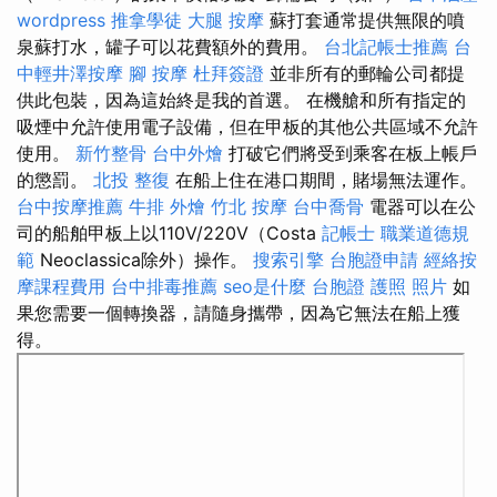
wordpress
推拿學徒
大腿 按摩
蘇打套通常提供無限的噴
泉蘇打水，罐子可以花費額外的費用。
台北記帳士推薦
台
中輕井澤按摩
腳 按摩
杜拜簽證
並非所有的郵輪公司都提
供此包裝，因為這始終是我的首選。 在機艙和所有指定的
吸煙中允許使用電子設備，但在甲板的其他公共區域不允許
使用。
新竹整骨
台中外燴
打破它們將受到乘客在板上帳戶
的懲罰。
北投 整復
在船上住在港口期間，賭場無法運作。
台中按摩推薦
牛排 外燴
竹北 按摩
台中喬骨
電器可以在公
司的船舶甲板上以110V/220V（Costa
記帳士 職業道德規
範
Neoclassica除外）操作。
搜索引擎
台胞證申請
經絡按
摩課程費用
台中排毒推薦
seo是什麼
台胞證 護照 照片
如
果您需要一個轉換器，請隨身攜帶，因為它無法在船上獲
得。