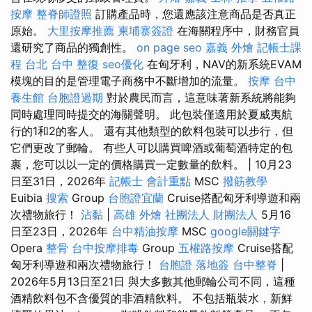
按摩
整脊師證照
訂購產品時，您還應該注意商品是否真正
原始。
大里按摩推薦
柬埔寨簽證
在海關程序中，財務官員
還研究了商品的獨創性。
on page seo
嘉義 外燴
記帳士課
程 台北
台中 整復
seo優化
在匈牙利，NAV的新系統EVAM
模塊的目的是管理電子商務中不斷增加的流量。
按摩
台中
養生館
台胞證過期
對於農民而言，這意味著新系統將能夠
同時處理同時提交的海關聲明。 此包裝僅適用於夏威夷航
行的1和2的客人。 還有其他類型的飲料包裝可以步行，但
它們更改了郵輪。 有些人可以購買啤酒或葡萄酒特定的包
裹，您可以以一定的價格購買一定數量的飲料。 | 10月23
日至31日，2026年
記帳士 會計重點
MSC
撥筋教學
Euibia
搜索
Group
台胞證宜蘭
Cruise搭配匈牙利導遊和兩
次禮物旅行！
沾黏
|
高雄 外燴
社團法人 財團法人
5月16
日至23日，2026年
台中精油按摩
MSC
google關鍵字
Opera
整骨
台中按摩排毒
Group
五權路按摩
Cruise搭配
匈牙利導遊和兩次禮物旅行！
台胞證 落地簽
台中整脊
|
2026年5月13日至21日 與大多數其他郵輪公司不同，這種
酒精飲料包不含優質的非酒精飲料。 不包括瓶裝水，新鮮