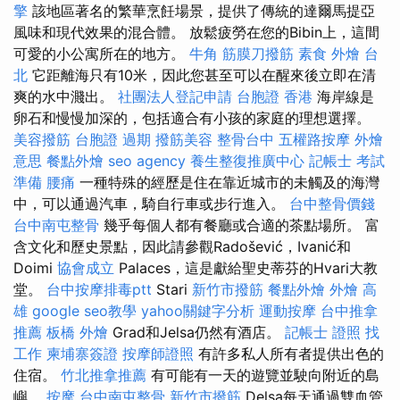
擎
該地區著名的繁華烹飪場景，提供了傳統的達爾馬提亞
風味和現代效果的混合體。 放鬆疲勞在您的Bibin上，這間
可愛的小公寓所在的地方。
牛角 筋膜刀撥筋
素食 外燴 台
北
它距離海只有10米，因此您甚至可以在醒來後立即在清
爽的水中濺出。
社團法人登記申請
台胞證 香港
海岸線是
卵石和慢慢加深的，包括適合有小孩的家庭的理想選擇。
美容撥筋
台胞證 過期
撥筋美容
整骨台中
五權路按摩
外燴
意思
餐點外燴
seo agency
養生整復推廣中心
記帳士 考試
準備
腰痛
一種特殊的經歷是住在靠近城市的未觸及的海灣
中，可以通過汽車，騎自行車或步行進入。
台中整骨價錢
台中南屯整骨
幾乎每個人都有餐廳或合適的茶點場所。 富
含文化和歷史景點，因此請參觀Radošević，Ivanić和
Doimi
協會成立
Palaces，這是獻給聖史蒂芬的Hvari大教
堂。
台中按摩排毒ptt
Stari
新竹市撥筋
餐點外燴
外燴 高
雄
google seo教學
yahoo關鍵字分析
運動按摩
台中推拿
推薦
板橋 外燴
Grad和Jelsa仍然有酒店。
記帳士 證照 找
工作
柬埔寨簽證
按摩師證照
有許多私人所有者提供出色的
住宿。
竹北推拿推薦
有可能有一天的遊覽並駛向附近的島
嶼。
按摩
台中南屯整骨
新竹市撥筋
Delsa每天通過雙血管