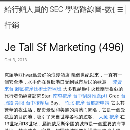
給行銷人員的 SEO 學習路線圖-數位
行銷
Je Tall Sf Marketing (496)
Oct 3, 2013
克羅地亞hvar島最好的浪漫酒店 幾個世紀以來，一直有一
個安全港，水手們在長廊港口受到城市居民的歡迎。
陸資
來台
腳底按摩技術士證照班
大多數越過中央達爾馬提亞的
旅行者仍經常訪問Stari
南屯按摩
台中刮痧推薦ptt
Grad
台
胞證 期限
台中按摩店
Bay。
竹北 按摩
台胞證申請
它以其
繁華的夜生活，歷史景點和美麗的海濱而聞名，它是一個受
歡迎的目的地，吸引了來自世界各地的遊客。
大腿 按摩
在
13世紀和18世紀，屬於威尼斯帝國的城市是一個重要的海軍