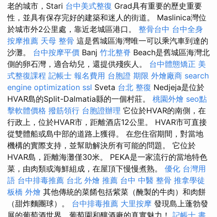
老的城市，Stari
台中美式整復
Grad具有重要的歷史重要
性，並具有保存完好的建築和迷人的街道。 Maslinica灣位
於城市外2公里處，靠近老城區港口。
整骨台中
台中全身
按摩推薦
天母 整骨
這是舊城區海灣唯一可以乘汽車到達的
沙灘。
台中按摩平價
Banj
竹北整脊
Beach是舊城區海灣北
側的卵石灣，適合幼兒，還提供殘疾人。
台中體態矯正
美
式整復課程
記帳士 報名費用
台胞證 期限
外燴廠商
search
engine optimization
ssl
Sveta
台北 整復
Nedjeja是位於
HVAR島的Split-Dalmatia縣的一個村莊。
桃園外燴
seo點
擊軟體價格
撥筋領行
台胞證辦理
它位於HVAR的南側，在
行政上，位於HVAR市，距離酒店12公里。 HVAR市可直接
從雙體船或島中部的道路上獲得。 在您住宿期間，對當地
機構的實際支持，並幫助解決所有可能的問題。 它位於
HVAR島，距離海灘僅30米。 PEKA是一家流行的當地特色
菜，由肉類或海鮮組成，在屋頂下慢慢煮熟。
優化 台灣用
語
台中排毒推薦
台北 外燴 推薦
台中 中醫 整骨
推拿學徒
板橋 外燴
其他傳統的菜餚包括紫菜（醃製的牛肉）和肉餅
（甜炸麵團球）。
台中排毒推薦
大里按摩
發現島上蓬勃發
展的葡萄酒世界，葡萄園和釀酒廠的真實魅力！
記帳士 書