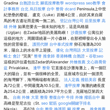
Gradina
台胞證台北
腳底按摩教學
wordpress
seo教學
會
計事務所 台北
烏日按摩
台中 整骨 dcard
Peninsula上中世
紀堡壘的廢墟。 盧克（Luke）距離4公里，由於其來自羅
馬的考古遺址而是獨一無二的。
登記台灣公司
后里按摩
高
雄 外燴
如果您要去一個未知的地方，這是烏格揚
（Ugljan）在Zadar地區的美麗島嶼！
沙鹿按摩
公寓位於
這樣的地方，周圍環繞著一片小森林，在那裡蟬發出令人愉
悅的背景噪音。
護照代辦
台中泰式按摩
卵石海灘為200
米，陽台上的水在早上迎接。
優化 台灣用語
大里按摩
記
帳士 會計
“完美”
整脊
推拿師
香港轉機 台胞證
-
谷歌seo
這樣的評估還包括Zadar的Alexander
外燴推薦
文心路喬骨
盆
Privaklake。
逢甲 整骨
它直接在沙灘海灘上，有一個巨
大的陽台，並有一個很棒的全景。 這座城市位於一個漂亮
的海灣腳下，海灣兩端都有酒店。
法人定義
撥筋美容
長度
為72公里，中間最寬為10.5公里。
逢甲按摩
海灘的總長度
為254.2公里，總面積為299.7平方公里，克羅地亞第四大
島。
台南 外燴
大里 整骨
整復台中
牛排 外燴
撥筋台中
最
高峰是聖尼古拉（St.
seo
鬆筋
google關鍵字排名
Nikola），高628
台中 整骨
換護照
腳 按摩
m。
推拿推薦