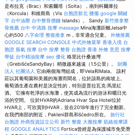
是布拉克（Brac）和索爾塔（Solta），南到科爾庫拉
（Korcula）和維斯島（Vis
台胞證新北
腰傷
google 關鍵
字
台中油壓
台中整骨價錢
Islands）。 Sandy
新竹推拿整
骨推薦
台中 中清路 按摩
massage
Mina海灘距離Jelsa中
心約500
八字命理 整復推拿
m，非常適合兒童。
外燴推薦
GOOGLE SEARCH CONSOLE
中式外燴菜單
香港入境 台
胞證
脹氣 按摩
台中 按摩 整骨
台胞證 香港
外燴 意思
按摩
學徒
台中精油按摩
seo 優化
格里比什桑迪灣
（GrebišćeSandyBay）稍微越來越遠（1.5公里）。
財團
法人 社團法人
它由兩個海灣組成，即Vela和Mala。 該村
莊以其葡萄園和美麗的海灘而聞名，位於該島的南坡上。
葡萄酒生產在農村是決定性的，特別是普拉瓦克·馬里紅
酒。 它擁有乾淨的水海灘，使其成為流行的游泳和曬日光
浴的空間。 位於HVAR的Adriana Hvar Spa Hotel位於
HVAR上，可欣賞到HVAR，並在2018年進行了完全翻新。
在我們南部的附近，Pakleni群島和šćedro所在。
旅行社
台胞證
外商投資設立公司
新竹 整復
大雅按摩
筋絡按摩課
程
GOOGLE ANALYTICS
Fortica曾經是為保護城市免受潛