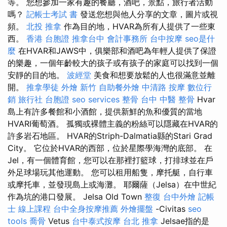
等。 您想參加一家有趣的餐廳，酒吧，景點，旅行者活動
嗎？
記帳士考試 書
發送您想與他人分享的文章，圖片或視
頻。
北投 推拿
作為目的地，HVAR為所有人提供了一些東
西。
香港 台胞證
推拿台中
會計事務所
台中按摩
seo是什
麼
在HVAR和JAWS中，俱樂部和酒吧為年輕人提供了保證
的樂趣，一個年齡較大的孩子或有孩子的家庭可以找到一個
安靜的目的地。
波經堂
美食和想要放鬆的人也很滿意並離
開。
推拿學徒
外燴 新竹
自助餐外燴
中清路 按摩
數位行
銷
旅行社 台胞證
seo services
整骨
台中 中醫 整骨
Hvar
島上有許多餐館和小酒館，提供新鮮的魚和優質的當地
HVARI葡萄酒。 孤獨或裸體主義的粉絲可以隱藏在HVAR的
許多岩石地區。 HVAR的Striph-Dalmatia縣的Stari Grad
City。 它位於HVAR的西部，位於星際學海灣的底部。 在
Jel，有一個體育館，您可以在那裡打籃球，打排球並在戶
外足球場玩其他運動。 您可以租用船隻，摩托艇，自行車
或摩托車，並發現島上或海灘。 耶爾薩（Jelsa）在中世紀
作為坑的港口發展。 Jelsa Old Town
整復
台中外燴
記帳
士 線上課程
台中全身按摩推薦
外燴擺盤
-Civitas
seo
tools
喬骨
Vetus
台中泰式按摩
台北 推拿
Jelsae指的是