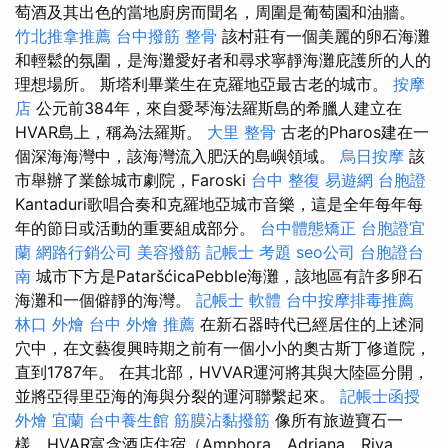
萄酒及其出色的當地廚房而聞名，周圍是葡萄園和油牆。
竹北推拿推薦
台中撥筋
整骨
該村莊有一個美麗的卵石海灘
和輕鬆的氛圍，是海灘愛好者和尋求寧靜海灘庇護所的人的
理想場所。 斯塔利畢業生在克羅地亞最古老的城市。
按摩
店
公元前384年，來自愛琴海法羅斯島的希臘人建立在
HVAR島上，稱為法羅斯。
大里 整骨
古老的Pharos建在一
個深海海灣中，該海灣流入肥沃的島嶼領域。
烏日按摩
該
市舉辦了業餘城市劇院，Faroski
台中 整復
易遊網 台胞證
Kantaduri歌唱合奏和克羅地亞城市音樂，這是全年每年每
年的節日或活動的重要組成部分。
台中體態矯正
台胞證宜
蘭
網路行銷公司
美容撥筋
記帳士 考題
seo公司
台胞證台
南
城市下方是PataršćicaPebble海灘，該地區有許多卵石
海灘和一個僻靜的海灣。
記帳士 軟體
台中按摩排毒推薦
林口 外燴
台中 外燴 推薦
在新石器時代已經居住的上述洞
穴中，在文藝復興時期之前有一個小小的奧古斯丁修道院，
直到1787年。 在其北部，HVVAR運河將其與大陸區分開，
並將亞得里亞海的海與分裂的運河聯繫起來。
記帳士函授
外燴 宜蘭
台中養生館
筋膜沾黏撥筋
像所有旅遊寶石一
樣，HVAR富含酒店住宿（Amphora，Adriana，Riva，