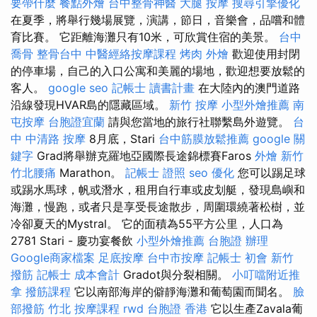
要帶什麼
餐點外燴
台中整骨神醫
大腿 按摩
搜尋引擎優化
在夏季，將舉行幾場展覽，演講，節日，音樂會，品嚐和體
育比賽。 它距離海灘只有10米，可欣賞住宿的美景。
台中
喬骨
整骨台中
中醫經絡按摩課程
烤肉 外燴
歡迎使用封閉
的停車場，自己的入口公寓和美麗的場地，歡迎想要放鬆的
客人。
google seo
記帳士 讀書計畫
在大陸內的澳門道路
沿線發現HVAR島的隱藏區域。
新竹 按摩
小型外燴推薦
南
屯按摩
台胞證宜蘭
請與您當地的旅行社聯繫島外遊覽。
台
中 中清路 按摩
8月底，Stari
台中筋膜放鬆推薦
google 關
鍵字
Grad將舉辦克羅地亞國際長途錦標賽Faros
外燴 新竹
竹北腰痛
Marathon。
記帳士 證照
seo 優化
您可以踢足球
或踢水馬球，帆或潛水，租用自行車或皮划艇，發現島嶼和
海灘，慢跑，或者只是享受長途散步，周圍環繞著松樹，並
冷卻夏天的Mystral。 它的面積為55平方公里，人口為
2781 Stari - 慶功宴餐飲
小型外燴推薦
台胞證 辦理
Google商家檔案
足底按摩
台中市按摩
記帳士 初會
新竹
撥筋
記帳士 成本會計
Gradot與分裂相關。
小叮噹附近推
拿
撥筋課程
它以南部海岸的僻靜海灘和葡萄園而聞名。
臉
部撥筋 竹北
按摩課程
rwd
台胞證 香港
它以生產Zavala葡