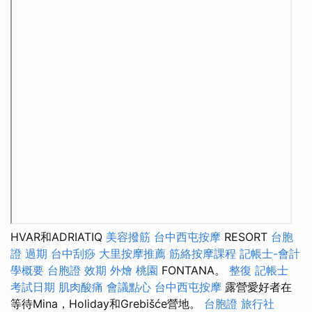
HVAR和ADRIATIQ
美容撥筋
台中西屯按摩
RESORT
台胞
證 過期
台中刮痧
大里按摩推薦
筋絡按摩課程
記帳士-會計
學概要
台胞證 效期
外燴 桃園
FONTANA。
整復
記帳士
考試日期
肌肉酸痛
會議點心
台中西屯按摩
露營愛好者在
等待Mina，Holiday和Grebišće營地。
台胞證 旅行社