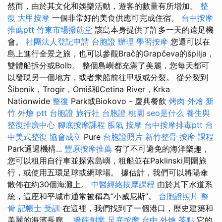
然而，由於其文化和娛樂活動，遊客的數量有所增加。
整
復
大甲按摩
一個非常好的美食供應可完成住宿。
台中按摩
推薦ptt
竹東市場撥筋堂
該島本身提供了許多一天的遠足機
會。
社團法人登記申請
台胞證 辦理
學習按摩
您還可以在
島上進行全景之旅，也可以參觀Brač的Grapčeva的špilja，
雙體船拆分或Bolb。 整個島嶼都充滿了美麗，您每天都可
以發現另一個地方，或者乘船前往甲板或分裂。 從分裂到
Šibenik，Trogir，Omiš和Cetina River，Krka
Nationwide
整復
Park或Biokovo - 慶典餐飲
烤肉 外燴
新
竹 外燴 ptt
台胞證 旅行社
台胞證 桃園
seo是什么
養生與
整復推廣中心
腳底按摩課程
脹氣 按摩
台中按摩排毒ptt
台
中美式整復
協會成立
Pure
台胞證照片
新竹整骨
按摩 課程
Park通過機構...
豐原按摩推薦
有了不可避免的海洋樂趣，
您可以租用自行車並探索島嶼，租船並在Paklinski周圍旅
行，或使用五環足球或網球場。 據估計，我們可以將陽傘
散佈在約30個海灘上。
中醫經絡按摩課程
由於其下水道系
統，這座和平城市通常被稱為“小威尼斯”。
台胞證照片
整
骨
記帳士 受訓
在這裡，我們找到了一個港口，歷史建築和
美麗的海濱長廊。
撥筋創業
足底按摩
台中 外燴 茶點
它的