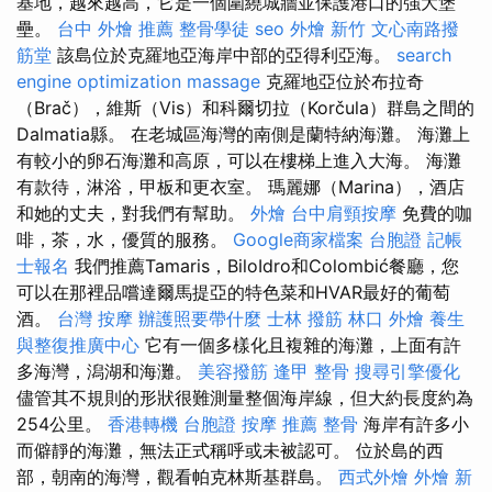
基地，越來越高，它是一個圍繞城牆並保護港口的強大堡
壘。
台中 外燴 推薦
整骨學徒
seo
外燴 新竹
文心南路撥
筋堂
該島位於克羅地亞海岸中部的亞得利亞海。
search
engine optimization
massage
克羅地亞位於布拉奇
（Brač），維斯（Vis）和科爾切拉（Korčula）群島之間的
Dalmatia縣。 在老城區海灣的南側是蘭特納海灘。 海灘上
有較小的卵石海灘和高原，可以在樓梯上進入大海。 海灘
有款待，淋浴，甲板和更衣室。 瑪麗娜（Marina），酒店
和她的丈夫，對我們有幫助。
外燴
台中肩頸按摩
免費的咖
啡，茶，水，優質的服務。
Google商家檔案
台胞證
記帳
士報名
我們推薦Tamaris，BiloIdro和Colombić餐廳，您
可以在那裡品嚐達爾馬提亞的特色菜和HVAR最好的葡萄
酒。
台灣 按摩
辦護照要帶什麼
士林 撥筋
林口 外燴
養生
與整復推廣中心
它有一個多樣化且複雜的海灘，上面有許
多海灣，潟湖和海灘。
美容撥筋
逢甲 整骨
搜尋引擎優化
儘管其不規則的形狀很難測量整個海岸線，但大約長度約為
254公里。
香港轉機 台胞證
按摩 推薦
整骨
海岸有許多小
而僻靜的海灘，無法正式稱呼或未被認可。 位於島的西
部，朝南的海灣，觀看帕克林斯基群島。
西式外燴
外燴 新