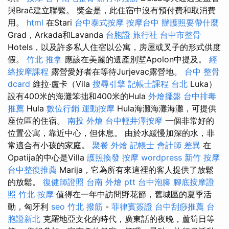
與Brač建立聯繫。 獎金是，此住宿中沒有預付費和取消費
用。
html
在Stari
台中泰式按摩
按摩台中
辦護照要帶什麼
Grad，Arkada和Lavanda
台胞證 旅行社
台中市整骨
Hotels，以及許多私人住宿以公寓，房屋或叉子的形式供度
假。
竹北 推拿
應該在美麗的遺產別墅Apolon中提及。
經
絡按摩課程
露營愛好者在等待Jurjevac露營地。
台中 整骨
dcard
維拉·盧卡（Vila
搜尋引擎
記帳士課程 台北
Luka）
設有400米的海灘笨拙和400米的Hula
外燴擺盤
台中排毒
推薦
Hula
數位行銷
運動按摩
Hula海灘海灘海灘，可提供
座位區的住宿。
南投 外燴
台中輕井澤按摩
一個非常好的
位置公寓，靠近中心，但休息。 由於水緩慢加深的水，非
常適合有小孩的家庭。
聚餐 外燴
記帳士 會計師 差異
在
Opatija的中心是Villa
護照換發
按摩
wordpress
新竹 按摩
台中整復推薦
Marija，它為所有來這裡的客人提供了放鬆
的放鬆。
復健師證照
台南 外燴 ptt
台中泡腳
腳底按摩證
照
竹北 按摩
值得在一年中訪問野花節，舊城區的夏季活
動，匈牙利
seo
竹北 撥筋
-
菲律賓簽證
台中刮痧推薦
台
胞證新北
克羅地亞文化的時代，廣東話的夜晚，蘆筍日等