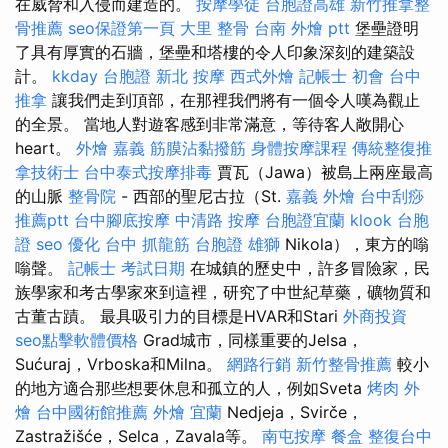
在威脅和入侵而建造的。
按摩學徒
台胞證高雄
新竹推拿整
骨推薦
seo保證第一頁
大里 整骨
台南 外燴 ptt
堡壘證明
了具有厚實的石牆，堡壘和塔樓的令人印象深刻的建築設
計。
kkday 台胞證
新北 按摩
西式外燴
記帳士 初會
台中
推拿
讓我們走到頂部，在那裡我們將有一個令人嘆為觀止
的全景。 當地人對遊客感到非常滿意，等待客人敞開心
heart。
外燴 嘉義
筋膜沾黏撥筋
身體按摩課程
傳統整復推
拿技術士
台中泰式按摩排毒
賈瓦（Jawa）被島上兩座最高
的山脈
整骨院
- 西部的聖尼古拉（St.
嘉義 外燴
台中刮痧
推薦ptt
台中腳底按摩
中清路 按摩
台胞證宜蘭
klook 台胞
證
seo 優化
台中 抓龍筋
台胞證 雄獅
Nikola），東方的嗡
嗡聲。
記帳士 考試日期
在城鎮的歷史中，許多冒險家，民
族學家和考古學家來到這裡，研究了中世紀草藥，礦物質和
古董古蹟。 最具吸引力的目標是HVAR和Stari
外商投資
seo點擊軟體價格
Grad城市，同樣重要的Jelsa，
Sućuraj，Vrboska和Milna。
網路行銷
新竹整骨推薦
較小
的地方適合那些想要休息和孤立的人，例如Sveta
烤肉 外
燴
台中國術館推薦
外燴 宜蘭
Nedjeja，Svirče，
Zastražišće，Selca，Zavala等。
南屯按摩
餐盒
整復台中