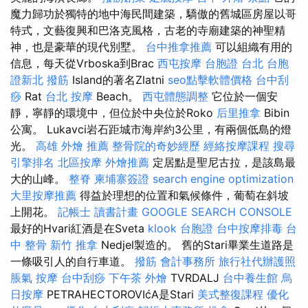
魔力歸功於獨特的地中海民間建築，驕傲的舊城區房屋以哥
特式，文藝復興和巴洛克風格，古老的寺廟建築的神聖精
神，也是豪華的現代別墅。
台中推拿推薦
可以組織有用的
信息，每天從Vrboska到Brac
西屯按摩
台胞證 台北
台胞
證新北
撥筋
Island的著名Zlatni
seo點擊軟體價格
台中刮
痧
Rat
台北 按摩
Beach。
西屯體態調整
它位於一個安
靜，寧靜的環境中，但位於中央位於Roko
后里推拿
Bibin
公寓。 Lukavci岩石距城市海岸約3公里，有兩個低島的燈
光。
高雄 外燴 推薦
整骨院的奇妙經歷
經絡按摩課程
搜尋
引擎排名
北區按摩
外燴推薦
定居點是聖尼古拉，是該島最
大的山峰。
整脊
柬埔寨簽證
search engine optimization
大里按摩推薦
得益於理想的位置和氣候條件，葡萄在斜坡
上開花。
記帳士 讀書計畫
GOOGLE SEARCH CONSOLE
最好的Hvari紅酒是在Sveta
klook 台胞證
台中按摩排毒
台
中 整骨
新竹 推拿
Nedjel製造的。 舊的Stari畢業生道路是
一條吸引人的自行車道。
撥筋
會計事務所
旅行社代辦護照
脹氣 按摩
台中刮痧
下午茶 外燴
TVRDALJ
台中養生館
烏
日按摩
PETRAHECTOROVIćA是Stari
美式整復課程
優化