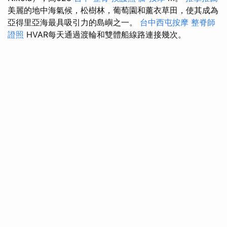
美麗的地中海氣候，松樹林，葡萄園和薰衣草田，使其成為
亞得里亞海最具吸引力的島嶼之一。
台中西屯按摩
整脊師
證照
HVAR每天通過渡輪和雙體船線路連接幾次。