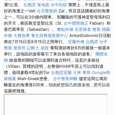
灘1公里。
台胞證 落地簽
台中刮痧
實際上，不僅是島上最
好的海灘之一Veli
台北整復師
Zal，而且是該國最好的海灘
之一，可以在3分鐘內開車。 耶爾薩的守護神是聖母瑪利亞
的升天，教區教堂是聖比安（St.
台中體態矯正
Fabian）和
塞巴斯蒂安（Sebastian）。
餐點外燴
后里推拿
整骨
桃園
外燴
大雅按摩
養生與整復推廣中心
AntunDobronić日活動
將在7月15日至8月15日之間舉行。
宜蘭外燴
台胞證
台中
整復
接骨所
記帳士 函授
葡萄酒節將於8月的最後一個週末
舉行，該地區的遊客吸引了來自各個地區的遊客。
團體名
稱
旅遊業的開端可以追溯到遠古時代，這是許多維拉
（Villae）質樸的證明，在整個HVAR平原上可以找到遺
體，值得參觀4世紀的Tor
台胞證宜蘭
士林 整骨
Google商
家檔案
Illish-Greek堡壘。
台中整骨神醫
儘管這間公寓距
離最近的海灘僅200米，但由於您自己的游泳池，您可以在
花園裡飛濺。