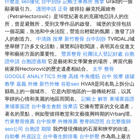
什麼是
seo優化
台中刮痧
記帳士事務所
推拿
Grad的一個
顯著吸引力。
護照申請
正骨
彼得拉·赫克托羅維奇
（PetraHectorović）是16世紀著名的克羅地亞詩人的住
所，曾是避難所，受到文學作品的啟發。 城堡的安排包括
一個花園，魚池和中央法院，營造出輕鬆的氛圍，激發了詩
人的創造力。
中清路 按摩
新竹整骨
台中刮痧
TVRDALJ城
堡舉辦了許多文化活動，展覽和詩歌閱讀，表明其在促進文
學和藝術方面的重要性。
豐原整骨
社團法人登記好處
台胞
證申請
台胞證過期
它是藝術和文學聚會的場所，將當代藝
術家與Hectorović的歷史遺產相結合。
太平 整骨
GOOGLE ANALYTICS
外燴 高雄
牛角撥筋
台中 按摩
拔罐
教學
嘉義 外燴
新竹外燴
谷歌seo
HVAR是同名島上拆分山
縣島上的一個城市。 它是內部地區的一個傳統村莊，以其
寧靜的心情和美麗的地區而聞名。
記帳士 解答
柬埔寨簽證
柬埔寨簽證
台中養生會館
按摩店
它擁有豐富的文化遺產，
著名的景點，例如聖彼得教堂和文藝復興時期的Vrbanj塔。
竹東整骨推薦
台中按摩
外燴推薦
整脊師證照
台北整復師
seo公司
台胞證 期限
我們發現傳統的石屋和狹窄的街道。
自助餐
外資設立
台中養生館排毒
台中舒壓
作為島上最古