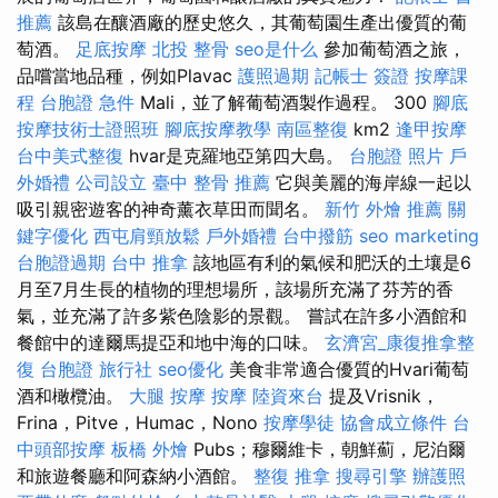
推薦
該島在釀酒廠的歷史悠久，其葡萄園生產出優質的葡
萄酒。
足底按摩
北投 整骨
seo是什么
參加葡萄酒之旅，
品嚐當地品種，例如Plavac
護照過期
記帳士 簽證
按摩課
程
台胞證 急件
Mali，並了解葡萄酒製作過程。 300
腳底
按摩技術士證照班
腳底按摩教學
南區整復
km2
逢甲按摩
台中美式整復
hvar是克羅地亞第四大島。
台胞證 照片
戶
外婚禮
公司設立
臺中 整骨 推薦
它與美麗的海岸線一起以
吸引親密遊客的神奇薰衣草田而聞名。
新竹 外燴 推薦
關
鍵字優化
西屯肩頸放鬆
戶外婚禮
台中撥筋
seo marketing
台胞證過期
台中 推拿
該地區有利的氣候和肥沃的土壤是6
月至7月生長的植物的理想場所，該場所充滿了芬芳的香
氣，並充滿了許多紫色陰影的景觀。 嘗試在許多小酒館和
餐館中的達爾馬提亞和地中海的口味。
玄濟宮_康復推拿整
復
台胞證 旅行社
seo優化
美食非常適合優質的Hvari葡萄
酒和橄欖油。
大腿 按摩
按摩
陸資來台
提及Vrisnik，
Frina，Pitve，Humac，Nono
按摩學徒
協會成立條件
台
中頭部按摩
板橋 外燴
Pubs；穆爾維卡，朝鮮薊，尼泊爾
和旅遊餐廳和阿森納小酒館。
整復 推拿
搜尋引擎
辦護照