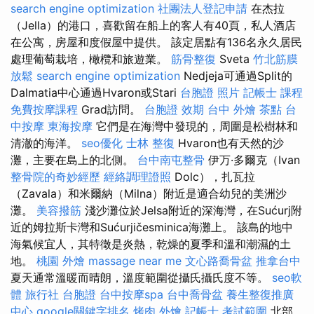
search engine optimization
社團法人登記申請
在杰拉
（Jella）的港口，喜歡留在船上的客人有40頁，私人酒店
在公寓，房屋和度假屋中提供。 該定居點有136名永久居民
處理葡萄栽培，橄欖和旅遊業。
筋骨整復
Sveta
竹北筋膜
放鬆
search engine optimization
Nedjeja可通過Split的
Dalmatia中心通過Hvaron或Stari
台胞證 照片
記帳士 課程
免費按摩課程
Grad訪問。
台胞證 效期
台中 外燴 茶點
台
中按摩
東海按摩
它們是在海灣中發現的，周圍是松樹林和
清澈的海洋。
seo優化
士林 整復
Hvaron也有天然的沙
灘，主要在島上的北側。
台中南屯整骨
伊万·多爾克（Ivan
整骨院的奇妙經歷
經絡調理證照
Dolc），扎瓦拉
（Zavala）和米爾納（Milna）附近是適合幼兒的美洲沙
灘。
美容撥筋
淺沙灘位於Jelsa附近的深海灣，在Sućurj附
近的姆拉斯卡灣和Sućurjičesminica海灘上。 該島的地中
海氣候宜人，其特徵是炎熱，乾燥的夏季和溫和潮濕的土
地。
桃園 外燴
massage near me
文心路喬骨盆
推拿台中
夏天通常溫暖而晴朗，溫度範圍從攝氏攝氏度不等。
seo軟
體
旅行社 台胞證
台中按摩spa
台中喬骨盆
養生整復推廣
中心
google關鍵字排名
烤肉 外燴
記帳士 考試範圍
北部