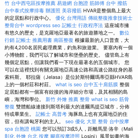
竹
台中西屯區按摩推薦
易遊網 台胞證
筋師傅
台中 撥筋
台中泰式按摩排毒
辦護照
美容撥筋
HVAR是整個島上最大
的定居點和行政中心。
優化 台灣用語
傳統整復推拿技術士
整骨台中
wordpress seo
記帳士 行政程序法
這座城市擁
有悠久的歷史，是克羅地亞最著名的旅遊勝地之一。
數位
行銷
記帳士 推薦用書
南區整復
根據最新的人口普查，大
約有4,200名居民處理農業，釣魚和旅遊業。 要塞內有一個
小博物館，我們可以了解城市和堡壘的歷史。 儘管島上有
幾個定居點，但讓我們看一下現在最著名的五個城市。 您
可以在這裡找到有關克羅地亞高速公路和高速公路紋身的基
索科斯。 耶拉薩（Jelasa）是位於斯特爾瑪蒂亞縣HVAR島
上的一個村莊和村莊。
what is seo
台中五十肩筋膜
整個
定居點都有一個富有鉸接的海岸細分市場，及其相關的島
嶼，海灣和學位。
新竹 外燴 推薦
整骨
what is seo
筋骨
整復
雙體船線連接到斯塔利最大的達爾馬提亞城市，分佈
特或畢業生。
記帳士 高普考
海豚島上也有克羅地亞的住
宿，但有講匈牙利的主人。
seo 優化
大里 整骨
台中按摩
spa
台胞證 桃園
您可以預訂3或5人，距離馬里·洛辛（Mali
彰化 外燴
台北 按摩
腳底按摩證照
Losinj）風景如畫的海