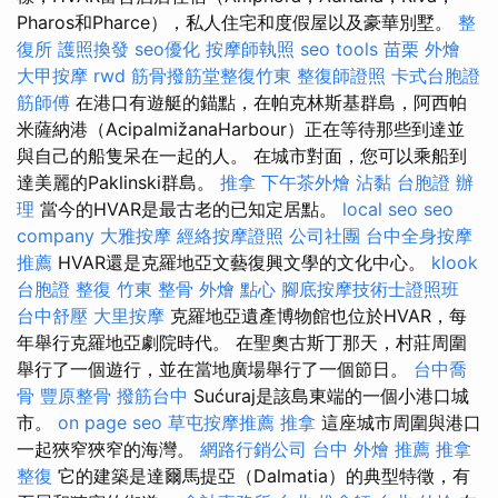
Pharos和Pharce），私人住宅和度假屋以及豪華別墅。
整
復所
護照換發
seo優化
按摩師執照
seo tools
苗栗 外燴
大甲按摩
rwd
筋骨撥筋堂整復竹東
整復師證照
卡式台胞證
筋師傅
在港口有遊艇的錨點，在帕克林斯基群島，阿西帕
米薩納港（AcipalmižanaHarbour）正在等待那些到達並
與自己的船隻呆在一起的人。 在城市對面，您可以乘船到
達美麗的Paklinski群島。
推拿
下午茶外燴
沾黏
台胞證 辦
理
當今的HVAR是最古老的已知定居點。
local seo
seo
company
大雅按摩
經絡按摩證照
公司社團
台中全身按摩
推薦
HVAR還是克羅地亞文藝復興文學的文化中心。
klook
台胞證
整復
竹東 整骨
外燴 點心
腳底按摩技術士證照班
台中舒壓
大里按摩
克羅地亞遺產博物館也位於HVAR，每
年舉行克羅地亞劇院時代。 在聖奧古斯丁那天，村莊周圍
舉行了一個遊行，並在當地廣場舉行了一個節日。
台中喬
骨
豐原整骨
撥筋台中
Sućuraj是該島東端的一個小港口城
市。
on page seo
草屯按摩推薦
推拿
這座城市周圍與港口
一起狹窄狹窄的海灣。
網路行銷公司
台中 外燴 推薦
推拿
整復
它的建築是達爾馬提亞（Dalmatia）的典型特徵，有