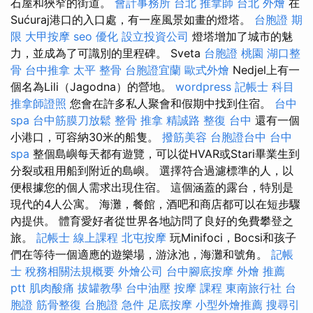
石屋和狹窄的街道。
會計事務所 台北
推拿師
台北 外燴
在
Sućuraj港口的入口處，有一座風景如畫的燈塔。
台胞證 期
限
大甲按摩
seo 優化
設立投資公司
燈塔增加了城市的魅
力，並成為了可識別的里程碑。 Sveta
台胞證 桃園
湖口整
骨
台中推拿
太平 整骨
台胞證宜蘭
歐式外燴
Nedjel上有一
個名為Lili（Jagodna）的營地。
wordpress
記帳士 科目
推拿師證照
您會在許多私人聚會和假期中找到住宿。
台中
spa
台中筋膜刀放鬆
整骨 推拿
精誠路 整復 台中
還有一個
小港口，可容納30米的船隻。
撥筋美容
台胞證台中
台中
spa
整個島嶼每天都有遊覽，可以從HVAR或Stari畢業生到
分裂或租用船到附近的島嶼。 選擇符合過濾標準的人，以
便根據您的個人需求出現住宿。 這個涵蓋的露台，特別是
現代的4人公寓。 海灘，餐館，酒吧和商店都可以在短步驟
內提供。 體育愛好者從世界各地訪問了良好的免費攀登之
旅。
記帳士 線上課程
北屯按摩
玩Minifoci，Bocsi和孩子
們在等待一個適應的遊樂場，游泳池，海灘和號角。
記帳
士 稅務相關法規概要
外燴公司
台中腳底按摩
外燴 推薦
ptt
肌肉酸痛
拔罐教學
台中油壓
按摩 課程
東南旅行社 台
胞證
筋骨整復
台胞證 急件
足底按摩
小型外燴推薦
搜尋引